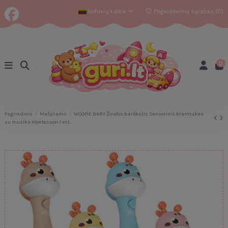
lietuvių kalba
Pageidavimų sąrašas (
0
)
0
Pagrindinis
Mažyliams
WOOPIE BABY Žirafos barškutis Sensorinis kramtukas
su muzika Montessori 1 vnt.