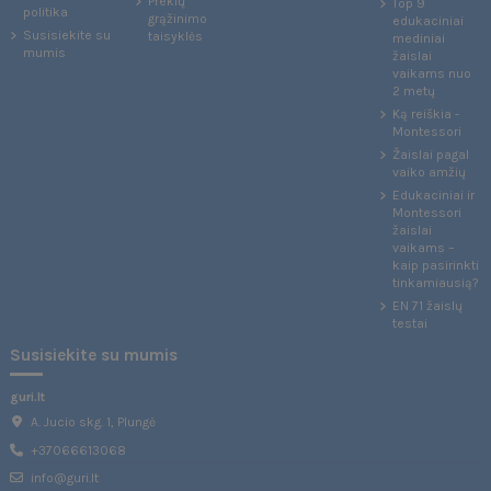
Prekių
Top 9
politika
grąžinimo
edukaciniai
Susisiekite su
taisyklės
mediniai
mumis
žaislai
vaikams nuo
2 metų
Ką reiškia -
Montessori
Žaislai pagal
vaiko amžių
Edukaciniai ir
Montessori
žaislai
vaikams –
kaip pasirinkti
tinkamiausią?
EN 71 žaislų
testai
Susisiekite su mumis
guri.lt
A. Jucio skg. 1, Plungė
+37066613068
info@guri.lt