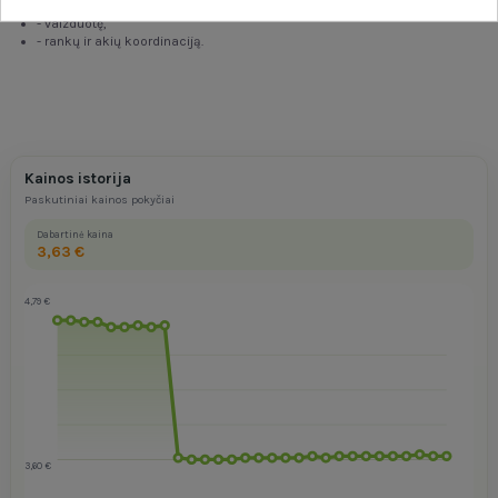
- natūralų ritmo pojūtį,
- vaizduotę,
- rankų ir akių koordinaciją.
Kainos istorija
Paskutiniai kainos pokyčiai
Dabartinė kaina
3,63 €
4,79 €
3,60 €