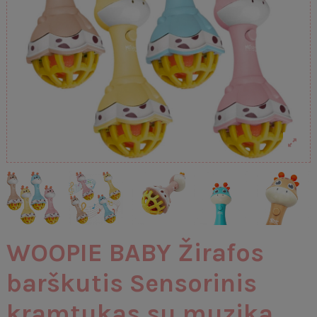
WOOPIE BABY Žirafos
barškutis Sensorinis
kramtukas su muzika