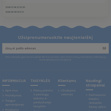
2026-07-06 22:52:50
2026-08-08 16:51:10
Užsiprenumeruokite naujienlaiškį
Prenumeratos galėsite atsisakyti bet kuriuo metu. Tam tikslui mūsų kontaktinę informaciją
rasite parduotuvės taisyklėse.
INFORMACIJA
TAISYKLĖS
Klientams
Naudingi
straipsniai
Apie mus
Prekių pirkimo
Užsakymo
ir paslaugų
sekimas
Dažniausios
Pristatymas
teikimo e-
klaidos
Saugus
parduotuvėje
renkantis
apmokėjimas
taisyklės
žaislą vaikui
Privatumo