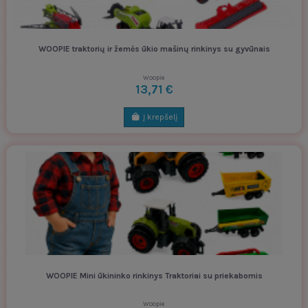
WOOPIE traktorių ir žemės ūkio mašinų rinkinys su gyvūnais
Woopie
13,71 €
Į krepšelį
WOOPIE Mini ūkininko rinkinys Traktoriai su priekabomis
Woopie