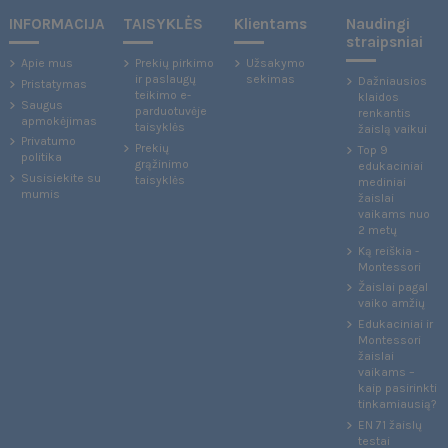
INFORMACIJA
TAISYKLĖS
Klientams
Naudingi
straipsniai
Apie mus
Prekių pirkimo
Užsakymo
ir paslaugų
sekimas
Dažniausios
Pristatymas
teikimo e-
klaidos
Saugus
parduotuvėje
renkantis
apmokėjimas
taisyklės
žaislą vaikui
Privatumo
Prekių
Top 9
politika
grąžinimo
edukaciniai
Susisiekite su
taisyklės
mediniai
mumis
žaislai
vaikams nuo
2 metų
Ką reiškia -
Montessori
Žaislai pagal
vaiko amžių
Edukaciniai ir
Montessori
žaislai
vaikams –
kaip pasirinkti
tinkamiausią?
EN 71 žaislų
testai