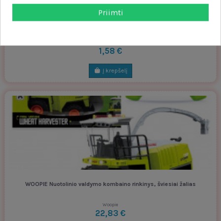
Priimti
WOOPIE ūkio traktorius su grėbliu
Woopie
1,58 €
Į krepšelį
WOOPIE Nuotolinio valdymo kombaino rinkinys, šviesiai žalias
Woopie
22,83 €