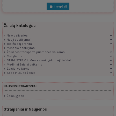
Į krepšelį
Žaislų katalogas
New deliveries
Nauji pasiūlymai
Top žaislų brendai
Mėnesio pasiūlymai
Žaislinės transporto priemonės vaikams
Mažyliams
STEM, STEAM ir Montessori ugdomieji žaislai
Mediniai žaislai vaikams
Žaislai vaikams
Sodo ir Lauko žaislai
NAUDINGI STRAIPSNIAI
Žaislų gidas
Straipsniai ir Naujienos