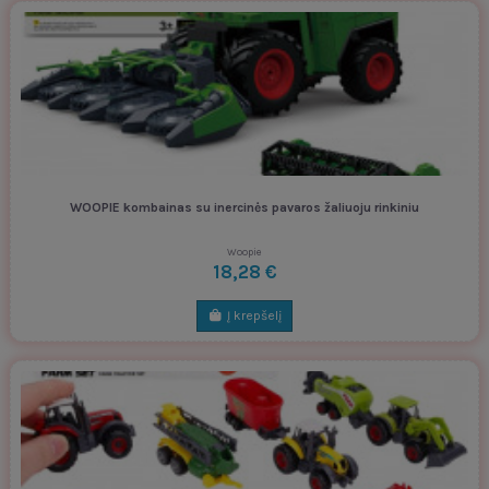
WOOPIE kombainas su inercinės pavaros žaliuoju rinkiniu
Woopie
18,28 €
Į krepšelį