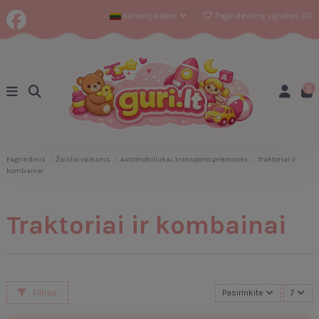
lietuvių kalba
Pageidavimų sąrašas (
0
)
0
Pagrindinis
Žaislai vaikams
Automobiliukai, transporto priemonės
Traktoriai ir
kombainai
Traktoriai ir kombainai
Filtras
Pasirinkite
7