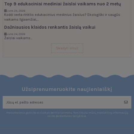
Top 9 edukaciniai mediniai žaislai vaikams nuo 2 metų
June 24, 2026
Kodėl verta rinktis edukacinius medinius žaislus? Ekologiški ir saugūs
vaikams Ilgaamžiai,...
Dažniausios klaidos renkantis žaislą vaikui
June 24, 2026
Žaislai vaikams...
Skaityti visus
Užsiprenumeruokite naujienlaiškį
Prenumeratos galėsite atsisakyti bet kuriuo metu. Tam tikslui mūsų kontaktinę informaciją
rasite parduotuvės taisyklėse.