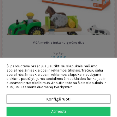
VIGA medinis traktorių gyvūnų ūkis
Viga Toys
12,66 €
Ši parduotuvė prašo jūsų sutikti su slapukais našumo,
Į krepšelį
socialinės žiniasklaidos ir reklamos tikslais. Trečiųjų šalių
socialinės žiniasklaidos ir reklamos slapukai naudojami
siekiant pasiūlyti jums socialinės žiniasklaidos funkcijas ir
suasmenintus skelbimus. Ar sutinkate su šiais slapukais ir
susijusiu asmens duomenų tvarkymu?
Konfigūruoti
Atmesti