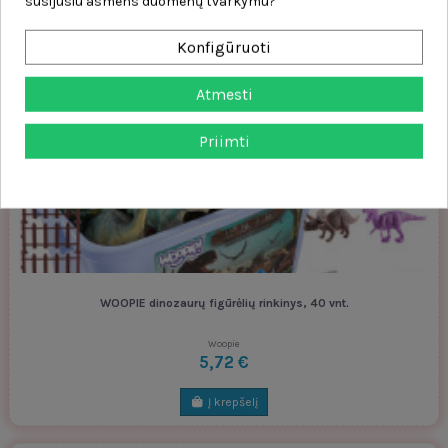
susijusiu asmens duomenų tvarkymu?
Woopie
18,30 €
Konfigūruoti
Į krepšelį
Atmesti
Priimti
WOOPIE dinozaurų figūrėlių rinkinys, 40 vnt.
Woopie
5,72 €
Į krepšelį