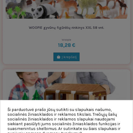
WOOPIE gyvūnų figūrėlių rinkinys XXL 58 vnt.
Woopie
18,28 €
Į krepšelį
Ši parduotuvė prašo jūsų sutikti su slapukais našumo,
socialinės žiniasklaidos ir reklamos tikslais. Trečiųjų šalių
socialinės žiniasklaidos ir reklamos slapukai naudojami
siekiant pasiūlyti jums socialinės žiniasklaidos funkcijas ir
WOOPIE Mažojo ūkininko XL ūkio figūrėlių rinkinys
suasmenintus skelbimus. Ar sutinkate su šiais slapukais ir