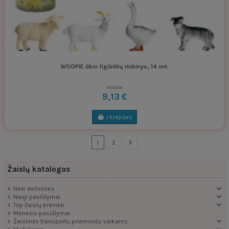
WOOPIE ūkio figūrėlių rinkinys, 14 vnt.
Woopie
9,13 €
Į krepšelį
1
2
Žaislų katalogas
New deliveries
Nauji pasiūlymai
Top žaislų brendai
Mėnesio pasiūlymai
Žaislinės transporto priemonės vaikams