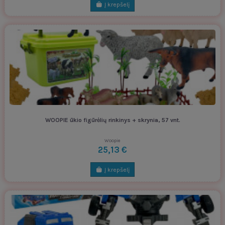
Į krepšelį
WOOPIE ūkio figūrėlių rinkinys + skrynia, 57 vnt.
Woopie
25,13 €
Į krepšelį