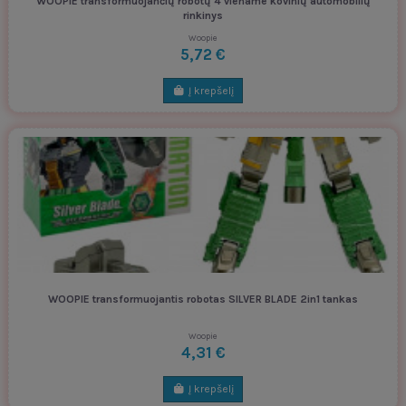
WOOPIE transformuojančių robotų 4 viename kovinių automobilių
rinkinys
Woopie
5,72 €
Į krepšelį
WOOPIE transformuojantis robotas SILVER BLADE 2in1 tankas
Woopie
4,31 €
Į krepšelį