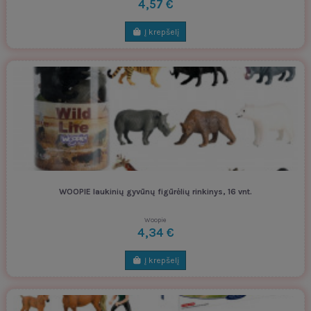
4,57 €
Į krepšelį
WOOPIE laukinių gyvūnų figūrėlių rinkinys, 16 vnt.
Woopie
4,34 €
Į krepšelį