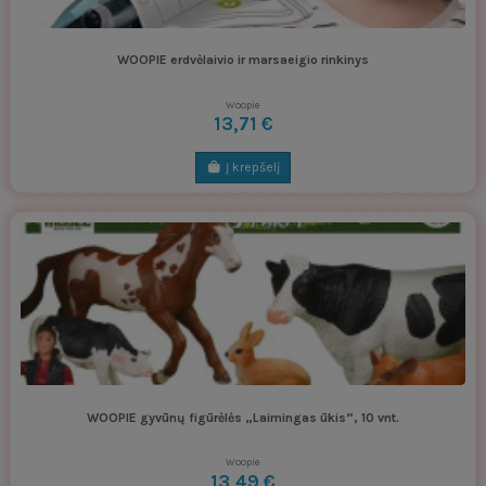
WOOPIE erdvėlaivio ir marsaeigio rinkinys
Woopie
13,71 €
Į krepšelį
WOOPIE gyvūnų figūrėlės „Laimingas ūkis“, 10 vnt.
Woopie
13,49 €