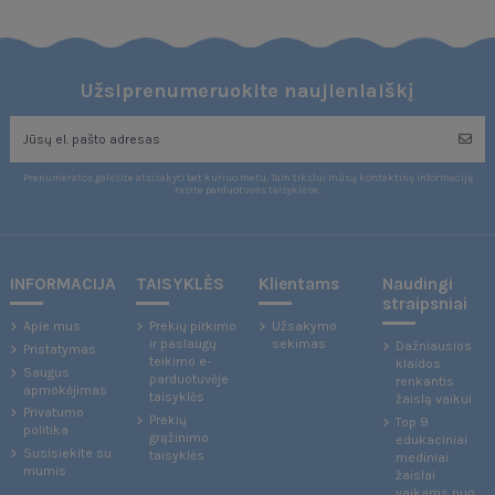
Užsiprenumeruokite naujienlaiškį
Prenumeratos galėsite atsisakyti bet kuriuo metu. Tam tikslui mūsų kontaktinę informaciją
rasite parduotuvės taisyklėse.
INFORMACIJA
TAISYKLĖS
Klientams
Naudingi
straipsniai
Apie mus
Prekių pirkimo
Užsakymo
ir paslaugų
sekimas
Dažniausios
Pristatymas
teikimo e-
klaidos
Saugus
parduotuvėje
renkantis
apmokėjimas
taisyklės
žaislą vaikui
Privatumo
Prekių
Top 9
politika
grąžinimo
edukaciniai
Susisiekite su
taisyklės
mediniai
mumis
žaislai
vaikams nuo