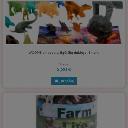
WOOPIE dinozaurų figūrėlių rinkinys, 34 vnt.
Woopie
5,30 €
Į krepšelį