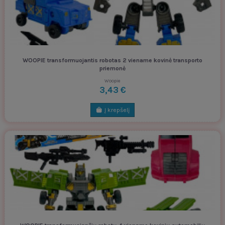
WOOPIE transformuojantis robotas 2 viename kovinė transporto
priemonė
Woopie
3,43 €
Į krepšelį