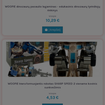
WOOPIE dinozaurų pasaulio lagaminas - edukacinis dinozaurų tyrinėtojų
rinkinys
Woopie
10,29 €
Į krepšelį
WOOPIE transformuojantis robotas SHARP SPEED 2 viename kovinis
sunkvežimis
Woopie
4,53 €