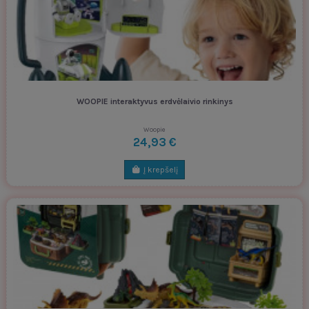
WOOPIE interaktyvus erdvėlaivio rinkinys
Woopie
24,93 €
Į krepšelį