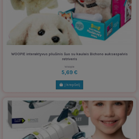
WOOPIE interaktyvus pliušinis šuo su kaulais Bichono auksaspalvis
retriveris
Woopie
5,69 €
Į krepšelį