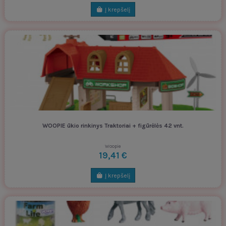
Į krepšelį
WOOPIE ūkio rinkinys Traktoriai + figūrėlės 42 vnt.
Woopie
19,41 €
Į krepšelį