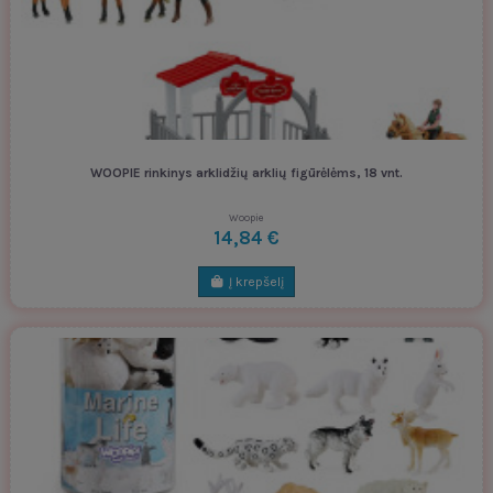
WOOPIE rinkinys arklidžių arklių figūrėlėms, 18 vnt.
Woopie
14,84 €
Į krepšelį