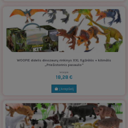
WOOPIE didelis dinozaurų rinkinys XXL figūrėlės + kilimėlis
„Priešistorinis pasaulis“
Woopie
18,28 €
Į krepšelį