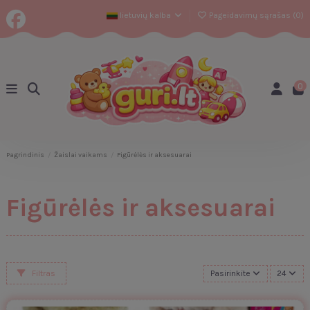
lietuvių kalba
Pageidavimų sąrašas (
0
)
0
Pagrindinis
Žaislai vaikams
Figūrėlės ir aksesuarai
Figūrėlės ir aksesuarai
Filtras
Pasirinkite
24