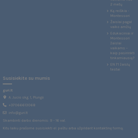
2 metų
Ką reiškia -
Montessori
Žaislai pagal
vaiko amžių
Edukaciniai ir
Montessori
žaislai
vaikams –
kaip pasirinkti
tinkamiausią?
EN 71 žaislų
testai
Susisiekite su mumis
guri.lt
A. Jucio skg. 1, Plungė
+37066613068
info@guri.lt
Skambinti darbo dienomis: 9 - 16 val.
Kitu laiku prašome susisiekti el. paštu arba užpildant
kontaktinę formą
.