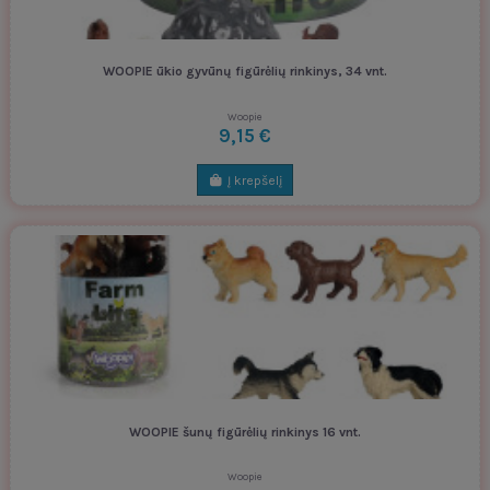
WOOPIE ūkio gyvūnų figūrėlių rinkinys, 34 vnt.
Woopie
9,15 €
Į krepšelį
WOOPIE šunų figūrėlių rinkinys 16 vnt.
Woopie