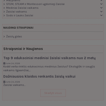
Mažyliams
STEM, STEAM ir Montessori ugdomieji žaislai
Mediniai žaislai vaikams
Žaislai vaikams
Sodo ir Lauko žaislai
NAUDINGI STRAIPSNIAI
Žaislų gidas
Straipsniai ir Naujienos
Top 9 edukaciniai mediniai žaislai vaikams nuo 2 metų
June 24, 2026
Kodėl verta rinktis edukacinius medinius žaislus? Ekologiški ir saugūs
vaikams Ilgaamžiai,...
Dažniausios klaidos renkantis žaislą vaikui
June 24, 2026
Žaislai vaikams...
Skaityti visus