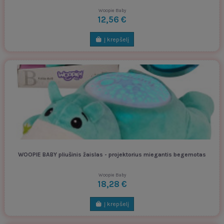
Woopie Baby
12,56 €
Į krepšelį
WOOPIE BABY pliušinis žaislas - projektorius miegantis begemotas
Woopie Baby
18,28 €
Į krepšelį