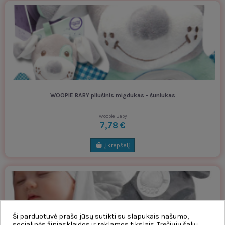
WOOPIE BABY pliušinis migdukas - šuniukas
Woopie Baby
7,78 €
Į krepšelį
Ši parduotuvė prašo jūsų sutikti su slapukais našumo,
socialinės žiniasklaidos ir reklamos tikslais. Trečiųjų šalių