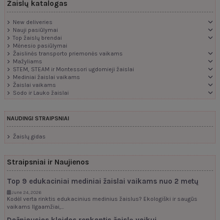
Žaislų katalogas
New deliveries
Nauji pasiūlymai
Top žaislų brendai
Mėnesio pasiūlymai
Žaislinės transporto priemonės vaikams
Mažyliams
STEM, STEAM ir Montessori ugdomieji žaislai
Mediniai žaislai vaikams
Žaislai vaikams
Sodo ir Lauko žaislai
NAUDINGI STRAIPSNIAI
Žaislų gidas
Straipsniai ir Naujienos
Top 9 edukaciniai mediniai žaislai vaikams nuo 2 metų
June 24, 2026
Kodėl verta rinktis edukacinius medinius žaislus? Ekologiški ir saugūs
vaikams Ilgaamžiai,...
Dažniausios klaidos renkantis žaislą vaikui