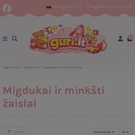
lietuvių kalba
Pageidavimų sąrašas (
0
)
0
Pagrindinis
Mažyliams
Migdukai ir minkšti žaislai
Migdukai ir minkšti
žaislai
Filtras
Pasirinkite
8