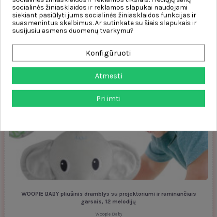
socialinės žiniasklaidos ir reklamos slapukai naudojami
siekiant pasiūlyti jums socialinės žiniasklaidos funkcijas ir
suasmenintus skelbimus. Ar sutinkate su šiais slapukais ir
susijusiu asmens duomenų tvarkymu?
WOOPIE BABY pliušinis žaislas – baltasis lokys su projektoriumi ir
raminančiais...
Konfigūruoti
Woopie Baby
16,00 €
Atmesti
Į krepšelį
Priimti
WOOPIE BABY pliušinis dramblys su projektoriumi ir raminančiais
garsais, 12 melodijų
Woopie Baby