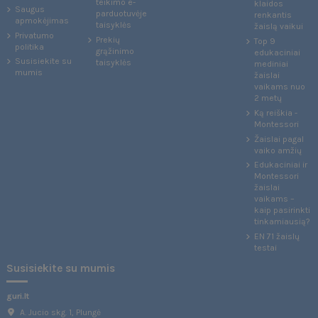
teikimo e-
klaidos
Saugus
parduotuvėje
renkantis
apmokėjimas
taisyklės
žaislą vaikui
Privatumo
Prekių
Top 9
politika
grąžinimo
edukaciniai
Susisiekite su
taisyklės
mediniai
mumis
žaislai
vaikams nuo
2 metų
Ką reiškia -
Montessori
Žaislai pagal
vaiko amžių
Edukaciniai ir
Montessori
žaislai
vaikams –
kaip pasirinkti
tinkamiausią?
EN 71 žaislų
testai
Susisiekite su mumis
guri.lt
A. Jucio skg. 1, Plungė