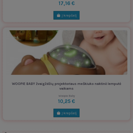
17,16 €
Į krepšelį
WOOPIE BABY žvaigždžių projektoriaus meškiuko naktinė lemputė
vaikams
Woopie Baby
10,25 €
Į krepšelį