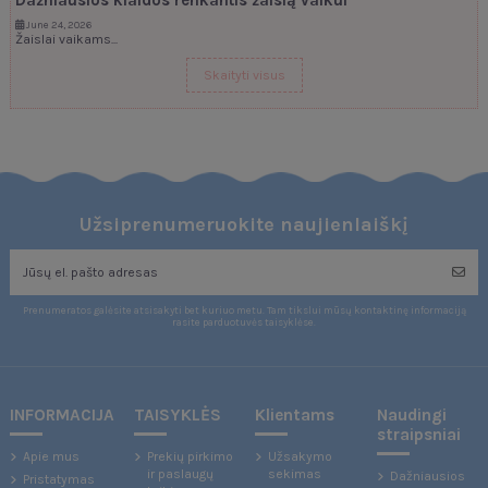
June 24, 2026
Žaislai vaikams...
Skaityti visus
Užsiprenumeruokite naujienlaiškį
Prenumeratos galėsite atsisakyti bet kuriuo metu. Tam tikslui mūsų kontaktinę informaciją
rasite parduotuvės taisyklėse.
INFORMACIJA
TAISYKLĖS
Klientams
Naudingi
straipsniai
Apie mus
Prekių pirkimo
Užsakymo
ir paslaugų
sekimas
Dažniausios
Pristatymas