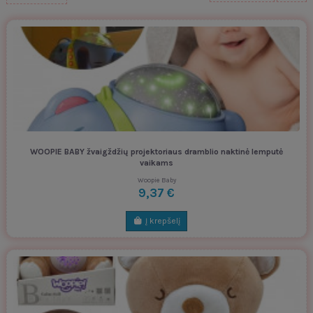
WOOPIE BABY žvaigždžių projektoriaus dramblio naktinė lemputė
vaikams
Woopie Baby
9,37 €
Į krepšelį