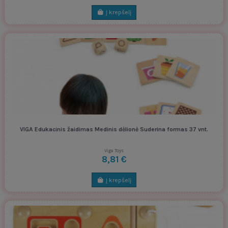
Į krepšelį
VIGA Edukacinis žaidimas Medinis dėlionė Suderina formas 37 vnt.
Viga Toys
8,81 €
Į krepšelį