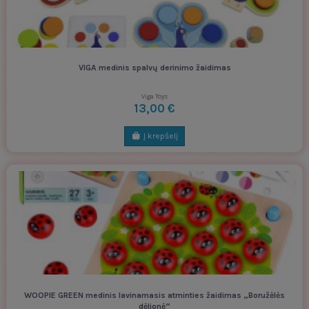
VIGA medinis spalvų derinimo žaidimas
Viga Toys
13,00 €
Į krepšelį
WOOPIE GREEN medinis lavinamasis atminties žaidimas „Boružėlės
dėlionė“