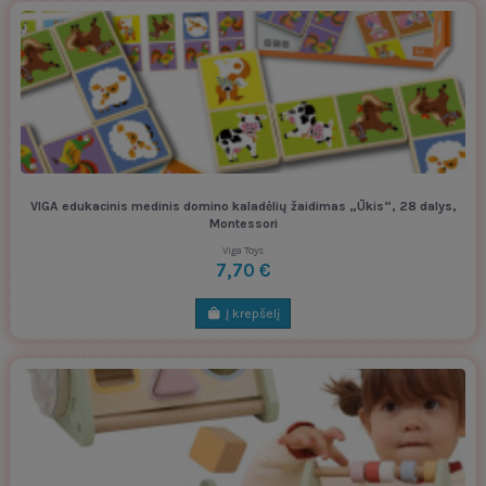
VIGA edukacinis medinis domino kaladėlių žaidimas „Ūkis“, 28 dalys,
Montessori
Viga Toys
7,70 €
Į krepšelį