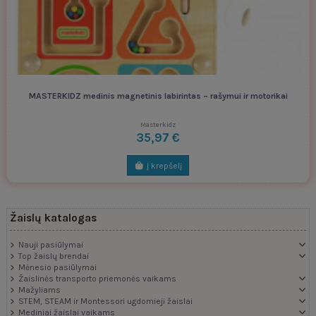
MASTERKIDZ medinis magnetinis labirintas – rašymui ir motorikai
Masterkidz
35,97 €
Į krepšelį
Žaislų katalogas
Nauji pasiūlymai
Top žaislų brendai
Mėnesio pasiūlymai
Žaislinės transporto priemonės vaikams
Mažyliams
STEM, STEAM ir Montessori ugdomieji žaislai
Mediniai žaislai vaikams