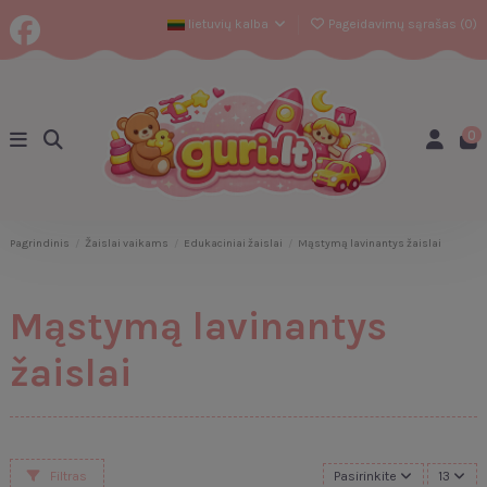
lietuvių kalba
Pageidavimų sąrašas (
0
)
0
Pagrindinis
Žaislai vaikams
Edukaciniai žaislai
Mąstymą lavinantys žaislai
Mąstymą lavinantys
žaislai
Filtras
Pasirinkite
13