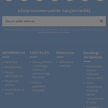
Užsiprenumeruokite naujienlaiškį
Prenumeratos galėsite atsisakyti bet kuriuo metu. Tam tikslui mūsų kontaktinę informaciją
rasite parduotuvės taisyklėse.
INFORMACIJA
TAISYKLĖS
Klientams
Naudingi
straipsniai
Apie mus
Prekių pirkimo
Užsakymo
ir paslaugų
sekimas
Dažniausios
Pristatymas
teikimo e-
klaidos
Saugus
parduotuvėje
renkantis
apmokėjimas
taisyklės
žaislą vaikui
Privatumo
Prekių
Top 9
politika
grąžinimo
edukaciniai
Susisiekite su
taisyklės
mediniai
mumis
žaislai
vaikams nuo
2 metų
Ką reiškia -