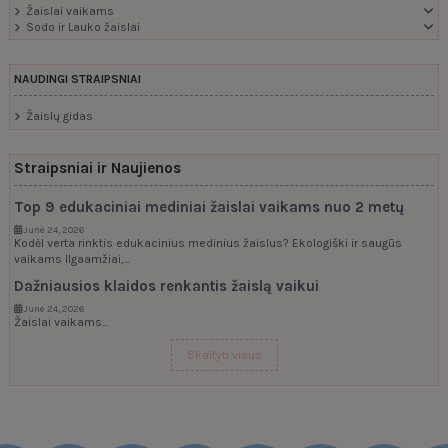
Žaislai vaikams
Sodo ir Lauko žaislai
NAUDINGI STRAIPSNIAI
Žaislų gidas
Straipsniai ir Naujienos
Top 9 edukaciniai mediniai žaislai vaikams nuo 2 metų
June 24, 2026
Kodėl verta rinktis edukacinius medinius žaislus? Ekologiški ir saugūs
vaikams Ilgaamžiai,...
Dažniausios klaidos renkantis žaislą vaikui
June 24, 2026
Žaislai vaikams...
Skaityti visus