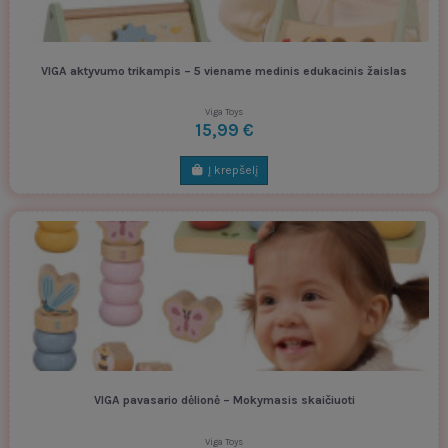
VIGA aktyvumo trikampis – 5 viename medinis edukacinis žaislas
Viga Toys
15,99 €
Į krepšelį
VIGA pavasario dėlionė – Mokymasis skaičiuoti
Viga Toys