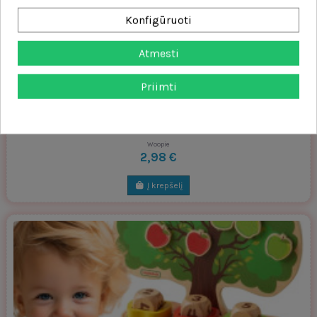
Konfigūruoti
Atmesti
Priimti
WOOPIE besisukantis dėlionės žaidimas "Pentagon" nuo streso
Woopie
2,98 €
Į krepšelį