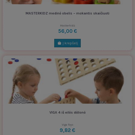
MASTERKIDZ medinė obelis – mokantis skaičiuoti
Masterkidz
56,00 €
Į krepšelį
VIGA 4 iš eilės dėlionė
Viga Toys
9,82 €