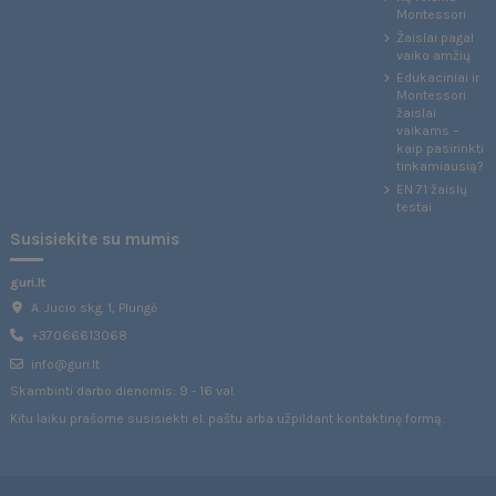
Montessori
Žaislai pagal
vaiko amžių
Edukaciniai ir
Montessori
žaislai
vaikams –
kaip pasirinkti
tinkamiausią?
EN 71 žaislų
testai
Susisiekite su mumis
guri.lt
A. Jucio skg. 1, Plungė
+37066613068
info@guri.lt
Skambinti darbo dienomis: 9 - 16 val.
Kitu laiku prašome susisiekti el. paštu arba užpildant
kontaktinę formą
.