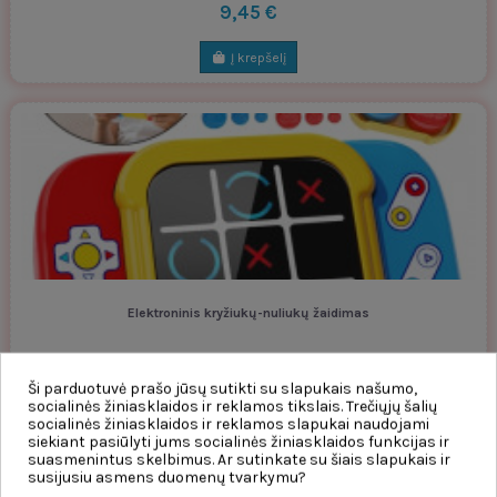
9,45 €
Į krepšelį
Elektroninis kryžiukų-nuliukų žaidimas
Inna marka
4,66 €
Ši parduotuvė prašo jūsų sutikti su slapukais našumo,
socialinės žiniasklaidos ir reklamos tikslais. Trečiųjų šalių
socialinės žiniasklaidos ir reklamos slapukai naudojami
Į krepšelį
siekiant pasiūlyti jums socialinės žiniasklaidos funkcijas ir
suasmenintus skelbimus. Ar sutinkate su šiais slapukais ir
susijusiu asmens duomenų tvarkymu?