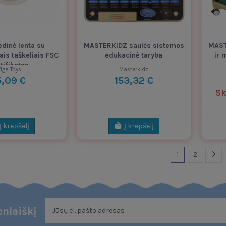
dinė lenta su
MASTERKIDZ saulės sistemos
MAST
ais taškeliais FSC
edukacinė taryba
ir 
tifikatas
iga Toys
Masterkidz
5,09 €
153,32 €
Sk
Į krepšelį
Į krepšelį
1
2
nlaiškį