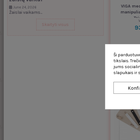
VIGA med
June 24, 2026
manipuli
Žaislai vaikams...
Tr
V
Skaityti visus
9
Ši parduotuvė
tikslais. Tre
jums socialin
slapukais ir
Konfi