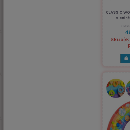
CLASSIC WO
sienin
Class
4
Skubėkit