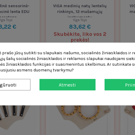
inė sensorinė-
VIGA medinių natų lentelių
VI
acinė lenta EDU
rinkinys, 12 mušamųjų
ma
iceratops
instrumentų
iga Toys
Viga Toys
3,22 €
83,62 €
Skubėkite, liko vos 2
prekės!
 prašo jūsų sutikti su slapukais našumo, socialinės žiniasklaidos ir 
Į krepšelį
Į krepšelį
čiųjų šalių socialinės žiniasklaidos ir reklamos slapukai naudojami sieki
ės žiniasklaidos funkcijas ir suasmenintus skelbimus. Ar sutinkate su
 susijusiu asmens duomenų tvarkymu?
gūruoti
Atmesti
Prii