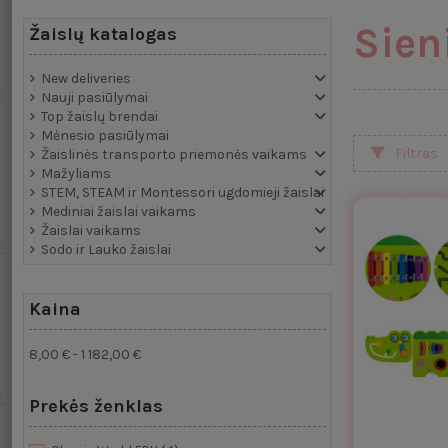
Sien
Žaislų katalogas
New deliveries
Nauji pasiūlymai
Top žaislų brendai
Mėnesio pasiūlymai
Filtras
Žaislinės transporto priemonės vaikams
Mažyliams
STEM, STEAM ir Montessori ugdomieji žaislai
Mediniai žaislai vaikams
Žaislai vaikams
Sodo ir Lauko žaislai
Kaina
8,00 € - 1 182,00 €
Prekės ženklas