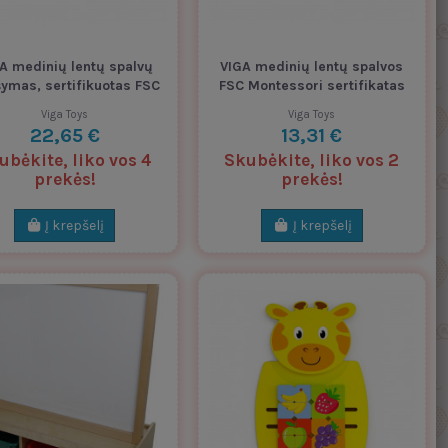
A medinių lentų spalvų
VIGA medinių lentų spalvos
ymas, sertifikuotas FSC
FSC Montessori sertifikatas
Viga Toys
Viga Toys
22,65 €
13,31 €
ubėkite, liko vos 4
Skubėkite, liko vos 2
prekės!
prekės!
Į krepšelį
Į krepšelį