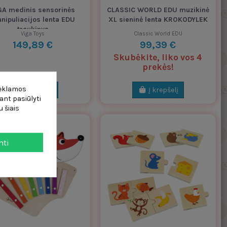
GA medinis sensorinės
CLASSIC WORLD EDU muzikinė
nipuliacijos lenta EDU
XL sieninė lenta KROKODYLEK
traukinys
Viga Toys
Classic World EDU
149,89 €
99,39 €
Skubėkite, liko vos 4
prekės!
reklamos
Į krepšelį
Į krepšelį
ant pasiūlyti
 šiais
mti