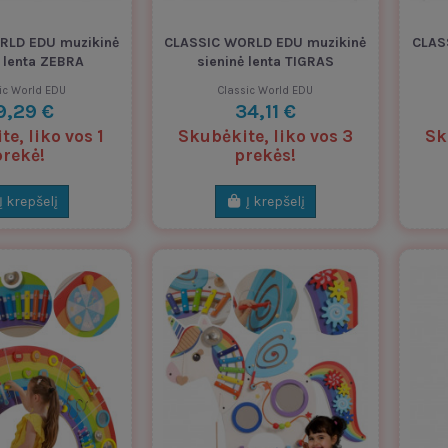
RLD EDU muzikinė
CLASSIC WORLD EDU muzikinė
CLAS
ė lenta ZEBRA
sieninė lenta TIGRAS
ic World EDU
Classic World EDU
9,29 €
34,11 €
e, liko vos 1
Skubėkite, liko vos 3
Sk
prekė!
prekės!
Į krepšelį
Į krepšelį