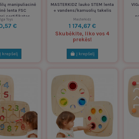
ilų manipuliacinė
MASTERKIDZ lauko STEM lenta
VIG
inė lenta FSC
+ vandens/kamuolių takelis
ri sertifikatas
p
iga Toys
Masterkidz
10,57 €
1 174,67 €
Skubėkite, liko vos 4
prekės!
Į krepšelį
Į krepšelį