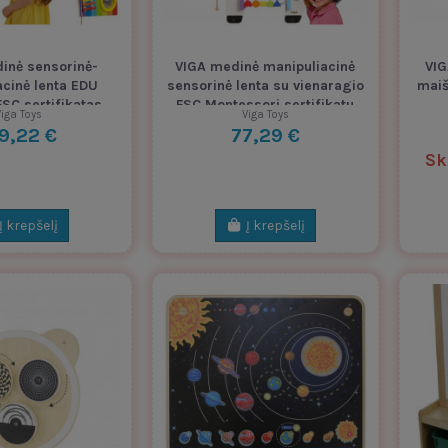
inė sensorinė-
VIGA medinė manipuliacinė
VIG
acinė lenta EDU
sensorinė lenta su vienaragio
maiš
SC sertifikatas
FSC Montessori sertifikatu
iga Toys
Viga Toys
9,22 €
77,29 €
Sk
Į krepšelį
Į krepšelį