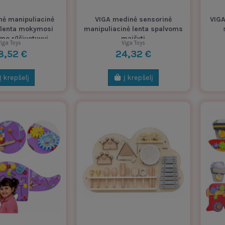
nė manipuliacinė
VIGA medinė sensorinė
VIGA
 lenta mokymosi
manipuliacinė lenta spalvoms
imo rūšiuotuvui
maišyti
iga Toys
Viga Toys
8,52 €
24,32 €
Į krepšelį
Į krepšelį