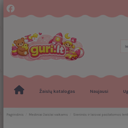
Žaislų katalogas
Naujausi
U
Pagrindinis
Mediniai žaislai vaikams
Sieninės ir laisvai pastatomos len