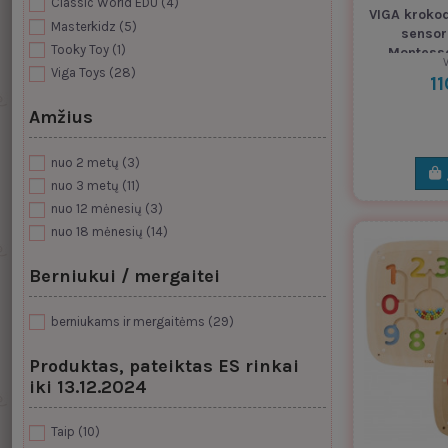
Classic World EDU
(4)
VIGA krokod
Masterkidz
(5)
sensor
Tooky Toy
(1)
Montesso
V
Viga Toys
(28)
1
Amžius
nuo 2 metų
(3)
nuo 3 metų
(11)
nuo 12 mėnesių
(3)
nuo 18 mėnesių
(14)
Berniukui / mergaitei
berniukams ir mergaitėms
(29)
Produktas, pateiktas ES rinkai
iki 13.12.2024
Taip
(10)