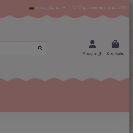
lietuvių kalba
Pageidavimų sąrašas (
0
)
Prisijungti
Krepšelis