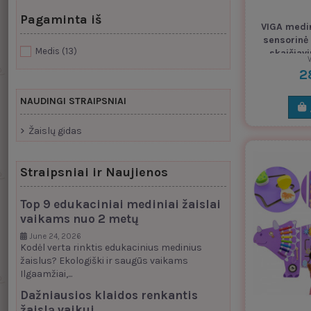
Pagaminta iš
VIGA medi
sensorinė
Medis
(13)
skaičiav
V
2
NAUDINGI STRAIPSNIAI
Žaislų gidas
Straipsniai ir Naujienos
Top 9 edukaciniai mediniai žaislai
vaikams nuo 2 metų
June 24, 2026
Kodėl verta rinktis edukacinius medinius
žaislus? Ekologiški ir saugūs vaikams
Ilgaamžiai,...
Dažniausios klaidos renkantis
žaislą vaikui