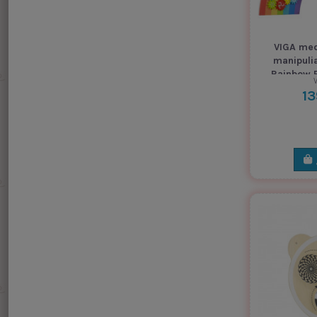
VIGA med
manipuli
Rainbow F
V
13