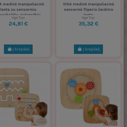
A medinė manipuliacinė
VIGA medinė manipuliacinė
lenta su sensoriniu
sensorinė fliperio žaidimo
aveikslėlių galvosūkiu
lenta
Viga Toys
Viga Toys
24,81 €
35,32 €
Į krepšelį
Į krepšelį