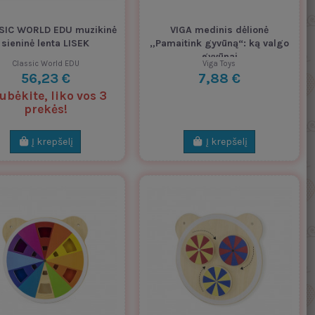
SIC WORLD EDU muzikinė
VIGA medinis dėlionė
sieninė lenta LISEK
„Pamaitink gyvūną“: ką valgo
gyvūnai
Classic World EDU
Viga Toys
56,23 €
7,88 €
ubėkite, liko vos 3
prekės!
Į krepšelį
Į krepšelį