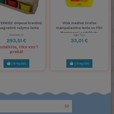
ERKIDZ dvipusė kreidinė
VIGA medinė žirafos
magnetinė rašymo lenta
manipuliavimo lenta su FSC
Montessori sertifikatu
Masterkidz
Viga Toys
293,51 €
33,01 €
ubėkite, liko vos 1
prekė!
Į krepšelį
Į krepšelį