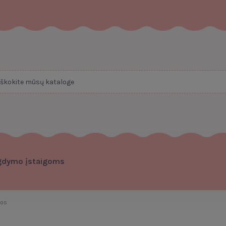
gdymo įstaigoms
tos