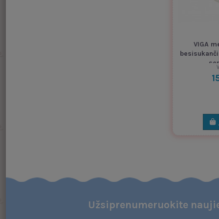
VIGA me
besisukanči
ser
V
1
Užsiprenumeruokite naujie