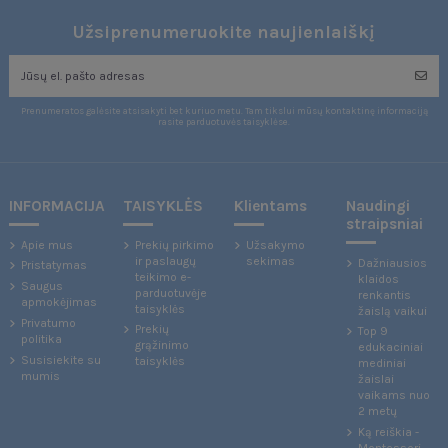
Užsiprenumeruokite naujienlaiškį
Prenumeratos galėsite atsisakyti bet kuriuo metu. Tam tikslui mūsų kontaktinę informaciją
rasite parduotuvės taisyklėse.
INFORMACIJA
TAISYKLĖS
Klientams
Naudingi
straipsniai
Apie mus
Prekių pirkimo
Užsakymo
ir paslaugų
sekimas
Dažniausios
Pristatymas
teikimo e-
klaidos
Saugus
parduotuvėje
renkantis
apmokėjimas
taisyklės
žaislą vaikui
Privatumo
Prekių
Top 9
politika
grąžinimo
edukaciniai
Susisiekite su
taisyklės
mediniai
mumis
žaislai
vaikams nuo
2 metų
Ką reiškia -