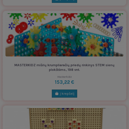
MASTERKIDZ mišrių krumpliaračių priedų rinkinys STEM sienų
plokštėms, 198 vnt.
Masterkidz
153,22 €
Į krepšelį