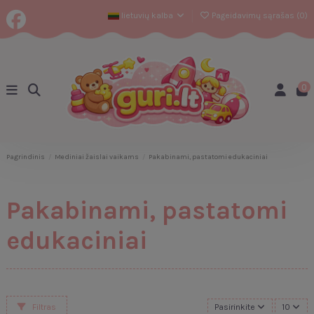
lietuvių kalba
Pageidavimų sąrašas (
0
)
0
Pagrindinis
Mediniai žaislai vaikams
Pakabinami, pastatomi edukaciniai
Pakabinami, pastatomi
edukaciniai
Filtras
Pasirinkite
10