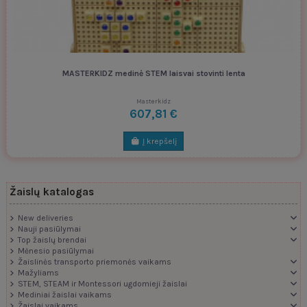
MASTERKIDZ medinė STEM laisvai stovinti lenta
Masterkidz
607,81 €
Į krepšelį
Žaislų katalogas
New deliveries
Nauji pasiūlymai
Top žaislų brendai
Mėnesio pasiūlymai
Žaislinės transporto priemonės vaikams
Mažyliams
STEM, STEAM ir Montessori ugdomieji žaislai
Mediniai žaislai vaikams
Žaislai vaikams