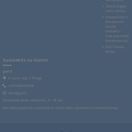
Montessori
Žaislai pagal
vaiko amžių
Edukaciniai ir
Montessori
žaislai
vaikams –
kaip pasirinkti
tinkamiausią?
EN 71 žaislų
testai
Susisiekite su mumis
guri.lt
A. Jucio skg. 1, Plungė
+37066613068
info@guri.lt
Skambinti darbo dienomis: 9 - 16 val.
Kitu laiku prašome susisiekti el. paštu arba užpildant
kontaktinę formą
.