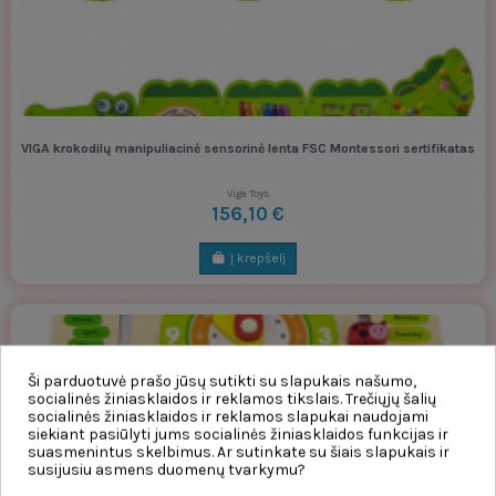
VIGA krokodilų manipuliacinė sensorinė lenta FSC Montessori sertifikatas
Viga Toys
156,10 €
Į krepšelį
Ši parduotuvė prašo jūsų sutikti su slapukais našumo,
socialinės žiniasklaidos ir reklamos tikslais. Trečiųjų šalių
socialinės žiniasklaidos ir reklamos slapukai naudojami
siekiant pasiūlyti jums socialinės žiniasklaidos funkcijas ir
suasmenintus skelbimus. Ar sutinkate su šiais slapukais ir
susijusiu asmens duomenų tvarkymu?