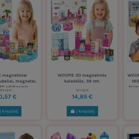
 magnetiniai
WOOPIE 3D magnetinės
WOOPI
ubeliai, magnetai,
kaladėlės, 59 vnt.
165
 3D edukacinis
kran
Woopie
Woopie
tessori...
0,57 €
14,85 €
Į krepšelį
Į krepšelį