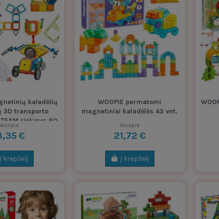
etinių kaladėlių
WOOPIE permatomi
WOOPI
ų 3D transporto
magnetiniai kaladėlės 43 vnt.
TEAM rinkinys 80
Woopie
Woopie
vnt.
8,35 €
21,72 €
Į krepšelį
Į krepšelį