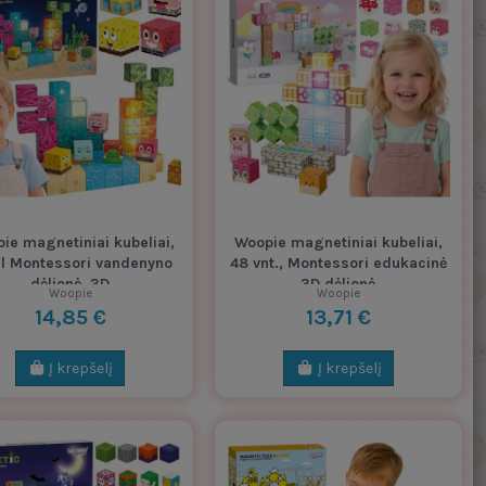
ie magnetiniai kubeliai,
Woopie magnetiniai kubeliai,
l Montessori vandenyno
48 vnt., Montessori edukacinė
dėlionė, 3D
3D dėlionė
Woopie
Woopie
14,85 €
13,71 €
Į krepšelį
Į krepšelį