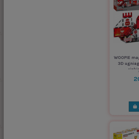
WOOPIE magn
3D ugnia
rinki
2