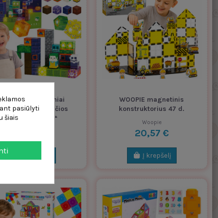
reklamos
WOOPIE magnetiniai
WOOPIE magnetinis
ant pasiūlyti
aladėlės, šviečiančios
konstruktorius 47 d.
 šiais
Helovinui, 63 vnt.
Woopie
Woopie
18,28 €
20,57 €
mti
Į krepšelį
Į krepšelį