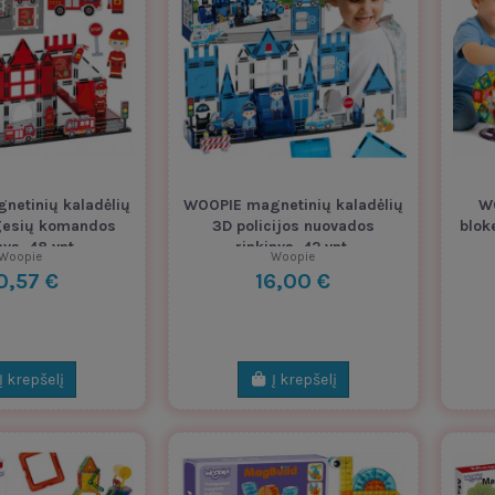
etinių kaladėlių
WOOPIE magnetinių kaladėlių
W
gesių komandos
3D policijos nuovados
blok
nys, 48 vnt.
rinkinys, 42 vnt.
Woopie
Woopie
0,57 €
16,00 €
Į krepšelį
Į krepšelį