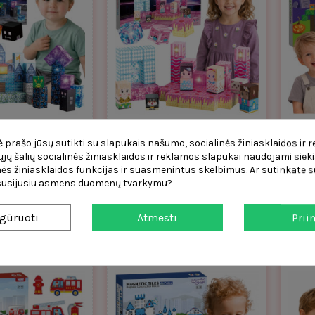
 prašo jūsų sutikti su slapukais našumo, socialinės žiniasklaidos ir 
 magnetiniai
WOOPIE magnetiniai
čiųjų šalių socialinės žiniasklaidos ir reklamos slapukai naudojami sieki
kaladėlės Pikselių
kaladėlės, scena, 59 vnt.
k
ės žiniasklaidos funkcijas ir suasmenintus skelbimus. Ar sutinkate su
is 64 vnt.
Woopie
8,28 €
 susijusiu asmens duomenų tvarkymu?
16,00 €
gūruoti
Atmesti
Prii
Į krepšelį
Į krepšelį