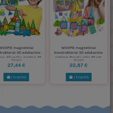
WOOPIE magnetiniai
WOOPIE magnetiniai
truktoriai 3D edukacinis
konstruktoriai 3D edukacinis
inys džiunglių gyvūnai 45
rinkinys Pasakų pilis 55 vnt.
Woopie
Woopie
vnt.
27,44 €
22,87 €
Į krepšelį
Į krepšelį