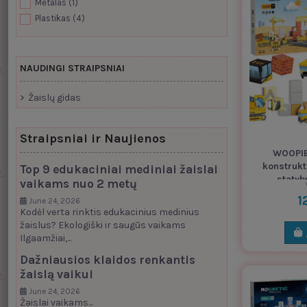
Metalas
(1)
Plastikas
(4)
NAUDINGI STRAIPSNIAI
Žaislų gidas
Straipsniai ir Naujienos
WOOPIE
konstrukt
Top 9 edukaciniai mediniai žaislai
statybv
vaikams nuo 2 metų
1
June 24, 2026
Kodėl verta rinktis edukacinius medinius
žaislus? Ekologiški ir saugūs vaikams
Ilgaamžiai,...
Dažniausios klaidos renkantis
žaislą vaikui
June 24, 2026
Žaislai vaikams...