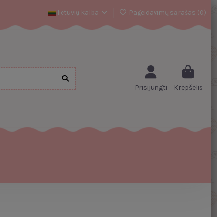
lietuvių kalba
Pageidavimų sąrašas (
0
)
Prisijungti
Krepšelis