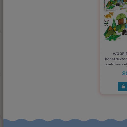
WOOPIE
konstruktor
rinkinys re
2