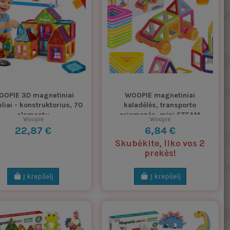
OOPIE 3D magnetiniai
WOOPIE magnetiniai
eliai - konstruktorius, 70
kaladėlės, transporto
elementų
priemonės, mini STEAM
Woopie
Woopie
pastatai, 22 vnt.
22,87 €
6,84 €
Skubėkite, liko vos 2
prekės!
Į krepšelį
Į krepšelį