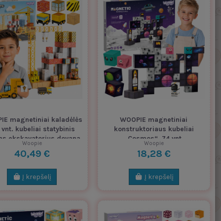
E magnetiniai kaladėlės
WOOPIE magnetiniai
 vnt. kubeliai statybinis
konstruktoriaus kubeliai
as ekskavatorius dovana
„Cosmos“, 74 vnt.
Woopie
Woopie
3D
40,49 €
18,28 €
Į krepšelį
Į krepšelį