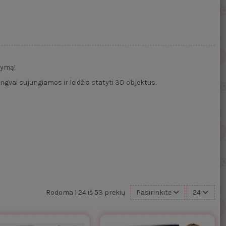
tymą!
ngvai sujungiamos ir leidžia statyti 3D objektus.
Rodoma 1 24 iš 53 prekių
Pasirinkite
24