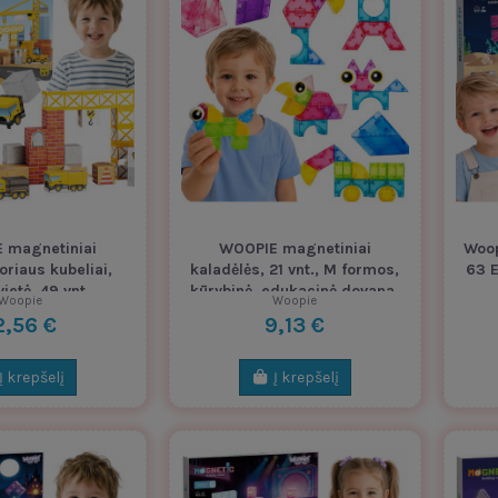
 magnetiniai
WOOPIE magnetiniai
Woop
oriaus kubeliai,
kaladėlės, 21 vnt., M formos,
63 E
ietė, 49 vnt.
kūrybinė, edukacinė dovana,
Woopie
Woopie
3D
2,56 €
9,13 €
Į krepšelį
Į krepšelį