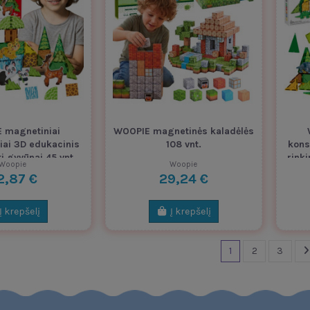
 magnetiniai
WOOPIE magnetinės kaladėlės
iai 3D edukacinis
108 vnt.
kons
ti gyvūnai 45 vnt.
rink
Woopie
Woopie
2,87 €
29,24 €
Į krepšelį
Į krepšelį
1
2
3