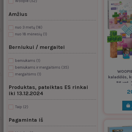
Woopie
(52)
Amžius
nuo 3 metų
(16)
nuo 18 mėnesių
(1)
Berniukui / mergaitei
berniukams
(1)
berniukams ir mergaitėms
(35)
WOOPIE
mergaitėms
(1)
kaladėlės, k
86 vnt.
Produktas, pateiktas ES rinkai
Mon
2
iki 13.12.2024
Taip
(2)
Pagaminta iš