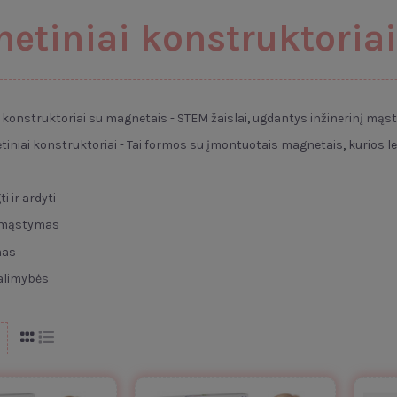
etiniai konstruktoriai
konstruktoriai su magnetais - STEM žaislai
,
ugdantys inžinerinį mąs
iniai konstruktoriai - Tai formos su įmontuotais magnetais
,
kurios le
i ir ardyti
s mąstymas
mas
alimybės