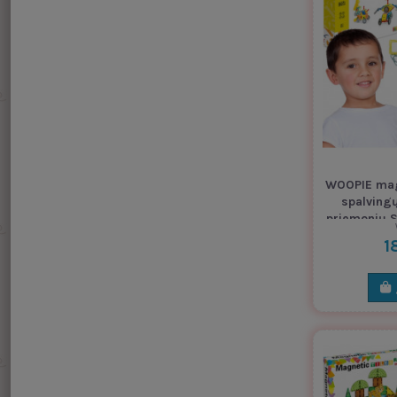
WOOPIE magn
spalving
priemonių S
1