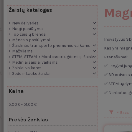
Magn
Žaislų katalogas
New deliveries
Nauji pasiūlymai
Top žaislų brendai
Inovatyvūs 3D 
Mėnesio pasiūlymai
Žaislinės transporto priemonės vaikams
Kas yra magnet
Mažyliams
STEM, STEAM ir Montessori ugdomieji žaislai
Pranašumai
:
Mediniai žaislai vaikams
✅ Lengvai jungt
Žaislai vaikams
Sodo ir Lauko žaislai
✅ 3D erdvini
✅ STEM ugdy
Kaina
✅ Neribotos g
5,00 € - 51,00 €
Filtras
Prekės ženklas