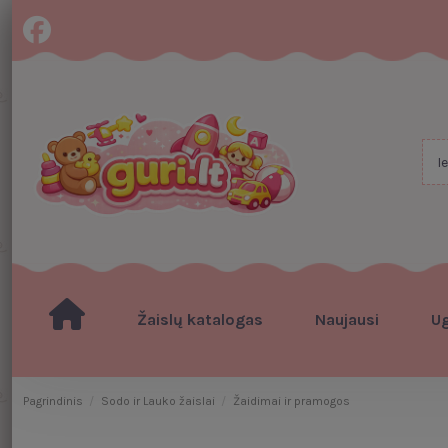
Žaislų katalogas
Naujausi
U
Pagrindinis
Sodo ir Lauko žaislai
Žaidimai ir pramogos