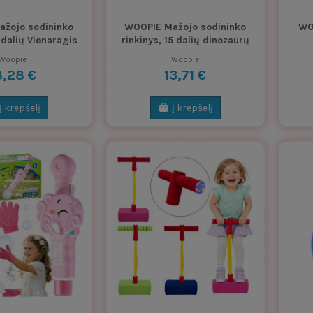
žojo sodininko
WOOPIE Mažojo sodininko
WO
 dalių Vienaragis
rinkinys, 15 dalių dinozaurų
Woopie
Woopie
8,28 €
13,71 €
Į krepšelį
Į krepšelį