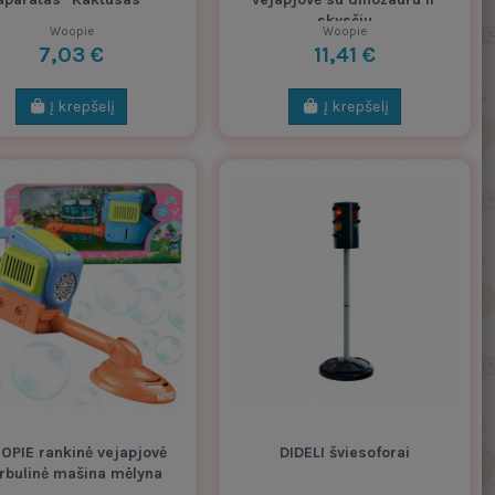
skysčiu
Woopie
Woopie
7,03 €
11,41 €
Į krepšelį
Į krepšelį
PIE rankinė vejapjovė
DIDELI šviesoforai
rbulinė mašina mėlyna