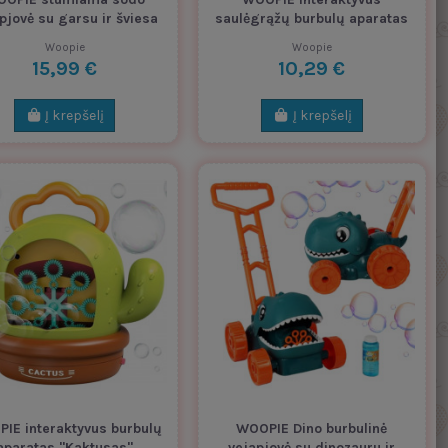
pjovė su garsu ir šviesa
saulėgrąžų burbulų aparatas
Woopie
Woopie
15,99 €
10,29 €
Į krepšelį
Į krepšelį
IE interaktyvus burbulų
WOOPIE Dino burbulinė
aparatas "Kaktusas"
vejapjovė su dinozauru ir