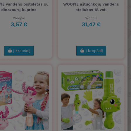
E vandens pistoletas su
WOOPIE aštuonkojų vandens
dinozaurų kuprine
staliukas 18 vnt.
Woopie
Woopie
3,57 €
31,47 €
Į krepšelį
Į krepšelį