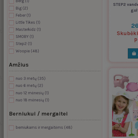
Berg
(1)
STEP2 vande
Big
(2)
gol
Feber
(1)
Little Tikes
(1)
26
Masterkidz
(1)
Skubėkit
SMOBY
(1)
p
Step2
(1)
Woopie
(48)
Amžius
nuo 3 metų
(35)
nuo 6 metų
(2)
nuo 12 mėnesių
(1)
nuo 18 mėnesių
(1)
Berniukui / mergaitei
berniukams ir mergaitėms
(48)