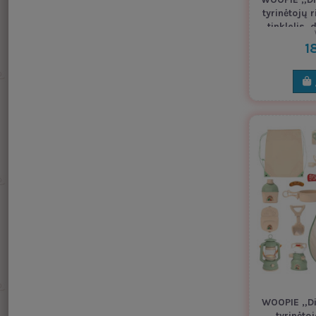
tyrinėtojų 
tinklelis, 
1
WOOPIE „Di
tyrinėto