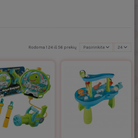
Rodoma 1 24 iš 56 prekių
Pasirinkite
24