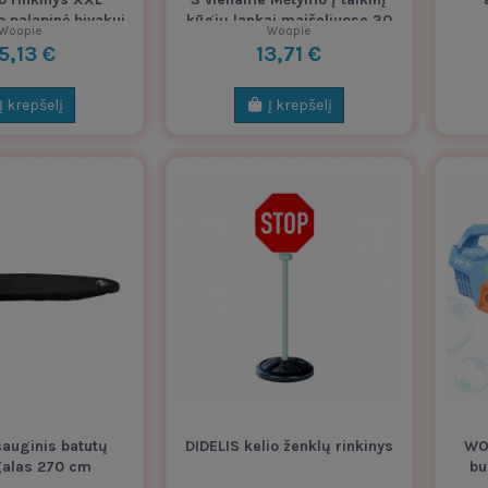
 palapinė bivakui,
kūgių lankai maišeliuose 30
Woopie
Woopie
15 vnt.
vnt.
5,13 €
13,71 €
Į krepšelį
Į krepšelį
auginis batutų
DIDELIS kelio ženklų rinkinys
WOO
alas 270 cm
bu