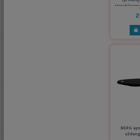
stovyklavimo
2
BERG aps
uždang