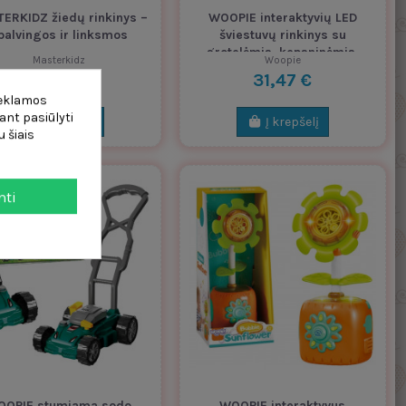
ERKIDZ žiedų rinkinys –
WOOPIE interaktyvių LED
palvingos ir linksmos
šviestuvų rinkinys su
grotelėmis, kepsninėmis,
Masterkidz
Woopie
sodo virtuvei,...
27,23 €
31,47 €
reklamos
ant pasiūlyti
Į krepšelį
Į krepšelį
 šiais
mti
OOPIE stumiama sodo
WOOPIE interaktyvus