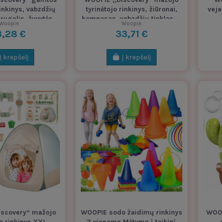
rinkinys, vabzdžių
tyrinėtojo rinkinys, žiūronai,
veja
drugelis, žuvytės
kompasas, vabzdžių tinklas,...
Woopie
Woopie
indas
8,28 €
33,71 €
Į krepšelį
Į krepšelį
scovery“ mažojo
WOOPIE sodo žaidimų rinkinys
WOOP
jo rinkinys XXL
3 viename Mėtymo į taikinį