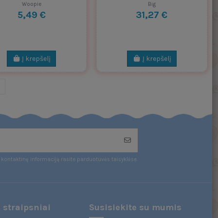
Woopie
Big
5,49 €
31,27 €
Į krepšelį
Į krepšelį
kontaktinę informaciją rasite parduotuvės taisyklėse.
 straipsniai
Susisiekite su mumis