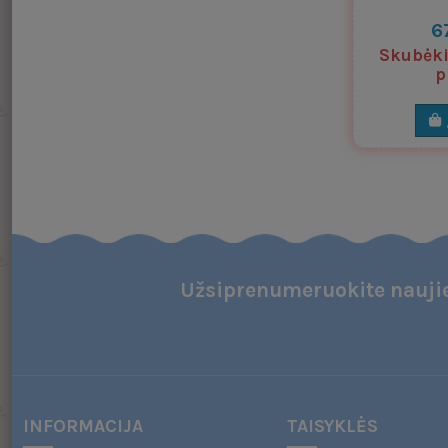
6
Skubėkit
p
Užsiprenumeruokite naujie
INFORMACIJA
TAISYKLĖS