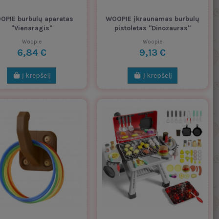
OPIE burbulų aparatas
WOOPIE įkraunamas burbulų
"Vienaragis"
pistoletas "Dinozauras"
Woopie
Woopie
6,84 €
9,13 €
Į krepšelį
Į krepšelį