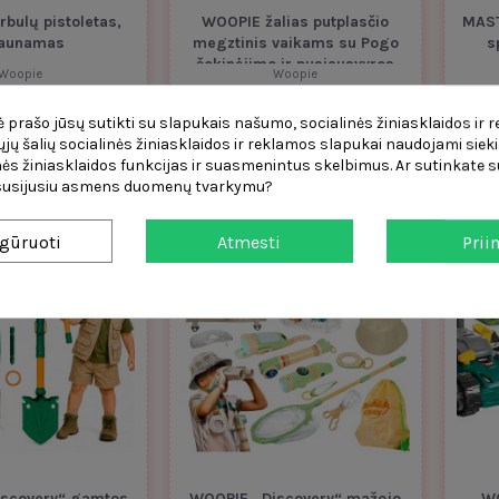
bulų pistoletas,
WOOPIE žalias putplasčio
MAST
raunamas
megztinis vaikams su Pogo
s
šokinėjimo ir pusiausvyros
Woopie
Woopie
lavinimo...
9,13 €
9,13 €
 prašo jūsų sutikti su slapukais našumo, socialinės žiniasklaidos ir 
čiųjų šalių socialinės žiniasklaidos ir reklamos slapukai naudojami sieki
Į krepšelį
Į krepšelį
ės žiniasklaidos funkcijas ir suasmenintus skelbimus. Ar sutinkate su
 susijusiu asmens duomenų tvarkymu?
gūruoti
Atmesti
Prii
scovery“ gamtos
WOOPIE „Discovery“ mažojo
W