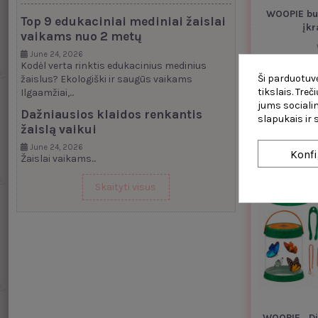
WOOPIE bur
Top 9 edukaciniai mediniai žaislai
įk
vaikams nuo 2 metų
June 24, 2026
Kodėl verta rinktis edukacinius medinius
Ši parduotuvė
žaislus? Ekologiški ir saugūs vaikams
tikslais. Tre
Ilgaamžiai,...
jums socialin
Dažniausios klaidos renkantis
slapukais ir
žaislą vaikui
June 24, 2026
Konfi
Žaislai vaikams...
Skaityti visus
WOOPIE „Di