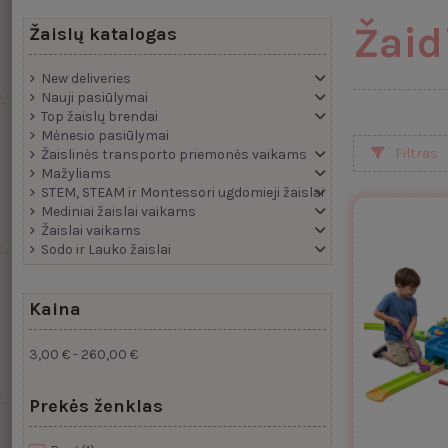
Žaid
Žaislų katalogas
New deliveries
Nauji pasiūlymai
Top žaislų brendai
Mėnesio pasiūlymai
Filtras
Žaislinės transporto priemonės vaikams
Mažyliams
STEM, STEAM ir Montessori ugdomieji žaislai
Mediniai žaislai vaikams
Žaislai vaikams
Sodo ir Lauko žaislai
Kaina
3,00 € - 260,00 €
Prekės ženklas