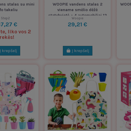
ns stalas su mini
WOOPIE vandens stalas 2
WOOPI
fo takeliu
viename smėlio dėžė
statybvietė + 4 automobiliai 12
Step2
Woopie
vnt.
7,27 €
29,21 €
e, liko vos 2
rekės!
Į krepšelį
Į krepšelį