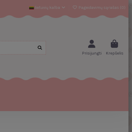
lietuvių kalba
Pageidavimų sąrašas (
0
)
Prisijungti
Krepšelis