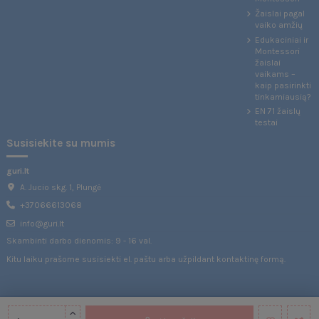
Žaislai pagal
vaiko amžių
Edukaciniai ir
Montessori
žaislai
vaikams –
kaip pasirinkti
tinkamiausią?
EN 71 žaislų
testai
Susisiekite su mumis
guri.lt
A. Jucio skg. 1, Plungė
+37066613068
info@guri.lt
Skambinti darbo dienomis: 9 - 16 val.
Kitu laiku prašome susisiekti el. paštu arba užpildant
kontaktinę formą
.