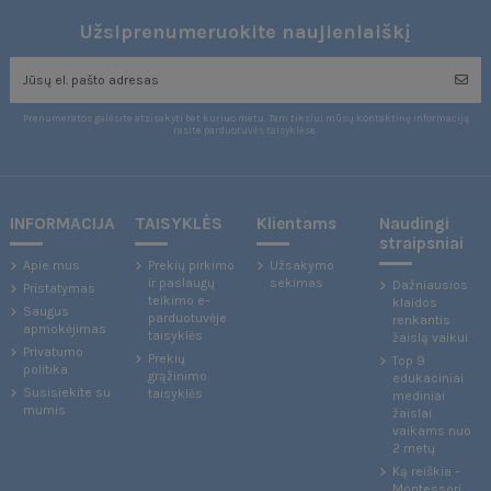
Užsiprenumeruokite naujienlaiškį
Prenumeratos galėsite atsisakyti bet kuriuo metu. Tam tikslui mūsų kontaktinę informaciją
rasite parduotuvės taisyklėse.
INFORMACIJA
TAISYKLĖS
Klientams
Naudingi
straipsniai
Apie mus
Prekių pirkimo
Užsakymo
ir paslaugų
sekimas
Dažniausios
Pristatymas
teikimo e-
klaidos
Saugus
parduotuvėje
renkantis
apmokėjimas
taisyklės
žaislą vaikui
Privatumo
Prekių
Top 9
politika
grąžinimo
edukaciniai
Susisiekite su
taisyklės
mediniai
mumis
žaislai
vaikams nuo
2 metų
Ką reiškia -
Montessori