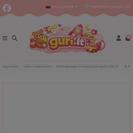
lietuvių kalba
Pageidavimų sąrašas (
0
)
0
Pagrindinis
Sodo ir Lauko žaislai
BERG apsauginis batutų uždangalas 270 cm