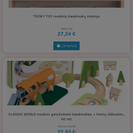
TOOKY TOY medinių traukinukų rinkinys
Tooky Toy
27,24 €
Į krepšelį
CLASSIC WORLD medinis geležinkelio traukinukas + formų rūšiuoklis,
40 vnt.
Classic World
22,65 €