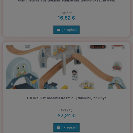
VIGA medinis spyruoklinis edukacinis traukinukas, 18 dalių
Viga Toys
16,52 €
Į krepšelį
TOOKY TOY medinis kosminių traukinių rinkinys
Tooky Toy
27,24 €
Į krepšelį