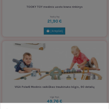
TOOKY TOY medinis uosto krano rinkinys
Tooky Toy
21,90 €
Į krepšelį
VIGA PolarB Medinis vaikiškas traukinuko bėgis, 90 detalių
Viga Toys
49,76 €