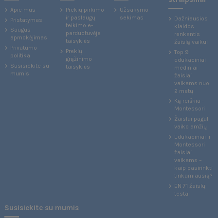
Apie mus
Prekių pirkimo
Užsakymo
ir paslaugų
sekimas
Dažniausios
Pristatymas
teikimo e-
klaidos
Saugus
parduotuvėje
renkantis
apmokėjimas
taisyklės
žaislą vaikui
Privatumo
Prekių
Top 9
politika
grąžinimo
edukaciniai
Susisiekite su
taisyklės
mediniai
mumis
žaislai
vaikams nuo
2 metų
Ką reiškia -
Montessori
Žaislai pagal
vaiko amžių
Edukaciniai ir
Montessori
žaislai
vaikams –
kaip pasirinkti
tinkamiausią?
EN 71 žaislų
testai
Susisiekite su mumis