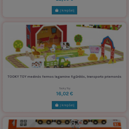
Į krepšelį
TOOKY TOY medinės fermos lagamine figūrėlės, transporto priemonės
Tooky Toy
16,02 €
Į krepšelį