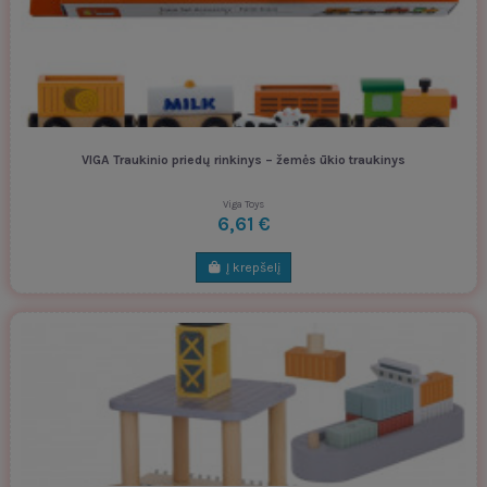
VIGA Traukinio priedų rinkinys – žemės ūkio traukinys
Viga Toys
6,61 €
Į krepšelį