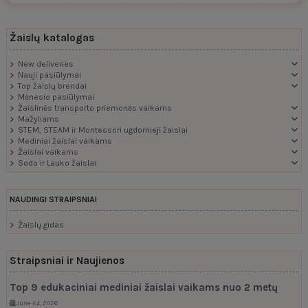
Žaislų katalogas
New deliveries
Nauji pasiūlymai
Top žaislų brendai
Mėnesio pasiūlymai
Žaislinės transporto priemonės vaikams
Mažyliams
STEM, STEAM ir Montessori ugdomieji žaislai
Mediniai žaislai vaikams
Žaislai vaikams
Sodo ir Lauko žaislai
NAUDINGI STRAIPSNIAI
Žaislų gidas
Straipsniai ir Naujienos
Top 9 edukaciniai mediniai žaislai vaikams nuo 2 metų
June 24, 2026