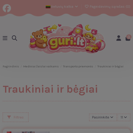
lietuvių kalba
Pageidavimų sąrašas (
0
)
0
Pagrindinis
Mediniai žaislai vaikams
Transporto priemonės
Traukiniai ir bėgiai
Traukiniai ir bėgiai
Filtras
Pasirinkite
11