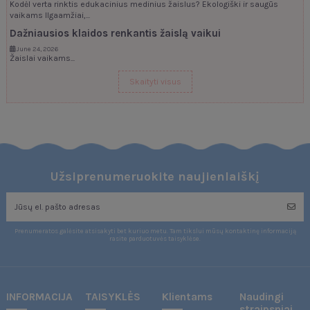
Kodėl verta rinktis edukacinius medinius žaislus? Ekologiški ir saugūs
vaikams Ilgaamžiai,...
Dažniausios klaidos renkantis žaislą vaikui
June 24, 2026
Žaislai vaikams...
Skaityti visus
Užsiprenumeruokite naujienlaiškį
Prenumeratos galėsite atsisakyti bet kuriuo metu. Tam tikslui mūsų kontaktinę informaciją
rasite parduotuvės taisyklėse.
INFORMACIJA
TAISYKLĖS
Klientams
Naudingi
straipsniai