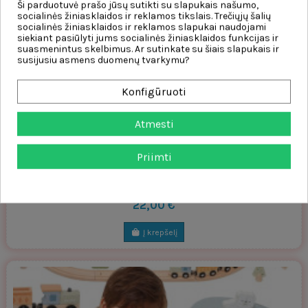
Ši parduotuvė prašo jūsų sutikti su slapukais našumo,
Į krepšelį
socialinės žiniasklaidos ir reklamos tikslais. Trečiųjų šalių
socialinės žiniasklaidos ir reklamos slapukai naudojami
siekiant pasiūlyti jums socialinės žiniasklaidos funkcijas ir
suasmenintus skelbimus. Ar sutinkate su šiais slapukais ir
susijusiu asmens duomenų tvarkymu?
Konfigūruoti
Atmesti
Priimti
„Viga PolarB“ medinių traukinių rinkinys, 30 vnt.
Viga Toys
22,00 €
Į krepšelį