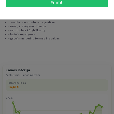
Priimti
- elementai su vabzdžių ir gamtos motyvais
- ratai, leidžiantys traukiniui laisvai riedėti
Žaislas ugdo:
- smulkiosios motorikos įgūdžiai
- rankų ir akių koordinacija
- vaizduotę ir kūrybiškumą
- loginis mąstymas
- gebėjimas derinti formas ir spalvas
Kainos istorija
Paskutiniai kainos pokyčiai
Dabartinė kaina
16,51 €
16,54 €