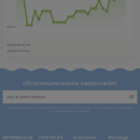
16,34 €
2026-07-08 12:17:40
2026-08-07 17:11:25
Užsiprenumeruokite naujienlaiškį
Prenumeratos galėsite atsisakyti bet kuriuo metu. Tam tikslui mūsų kontaktinę informaciją
rasite parduotuvės taisyklėse.
INFORMACIJA
TAISYKLĖS
Klientams
Naudingi