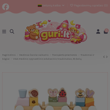
lietuvių kalba
Pageidavimų sąrašas (
0
)
0
Pagrindinis
Mediniai žaislai vaikams
Transporto priemonės
Traukiniai ir
bėgiai
VIGA medinis spyruoklinis edukacinis traukinukas, 18 dalių