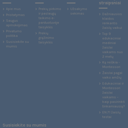
straipsniai
Apie mus
Prekių pirkimo
Užsakymo
ir paslaugų
sekimas
Dažniausios
Pristatymas
teikimo e-
klaidos
Saugus
parduotuvėje
renkantis
apmokėjimas
taisyklės
žaislą vaikui
Privatumo
Prekių
Top 9
politika
grąžinimo
edukaciniai
Susisiekite su
taisyklės
mediniai
mumis
žaislai
vaikams nuo
2 metų
Ką reiškia -
Montessori
Žaislai pagal
vaiko amžių
Edukaciniai ir
Montessori
žaislai
vaikams –
kaip pasirinkti
tinkamiausią?
EN 71 žaislų
testai
Susisiekite su mumis