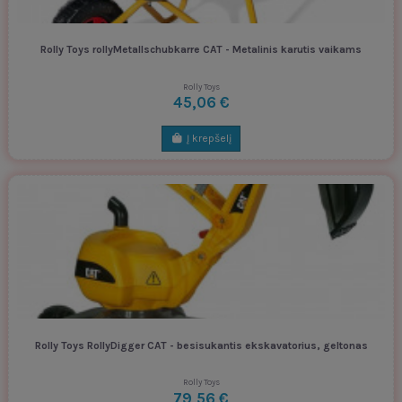
Rolly Toys rollyMetallschubkarre CAT - Metalinis karutis vaikams
Rolly Toys
45,06 €
Į krepšelį
Rolly Toys RollyDigger CAT - besisukantis ekskavatorius, geltonas
Rolly Toys
79,56 €