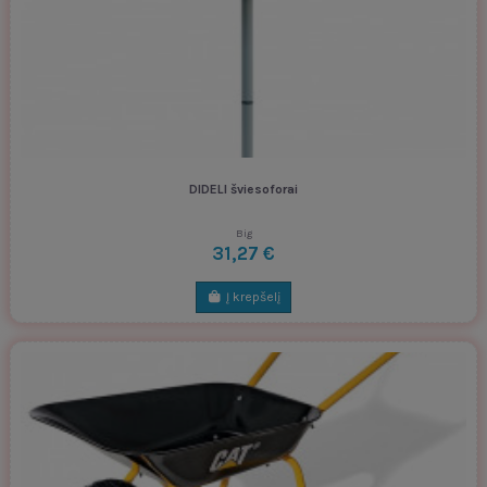
DIDELI šviesoforai
Big
31,27 €
Į krepšelį