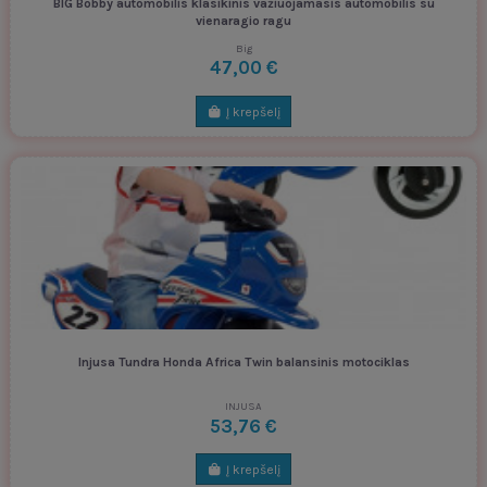
BIG Bobby automobilis klasikinis važiuojamasis automobilis su
vienaragio ragu
Big
47,00 €
Į krepšelį
Injusa Tundra Honda Africa Twin balansinis motociklas
INJUSA
53,76 €
Į krepšelį