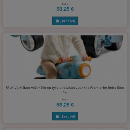
FALK
58,25 €
Į krepšelį
FALK Vaikiškas vežimėlis su tyliais ratukais, variklis Premier1er Retro Blue
1+
FALK
58,25 €
Į krepšelį