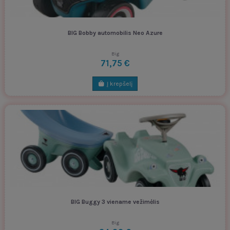
BIG Bobby automobilis Neo Azure
Big
71,75 €
Į krepšelį
BIG Buggy 3 viename vežimėlis
Big