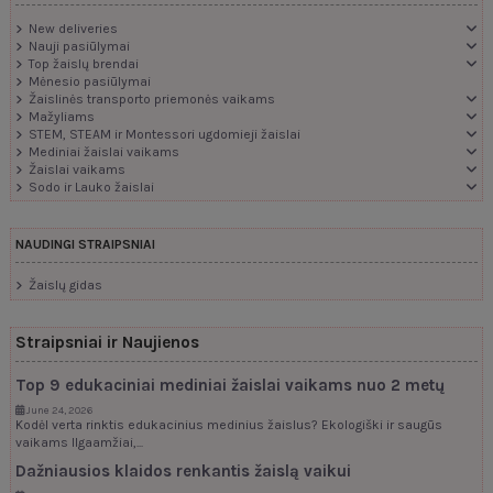
New deliveries
Nauji pasiūlymai
Top žaislų brendai
Mėnesio pasiūlymai
Žaislinės transporto priemonės vaikams
Mažyliams
STEM, STEAM ir Montessori ugdomieji žaislai
Mediniai žaislai vaikams
Žaislai vaikams
Sodo ir Lauko žaislai
NAUDINGI STRAIPSNIAI
Žaislų gidas
Straipsniai ir Naujienos
Top 9 edukaciniai mediniai žaislai vaikams nuo 2 metų
June 24, 2026
Kodėl verta rinktis edukacinius medinius žaislus? Ekologiški ir saugūs
vaikams Ilgaamžiai,...
Dažniausios klaidos renkantis žaislą vaikui