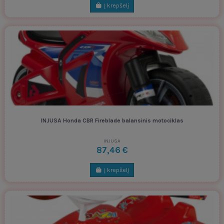
Į krepšelį
INJUSA Honda CBR Fireblade balansinis motociklas
INJUSA
87,46 €
Į krepšelį