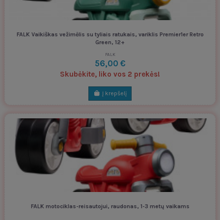
FALK Vaikiškas vežimėlis su tyliais ratukais, variklis Premier1er Retro
Green, 12+
FALK
56,00 €
Skubėkite, liko vos 2 prekės!
Į krepšelį
FALK motociklas-reisautojui, raudonas, 1-3 metų vaikams