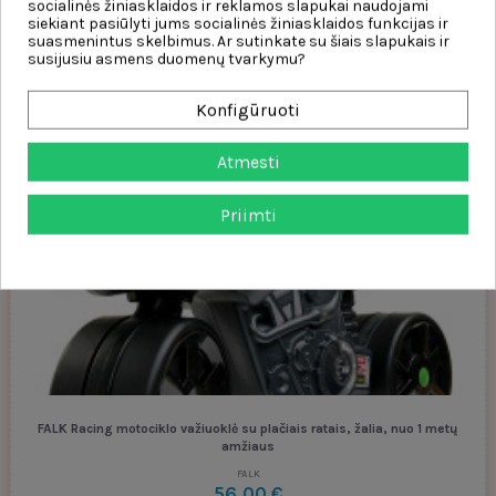
socialinės žiniasklaidos ir reklamos slapukai naudojami
siekiant pasiūlyti jums socialinės žiniasklaidos funkcijas ir
suasmenintus skelbimus. Ar sutinkate su šiais slapukais ir
susijusiu asmens duomenų tvarkymu?
Injusa Winner balancinis motociklas, raudonas
Konfigūruoti
INJUSA
71,95 €
Atmesti
Į krepšelį
Priimti
FALK Racing motociklo važiuoklė su plačiais ratais, žalia, nuo 1 metų
amžiaus
FALK
56,00 €