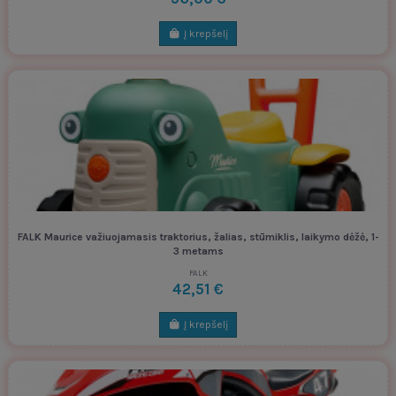
Į krepšelį
FALK Maurice važiuojamasis traktorius, žalias, stūmiklis, laikymo dėžė, 1-
3 metams
FALK
42,51 €
Į krepšelį