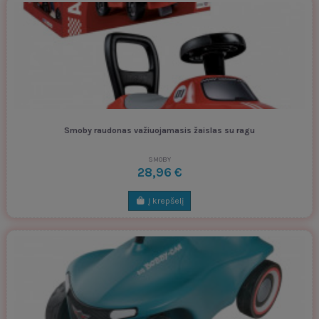
Smoby raudonas važiuojamasis žaislas su ragu
SMOBY
28,96 €
Į krepšelį