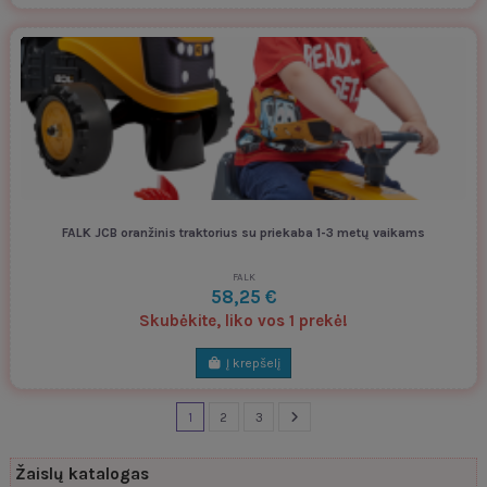
FALK JCB oranžinis traktorius su priekaba 1-3 metų vaikams
FALK
58,25 €
Skubėkite, liko vos 1 prekė!
Į krepšelį
1
2
3
Žaislų katalogas