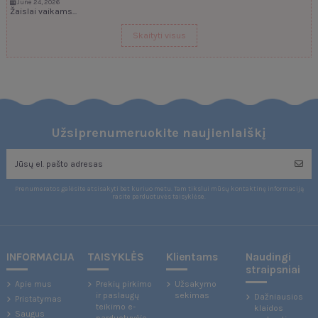
June 24, 2026
Žaislai vaikams...
Skaityti visus
Užsiprenumeruokite naujienlaiškį
Prenumeratos galėsite atsisakyti bet kuriuo metu. Tam tikslui mūsų kontaktinę informaciją
rasite parduotuvės taisyklėse.
INFORMACIJA
TAISYKLĖS
Klientams
Naudingi
straipsniai
Apie mus
Prekių pirkimo
Užsakymo
ir paslaugų
sekimas
Dažniausios
Pristatymas
teikimo e-
klaidos
Saugus