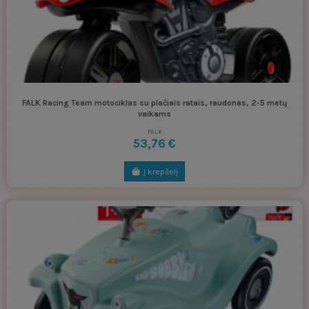
FALK Racing Team motociklas su plačiais ratais, raudonas, 2-5 metų
vaikams
FALK
53,76 €
Į krepšelį