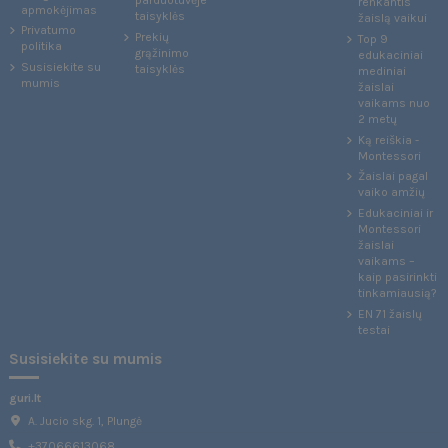
parduotuvėje
renkantis
apmokėjimas
taisyklės
žaislą vaikui
Privatumo
Prekių
Top 9
politika
grąžinimo
edukaciniai
Susisiekite su
taisyklės
mediniai
mumis
žaislai
vaikams nuo
2 metų
Ką reiškia -
Montessori
Žaislai pagal
vaiko amžių
Edukaciniai ir
Montessori
žaislai
vaikams –
kaip pasirinkti
tinkamiausią?
EN 71 žaislų
testai
Susisiekite su mumis
guri.lt
A. Jucio skg. 1, Plungė
+37066613068