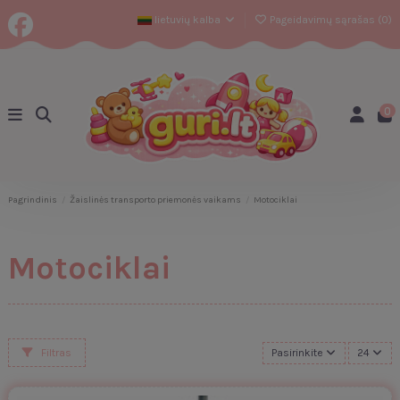
lietuvių kalba
Pageidavimų sąrašas (
0
)
0
Pagrindinis
Žaislinės transporto priemonės vaikams
Motociklai
Motociklai
Filtras
Pasirinkite
24