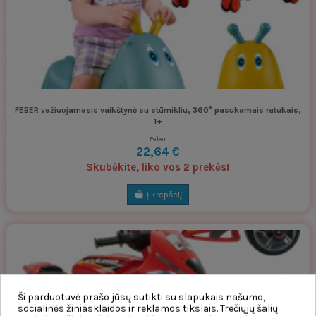
FEBER važiuojamasis vaikštynė su stūmikliu, 360° pasukamais ratukais,
1+
Feber
22,64 €
Skubėkite, liko vos 2 prekės!
Į krepšelį
Ši parduotuvė prašo jūsų sutikti su slapukais našumo,
socialinės žiniasklaidos ir reklamos tikslais. Trečiųjų šalių