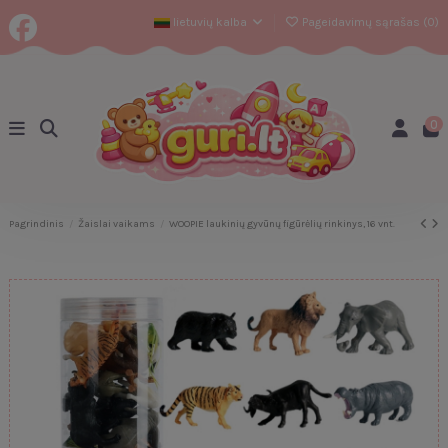
lietuvių kalba
Pageidavimų sąrašas (
0
)
0
Pagrindinis
Žaislai vaikams
WOOPIE laukinių gyvūnų figūrėlių rinkinys, 16 vnt.