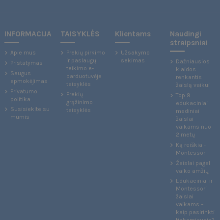
INFORMACIJA
TAISYKLĖS
Klientams
Naudingi
straipsniai
Apie mus
Prekių pirkimo
Užsakymo
ir paslaugų
sekimas
Dažniausios
Pristatymas
teikimo e-
klaidos
Saugus
parduotuvėje
renkantis
apmokėjimas
taisyklės
žaislą vaikui
Privatumo
Prekių
Top 9
politika
grąžinimo
edukaciniai
Susisiekite su
taisyklės
mediniai
mumis
žaislai
vaikams nuo
2 metų
Ką reiškia -
Montessori
Žaislai pagal
vaiko amžių
Edukaciniai ir
Montessori
žaislai
vaikams –
kaip pasirinkti