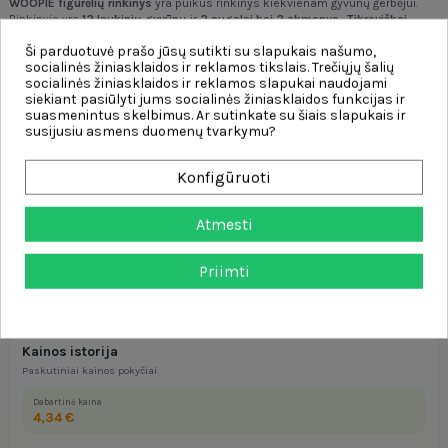
WOOPIE
figūrėlių rinkinys
yra puikus rinkinys kiekvienam gyvūnų gerbėjui.
Rinkinyje yra
12 laukinių gyvūnų
ir
2 augalai bei 2 akmenys
.
Tikroviškai
atrodančios
figūrėlės
padidins mažojo kolekcininko kolekciją
,
atliks
Ši parduotuvė prašo jūsų sutikti su slapukais našumo,
edukacinę funkciją
ir
suteiks linksmybių
, kurių dėka mažylis išplės savo
socialinės žiniasklaidos ir reklamos tikslais. Trečiųjų šalių
vaizduotės ir kūrybiškumo galimybes.
socialinės žiniasklaidos ir reklamos slapukai naudojami
siekiant pasiūlyti jums socialinės žiniasklaidos funkcijas ir
Charakteristikas:
suasmenintus skelbimus. Ar sutinkate su šiais slapukais ir
susijusiu asmens duomenų tvarkymu?
- žaislas nuo 3 metų
- 16 el.
Konfigūruoti
- laukinių gyvūnų figūrėlės
- tvirtas apdirbimas
- tikslus atkūrimas
Atmesti
- puikus aksesuaras kolekcionieriui
Priimti
Kainos istorija
Paskutiniai kainos pokyčiai
Dabartinė kaina
4,34 €