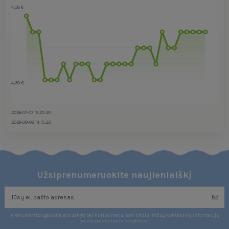
4,36 €
4,30 €
2026-07-07 15:20:30
2026-08-08 14:15:22
Užsiprenumeruokite naujienlaiškį
Prenumeratos galėsite atsisakyti bet kuriuo metu. Tam tikslui mūsų kontaktinę informaciją
rasite parduotuvės taisyklėse.