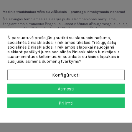
Medinis traukinukas višta su viščiukais – pramoga ir mokymasis viename!
Šis žavingas tempiamas žaislas yra puikus kompanionas mažyliams,
žengiantiems pirmuosius žingsnius.
Judant viščiukai džiaugsmingai siūbuoja,
o nuimamas kiaušinis sukasi, kad būtų dar smagiau.
Šis žaislas ne tik
linksmina, bet ir padeda lavinti kūdikio koordinaciją bei motorinius įgūdžius.
Ši parduotuvė prašo jūsų sutikti su slapukais našumo,
Ypatybės:
socialinės žiniasklaidos ir reklamos tikslais. Trečiųjų šalių
socialinės žiniasklaidos ir reklamos slapukai naudojami
✔️ Vaikams nuo 18 mėnesių amžiaus
siekiant pasiūlyti jums socialinės žiniasklaidos funkcijas ir
✔️ Medinė konstrukcija
– patvari ir saugi vaikams
suasmenintus skelbimus. Ar sutinkate su šiais slapukais ir
susijusiu asmens duomenų tvarkymu?
✔️ Supantys viščiukai
– juda, kai patraukiate žaislą
✔️ Besisukantis kiaušinis
– galima atskirti savarankiškam žaidimui
Konfigūruoti
✔️ Skatina vaikščiojimą
– palaiko motorinių įgūdžių ir koordinacijos
vystymąsi
Atmesti
Žaislas ugdo:
Priimti
✔️
koordinavimas,
✔️
kūrybiškumas,
✔️
vaizduotė.