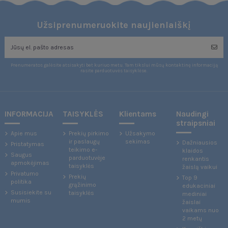
Užsiprenumeruokite naujienlaiškį
Prenumeratos galėsite atsisakyti bet kuriuo metu. Tam tikslui mūsų kontaktinę informaciją
rasite parduotuvės taisyklėse.
INFORMACIJA
TAISYKLĖS
Klientams
Naudingi
straipsniai
Apie mus
Prekių pirkimo
Užsakymo
ir paslaugų
sekimas
Dažniausios
Pristatymas
teikimo e-
klaidos
Saugus
parduotuvėje
renkantis
apmokėjimas
taisyklės
žaislą vaikui
Privatumo
Prekių
Top 9
politika
grąžinimo
edukaciniai
Susisiekite su
taisyklės
mediniai
mumis
žaislai
vaikams nuo
2 metų