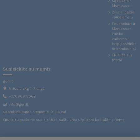
Ką reiškia -
Montessori
Žaislai pagal
vaiko amžių
Edukaciniai ir
Montessori
žaislai
vaikams –
kaip pasirinkti
tinkamiausią?
EN 71 žaislų
testai
Susisiekite su mumis
guri.lt
A. Jucio skg. 1, Plungė
+37066613068
info@guri.lt
Skambinti darbo dienomis: 9 - 16 val.
Kitu laiku prašome susisiekti el. paštu arba užpildant
kontaktinę formą
.