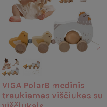
VIGA PolarB medinis
traukiamas viščiukas su
viščiukais