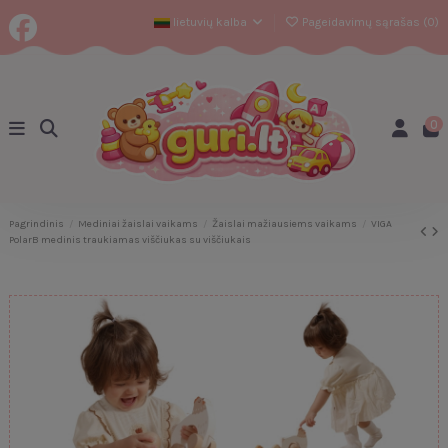
lietuvių kalba
Pageidavimų sąrašas (
0
)
0
Pagrindinis
Mediniai žaislai vaikams
Žaislai mažiausiems vaikams
VIGA
PolarB medinis traukiamas viščiukas su viščiukais