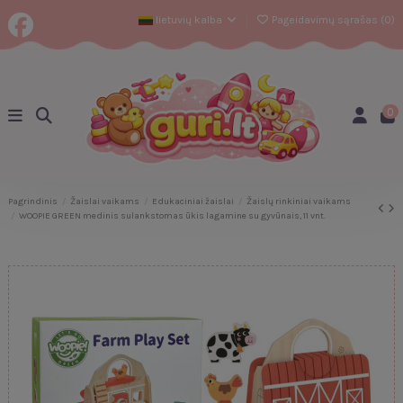
lietuvių kalba
Pageidavimų sąrašas (
0
)
0
Pagrindinis
Žaislai vaikams
Edukaciniai žaislai
Žaislų rinkiniai vaikams
WOOPIE GREEN medinis sulankstomas ūkis lagamine su gyvūnais, 11 vnt.