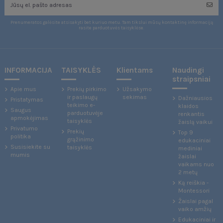
Prenumeratos galėsite atsisakyti bet kuriuo metu. Tam tikslui mūsų kontaktinę informaciją
rasite parduotuvės taisyklėse.
INFORMACIJA
TAISYKLĖS
Klientams
Naudingi
straipsniai
Apie mus
Prekių pirkimo
Užsakymo
ir paslaugų
sekimas
Dažniausios
Pristatymas
teikimo e-
klaidos
Saugus
parduotuvėje
renkantis
apmokėjimas
taisyklės
žaislą vaikui
Privatumo
Prekių
Top 9
politika
grąžinimo
edukaciniai
Susisiekite su
taisyklės
mediniai
mumis
žaislai
vaikams nuo
2 metų
Ką reiškia -
Montessori
Žaislai pagal
vaiko amžių
Edukaciniai ir