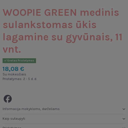
WOOPIE GREEN medinis
sulankstomas ūkis
lagamine su gyvūnais, 11
vnt.
Greitas Pristatymas
18,08 €
Su mokesčiais
Pristatymas: 2 - 5 d. d.
Informacija mokykloms, darželiams
Kaip sutaupyti