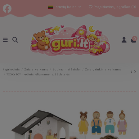
lietuvių kalba
Pageidavimų sąrašas (
0
)
0
Pagrindinis
Žaislai vaikams
Edukaciniai žaislai
Žaislų rinkiniai vaikams
TOOKY TOY medinis lėlių namelis, 25 detalės