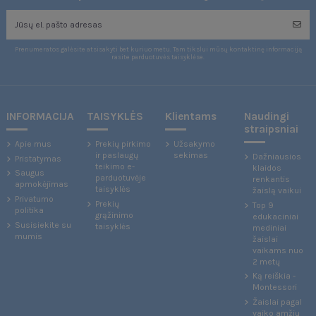
Prenumeratos galėsite atsisakyti bet kuriuo metu. Tam tikslui mūsų kontaktinę informaciją
rasite parduotuvės taisyklėse.
INFORMACIJA
TAISYKLĖS
Klientams
Naudingi
straipsniai
Apie mus
Prekių pirkimo
Užsakymo
ir paslaugų
sekimas
Dažniausios
Pristatymas
teikimo e-
klaidos
Saugus
parduotuvėje
renkantis
apmokėjimas
taisyklės
žaislą vaikui
Privatumo
Prekių
Top 9
politika
grąžinimo
edukaciniai
Susisiekite su
taisyklės
mediniai
mumis
žaislai
vaikams nuo
2 metų
Ką reiškia -
Montessori
Žaislai pagal
vaiko amžių