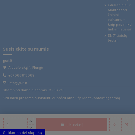
Edukaciniai ir
Montessori
žaislai
vaikams –
kaip pasirinkti
tinkamiausią?
EN 71 žaislų
testai
Susisiekite su mumis
guri.lt
A. Jucio skg. 1, Plungė
+37066613068
info@guri.lt
Skambinti darbo dienomis: 9 - 16 val.
Kitu laiku prašome susisiekti el. paštu arba užpildant
kontaktinę formą
.
@guri.lt
Į krepšelį
Sutikimas dėl slapukų