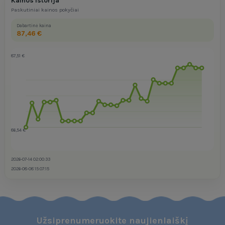
Kainos istorija
Paskutiniai kainos pokyčiai
Dabartinė kaina
87,46 €
87,51 €
86,54 €
2026-07-14 02:00:33
2026-08-08 15:07:15
Užsiprenumeruokite naujienlaiškį