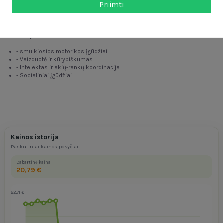
Priimti
ratukas.
- Platus 3D formų pasirinkimas vaisių, daržovių, jūros gėrybių,
skrebučių, vaflių ir kitų produktų spaudimui.
Žaislas vystosi.
- smulkiosios motorikos įgūdžiai
- Vaizduotė ir kūrybiškumas
- Intelektas ir akių-rankų koordinacija
- Socialiniai įgūdžiai
Kainos istorija
Paskutiniai kainos pokyčiai
Dabartinė kaina
20,79 €
22,71 €