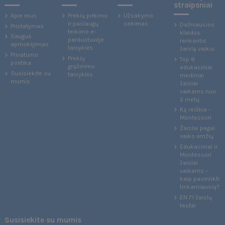
straipsniai
Apie mus
Prekių pirkimo
Užsakymo
ir paslaugų
sekimas
Dažniausios
Pristatymas
teikimo e-
klaidos
Saugus
parduotuvėje
renkantis
apmokėjimas
taisyklės
žaislą vaikui
Privatumo
Prekių
Top 9
politika
grąžinimo
edukaciniai
Susisiekite su
taisyklės
mediniai
mumis
žaislai
vaikams nuo
2 metų
Ką reiškia -
Montessori
Žaislai pagal
vaiko amžių
Edukaciniai ir
Montessori
žaislai
vaikams –
kaip pasirinkti
tinkamiausią?
EN 71 žaislų
testai
Susisiekite su mumis