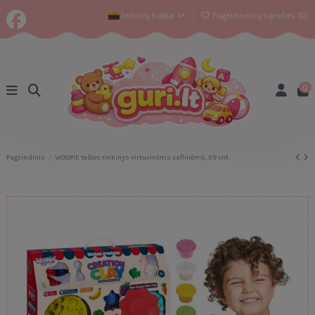
lietuvių kalba
Pageidavimų sąrašas (
0
)
0
Pagrindinis
WOOPIE tešlos rinkinys virtuvinėms vaflinėms, 39 vnt.