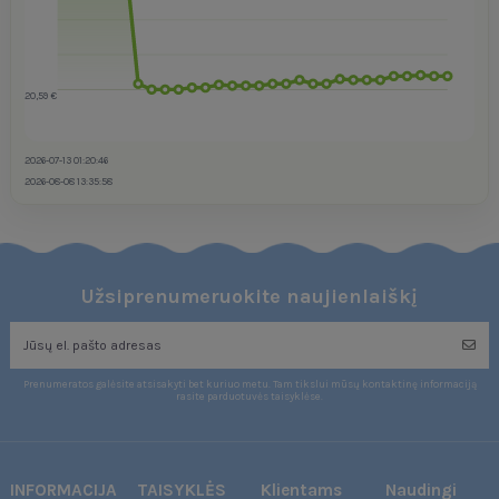
20,59 €
2026-07-13 01:20:46
2026-08-08 13:35:58
Užsiprenumeruokite naujienlaiškį
Prenumeratos galėsite atsisakyti bet kuriuo metu. Tam tikslui mūsų kontaktinę informaciją
rasite parduotuvės taisyklėse.
INFORMACIJA
TAISYKLĖS
Klientams
Naudingi