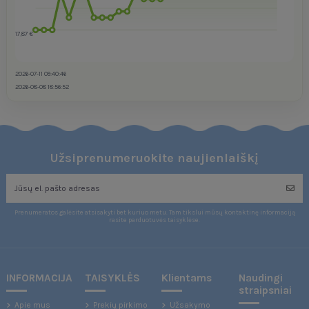
17,87 €
2026-07-11 09:40:46
2026-08-08 18:56:52
Užsiprenumeruokite naujienlaiškį
Prenumeratos galėsite atsisakyti bet kuriuo metu. Tam tikslui mūsų kontaktinę informaciją
rasite parduotuvės taisyklėse.
INFORMACIJA
TAISYKLĖS
Klientams
Naudingi
straipsniai
Apie mus
Prekių pirkimo
Užsakymo