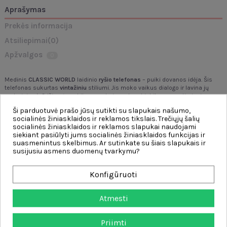
Aprašymas
Prekės informacija
Atsiliepimai
(0)
Apžvalgos
0
Medinis
CLASSIC WORLD
laidinio
ryšio
telefonas
– puiki dovanos idėja. Šis
telefonas sukurtas
vintažiniu
stiliumi. Jis moko vaikus dialogo ir lavina jų
motorinius įgūdžius. Įmeskite monetą ir paskambinkite savo artimiesiems.
Ypatybės:
Ši parduotuvė prašo jūsų sutikti su slapukais našumo,
socialinės žiniasklaidos ir reklamos tikslais. Trečiųjų šalių
Vaikams
nuo 3 metų amžiaus.
socialinės žiniasklaidos ir reklamos slapukai naudojami
Produktas pagamintas iš
medžio.
siekiant pasiūlyti jums socialinės žiniasklaidos funkcijas ir
Sukurta
vintažiniu stiliumi.
suasmenintus skelbimus. Ar sutinkate su šiais slapukais ir
Sukuria scenarijų vaikams, skirtą
dialogams praktikuoti ir motoriniams
susijusiu asmens duomenų tvarkymu?
įgūdžiams lavinti.
Garantuotas smagumas.
Konfigūruoti
Pagaminta iš
aukštos kokybės medžiagų.
Puikiai tinka kaip dovana.
Žaislas ugdo:
Atmesti
vaizduotė,
kūrybiškumas,
Priimti
vaizduotė,