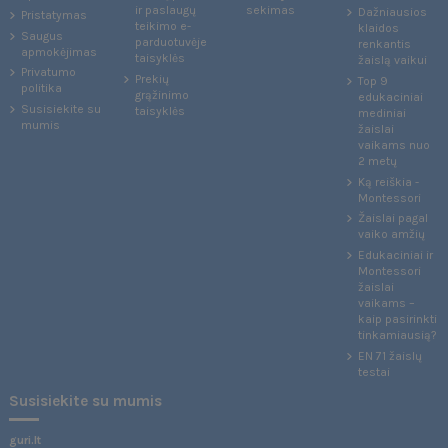
ir paslaugų
sekimas
Dažniausios
Pristatymas
teikimo e-
klaidos
Saugus
parduotuvėje
renkantis
apmokėjimas
taisyklės
žaislą vaikui
Privatumo
Prekių
Top 9
politika
grąžinimo
edukaciniai
Susisiekite su
taisyklės
mediniai
mumis
žaislai
vaikams nuo
2 metų
Ką reiškia -
Montessori
Žaislai pagal
vaiko amžių
Edukaciniai ir
Montessori
žaislai
vaikams –
kaip pasirinkti
tinkamiausią?
EN 71 žaislų
testai
Susisiekite su mumis
guri.lt