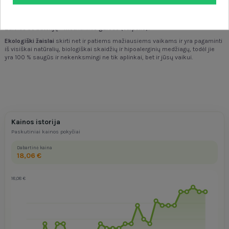
bendravimo įgūdžiai,
smalsumas.
Žaislas be baterijų - mechaninis garsas (varpelis).
Ekologiški žaislai
skirti net ir patiems mažiausiems vaikams ir yra pagaminti
iš visiškai natūralių, biologiškai skaidžių ir hipoalerginių medžiagų, todėl jie
yra 100 % saugūs ir nekenksmingi ne tik aplinkai, bet ir jūsų vaikui.
Kainos istorija
Paskutiniai kainos pokyčiai
Dabartinė kaina
18,06 €
18,08 €