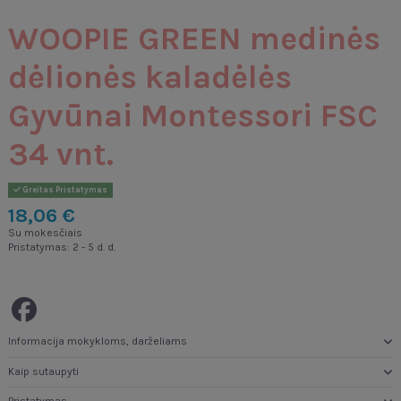
WOOPIE GREEN medinės
dėlionės kaladėlės
Gyvūnai Montessori FSC
34 vnt.
Greitas Pristatymas
18,06 €
Su mokesčiais
Pristatymas: 2 - 5 d. d.
Informacija mokykloms, darželiams
Kaip sutaupyti