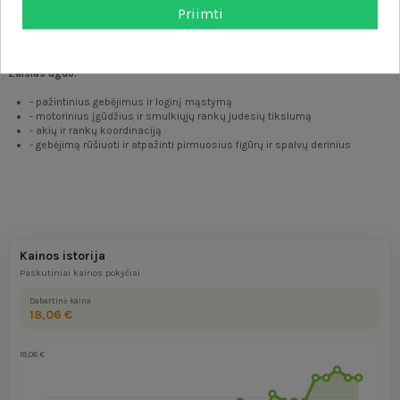
Komplekte yra:
Priimti
- 34 didelius medinius elementus
- 6 tvirtos, spalvingos kortelės su parengtais surinkimo šablonais
Žaislas ugdo:
- pažintinius gebėjimus ir loginį mąstymą
- motorinius įgūdžius ir smulkiųjų rankų judesių tikslumą
- akių ir rankų koordinaciją
- gebėjimą rūšiuoti ir atpažinti pirmuosius figūrų ir spalvų derinius
Kainos istorija
Paskutiniai kainos pokyčiai
Dabartinė kaina
18,06 €
18,08 €