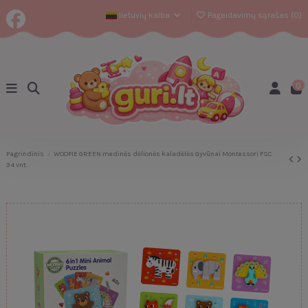
lietuvių kalba
Pageidavimų sąrašas (
0
)
0
Pagrindinis
WOOPIE GREEN medinės dėlionės kaladėlės Gyvūnai Montessori FSC
34 vnt.