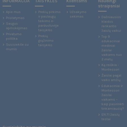
INFORMACIJA
TAISYKLĖS
Klientams
Naudingi
straipsniai
Apie mus
Prekių pirkimo
Užsakymo
ir paslaugų
sekimas
Dažniausios
Pristatymas
teikimo e-
klaidos
Saugus
parduotuvėje
renkantis
apmokėjimas
taisyklės
žaislą vaikui
Privatumo
Prekių
Top 9
politika
grąžinimo
edukaciniai
Susisiekite su
taisyklės
mediniai
mumis
žaislai
vaikams nuo
2 metų
Ką reiškia -
Montessori
Žaislai pagal
vaiko amžių
Edukaciniai ir
Montessori
žaislai
vaikams –
kaip pasirinkti
tinkamiausią?
EN 71 žaislų
testai