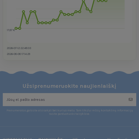
17,87 €
2026-07-12 22:48:03
2026-08-08 17:14:29
Užsiprenumeruokite naujienlaiškį
Prenumeratos galėsite atsisakyti bet kuriuo metu. Tam tikslui mūsų kontaktinę informaciją
rasite parduotuvės taisyklėse.