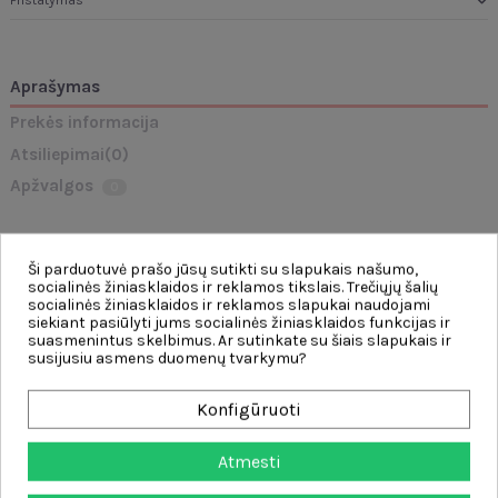
Pristatymas
Aprašymas
Prekės informacija
Atsiliepimai
(0)
Apžvalgos
0
„Medinis gyvūnų dėlionė“
– tai unikalus ugdomasis rinkinys, kuriame
sumaniai suderintas laisvas žaidimas ir mokymasis. Mažylių pagrindinė
Ši parduotuvė prašo jūsų sutikti su slapukais našumo,
užduotis – suderinti
didelius medinius blokelius
su atitinkamomis angomis
socialinės žiniasklaidos ir reklamos tikslais. Trečiųjų šalių
paruoštose lentelėse. Specialiai suprojektuotos išėmos kortelėse
socialinės žiniasklaidos ir reklamos slapukai naudojami
veiksmingai neleidžia detalėms pasislinkti
, todėl paveikslėlių sudėliojimas
siekiant pasiūlyti jums socialinės žiniasklaidos funkcijas ir
tampa lengvesnis ir nekelia nusivylimo, o kartu skatina tikslumo įgūdžių
suasmenintus skelbimus. Ar sutinkate su šiais slapukais ir
ugdymą.
susijusiu asmens duomenų tvarkymu?
Charakteristika:
Konfigūruoti
- žaislas skirtas vaikams nuo 12 mėnesių
- dėlionės yra įvairių formų ir spalvų, kad puikiai tilptų į paveikslėlius
- blokai pagaminti iš ekologiškos, FSC sertifikuotos medienos
Atmesti
- profiliuotos išėmos ant kortelių garantuoja sudėliotų elementų
stabilumą