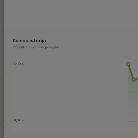
Kainos istorija
Paskutiniai kainos pokyčiai
92,19 €
91,06 €