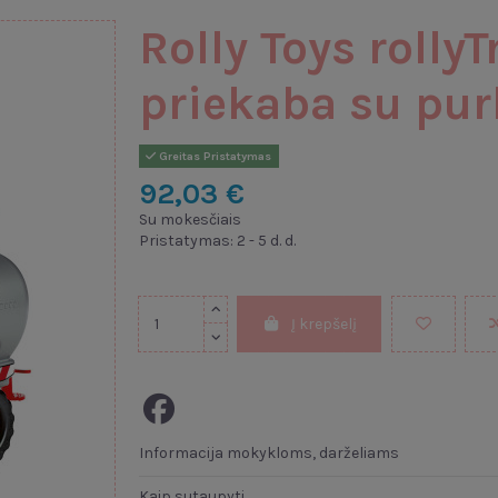
Rolly Toys rollyT
priekaba su pur
Greitas Pristatymas
92,03 €
Su mokesčiais
Pristatymas: 2 - 5 d. d.
Į krepšelį
Informacija mokykloms, darželiams
Kaip sutaupyti