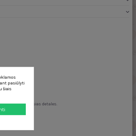
reklamos
ant pasiūlyti
lgos
 šiais
0
dėmesį į smulkiausias detales.
mti
us.