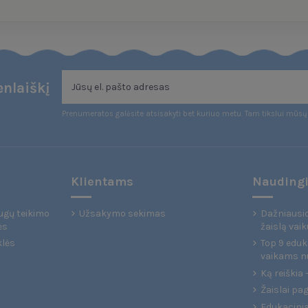
nlaiškį
Prenumeratos galėsite atsisakyti bet kuriuo metu. Tam tikslui mūsų 
Klientams
Naudingi
ugų teikimo
Užsakymo sekimas
Dažniausio
ės
žaislą vaik
klės
Top 9 eduka
vaikams n
Ką reiškia
Žaislai pa
Edukaciniai