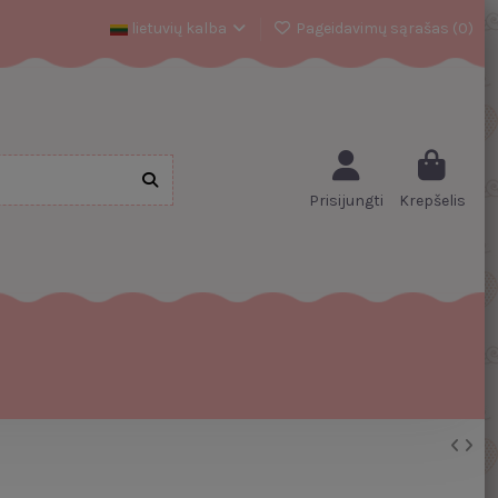
lietuvių kalba
Pageidavimų sąrašas (
0
)
Prisijungti
Krepšelis