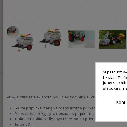
Ši parduotuvė
tikslais. Tre
Aprašy
jums socialin
slapukais ir
Puikus žaislas tiek sodininkui, tiek sodininkui! Puikus bet kurio 
Konfi
Galite pripildyti baką vandens ir tada purkštuvu bei rankiniu s
Priekabos priekyje yra specialus papildomas nuleidžiamas rata
Tinka bet kokiai Rolly Toys transporto priemonei.
Talpa 30l.