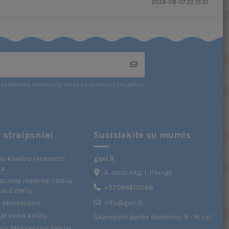
2026-08-07 22:13:21
kontaktinę informaciją rasite parduotuvės taisyklėse.
 straipsniai
Susisiekite su mumis
s klaidos renkantis
guri.lt
ui
A. Jucio skg. 1, Plungė
ciniai mediniai žaislai
+37066613068
uo 2 metų
info@guri.lt
 - Montessori
gal vaiko amžių
Skambinti darbo dienomis: 9 - 16 val.
 ir Montessori žaislai