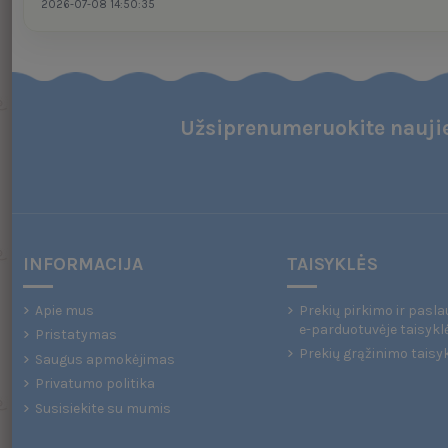
2026-07-08 14:50:35
Užsiprenumeruokite naujie
INFORMACIJA
TAISYKLĖS
Apie mus
Prekių pirkimo ir pasla
e-parduotuvėje taisykl
Pristatymas
Prekių grąžinimo taisy
Saugus apmokėjimas
Privatumo politika
Susisiekite su mumis