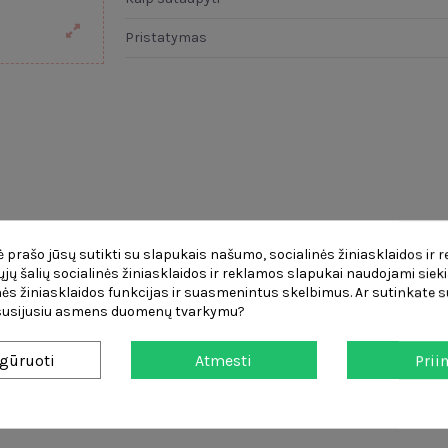
Pristatymas
 prašo jūsų sutikti su slapukais našumo, socialinės žiniasklaidos ir 
čiųjų šalių socialinės žiniasklaidos ir reklamos slapukai naudojami sieki
mas
Prekės informacija
Atsiliepimai
(0)
Apžva
ės žiniasklaidos funkcijas ir suasmenintus skelbimus. Ar sutinkate su
 susijusiu asmens duomenų tvarkymu?
Rolly Toys traktoriaus papildymas. Kruopščiai pagamintas, atkreipiant 
gūruoti
Atmesti
Prii
iurbliu palaistyti sodą ar įvažiavimą.
s, kuris neleidžia priekabai apvirsti, kai ji atkabinama nuo traktoria