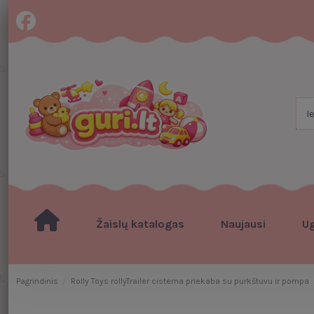
Žaislų katalogas
Naujausi
U
Pagrindinis
Rolly Toys rollyTrailer cisterna priekaba su purkštuvu ir pompa