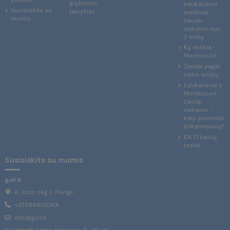
grąžinimo
edukaciniai
Susisiekite su
taisyklės
mediniai
mumis
žaislai
vaikams nuo
2 metų
Ką reiškia -
Montessori
Žaislai pagal
vaiko amžių
Edukaciniai ir
Montessori
žaislai
vaikams –
kaip pasirinkti
tinkamiausią?
EN 71 žaislų
testai
Susisiekite su mumis
guri.lt
A. Jucio skg. 1, Plungė
+37066613068
info@guri.lt