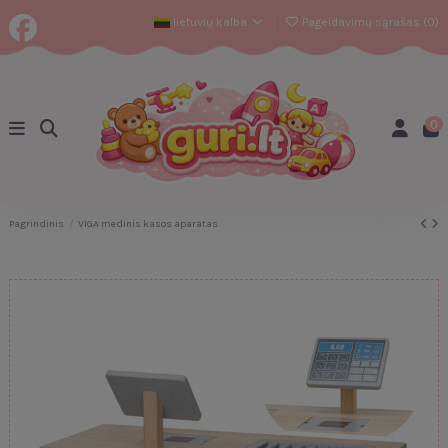
lietuvių kalba
Pageidavimų sąrašas (
0
)
0
Pagrindinis
VIGA medinis kasos aparatas