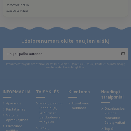
2026-07-07 13:36:40
2026-08-06 17:46:39
Užsiprenumeruokite naujienlaiškį
Prenumeratos galėsite atsisakyti bet kuriuo metu. Tam tikslui mūsų kontaktinę informaciją
rasite parduotuvės taisyklėse.
INFORMACIJA
TAISYKLĖS
Klientams
Naudingi
straipsniai
Apie mus
Prekių pirkimo
Užsakymo
ir paslaugų
sekimas
Dažniausios
Pristatymas
teikimo e-
klaidos
Saugus
parduotuvėje
renkantis
apmokėjimas
taisyklės
žaislą vaikui
Privatumo
Prekių
Top 9
politika