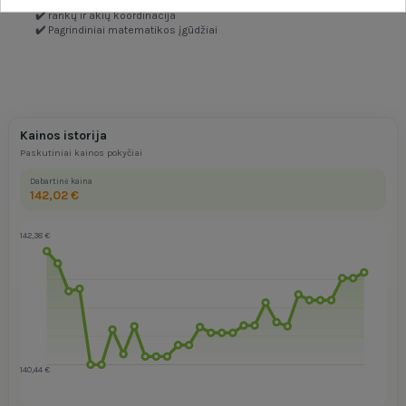
✔️
Socialiniai ir bendravimo įgūdžiai
✔️
rankų ir akių koordinacija
✔️
Pagrindiniai matematikos įgūdžiai
Kainos istorija
Paskutiniai kainos pokyčiai
Dabartinė kaina
142,02 €
142,38 €
140,44 €