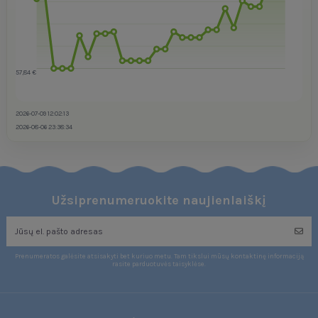
57,84 €
2026-07-09 12:02:13
2026-08-06 23:38:34
Užsiprenumeruokite naujienlaiškį
Prenumeratos galėsite atsisakyti bet kuriuo metu. Tam tikslui mūsų kontaktinę informaciją
rasite parduotuvės taisyklėse.