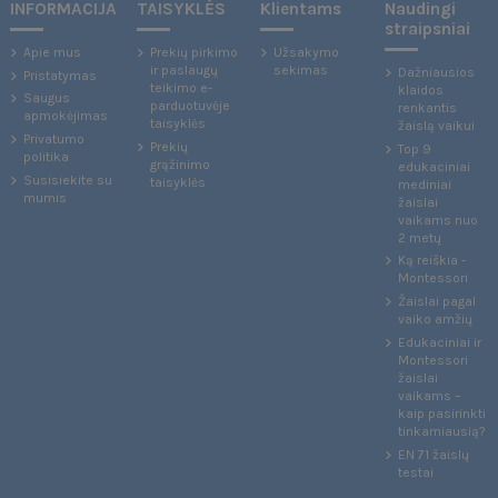
INFORMACIJA
TAISYKLĖS
Klientams
Naudingi
straipsniai
Apie mus
Prekių pirkimo
Užsakymo
ir paslaugų
sekimas
Dažniausios
Pristatymas
teikimo e-
klaidos
Saugus
parduotuvėje
renkantis
apmokėjimas
taisyklės
žaislą vaikui
Privatumo
Prekių
Top 9
politika
grąžinimo
edukaciniai
Susisiekite su
taisyklės
mediniai
mumis
žaislai
vaikams nuo
2 metų
Ką reiškia -
Montessori
Žaislai pagal
vaiko amžių
Edukaciniai ir
Montessori
žaislai
vaikams –
kaip pasirinkti
tinkamiausią?
EN 71 žaislų
testai