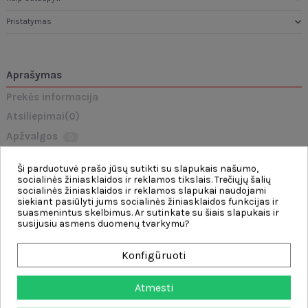
Pristatymas
Aprašymas
Prekės informacija
Atsiliepimai
(0)
Apžvalgos
0
Ši parduotuvė prašo jūsų sutikti su slapukais našumo,
„Farmer GoTrac“
pedalinis
traktorius
yra puiki dovana bet kuriam vaikui.
socialinės žiniasklaidos ir reklamos tikslais. Trečiųjų šalių
Traktorius turi
patentuotą vairavimo sistemą
, todėl jį lengva vairuoti net ir
socialinės žiniasklaidos ir reklamos slapukai naudojami
jauniausiems naudotojams.
siekiant pasiūlyti jums socialinės žiniasklaidos funkcijas ir
Ypatybės:
suasmenintus skelbimus. Ar sutinkate su šiais slapukais ir
susijusiu asmens duomenų tvarkymu?
-
patogi
sėdynė su
6 padėčių reguliavimu (priekinė-atgal
)
-
vairas
su
garso signalu
Konfigūruoti
-
Grandininė pavara ant vieno galinio rato
užtikrina komfortą ir
sklandumą važiuojant
- priekinė
vairo ašis
Atmesti
-
vilkimo kablys
, leidžiantis pritvirtinti ir kitus daiktus