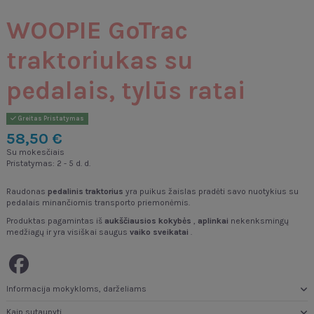
WOOPIE GoTrac
traktoriukas su
pedalais, tylūs ratai
Greitas Pristatymas
58,50 €
Su mokesčiais
Pristatymas: 2 - 5 d. d.
Raudonas
pedalinis traktorius
yra puikus žaislas pradėti savo nuotykius su
pedalais minančiomis transporto priemonėmis.
Produktas pagamintas iš
aukščiausios kokybės
,
aplinkai
nekenksmingų
medžiagų ir yra visiškai saugus
vaiko sveikatai
.
Informacija mokykloms, darželiams
Kaip sutaupyti