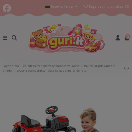
lietuvių kalba
Pageidavimų sąrašas (
0
)
0
Pagrindinis
Žaislinės transporto priemonės vaikams
Traktoriai, priekabos ir
priedai
WOOPIE GoTrac traktoriukas su pedalais, tylūs ratai