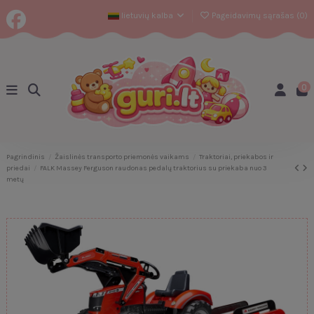
lietuvių kalba
Pageidavimų sąrašas (
0
)
0
Pagrindinis
Žaislinės transporto priemonės vaikams
Traktoriai, priekabos ir
priedai
FALK Massey Ferguson raudonas pedalų traktorius su priekaba nuo 3
metų