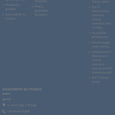
taisyklės
žaislą vaikui
Privatumo
Prekių
Top 9
politika
grąžinimo
edukaciniai
Susisiekite su
taisyklės
mediniai
mumis
žaislai
vaikams nuo
2 metų
Ką reiškia -
Montessori
Žaislai pagal
vaiko amžių
Edukaciniai ir
Montessori
žaislai
vaikams –
kaip pasirinkti
tinkamiausią?
EN 71 žaislų
testai
Susisiekite su mumis
guri.lt
A. Jucio skg. 1, Plungė
+37066613068