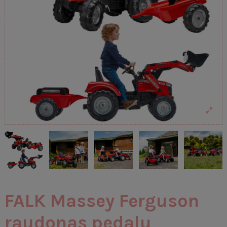
FALK Massey Ferguson
raudonas pedalų