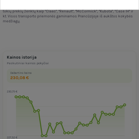
"Falk"
yra pirmaujanti Europoje aukštos kokybės transporto priemonių su
pedalais gamintoja. Bendrovės pasiūloje, be kita ko, yra traktoriai, licencijuoti
tokių prekių ženklų kaip "Claas", "Renault", "McCormick", "Kubota", "Case IH" ir
kt. Visos transporto priemonės gaminamos Prancūzijoje iš aukštos kokybės
medžiagų.
Kainos istorija
Paskutiniai kainos pokyčiai
Dabartinė kaina
230,08 €
230,75 €
227,52 €