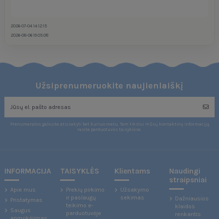
2026-07-04 14:12:15
2026-08-06 19:05:08
Užsiprenumeruokite naujienlaiškį
Prenumeratos galėsite atsisakyti bet kuriuo metu. Tam tikslui mūsų kontaktinę informaciją
rasite parduotuvės taisyklėse.
INFORMACIJA
TAISYKLĖS
Klientams
Naudingi
straipsniai
Apie mus
Prekių pirkimo
Užsakymo
ir paslaugų
sekimas
Dažniausios
Pristatymas
teikimo e-
klaidos
Saugus
parduotuvėje
renkantis
apmokėjimas