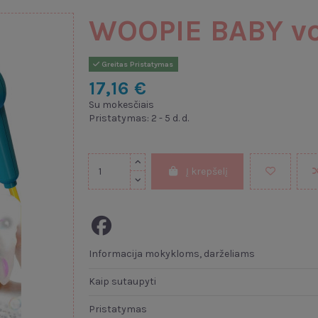
WOOPIE BABY von
Greitas Pristatymas
17,16 €
Su mokesčiais
Pristatymas: 2 - 5 d. d.
Į krepšelį
Informacija mokykloms, darželiams
Kaip sutaupyti
Pristatymas