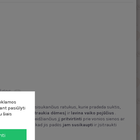
lgos
0
reklamos
 kurie aktyvuoja besisukančius ratukus, kurie pradeda suktis,
ant pasiūlyti
 funkciją
, kuri
patraukia dėmesį
ir
lavina vaiko pojūčius
.
 šiais
 turi
siurbtukus
, leidžiančius jį
pritvirtinti
prie vonios sienos ar
aulį
. Svarbiausia, kad jis padės
jam
susikaupti
ir įsitraukti
mti