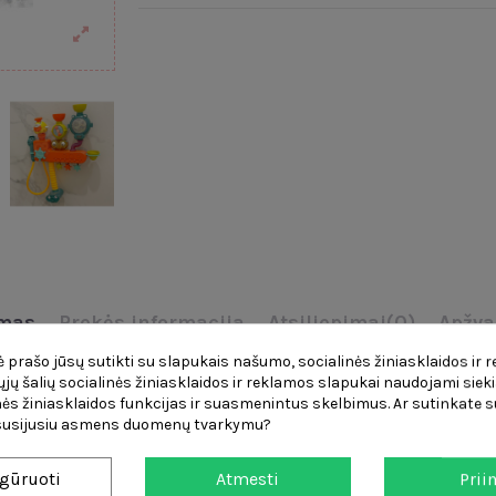
mas
Prekės informacija
Atsiliepimai
(0)
Apžva
 prašo jūsų sutikti su slapukais našumo, socialinės žiniasklaidos ir 
 akimirkų. Vaikai naudoja puodelius, kad piltų vandenį į piltuvėlius,
čiųjų šalių socialinės žiniasklaidos ir reklamos slapukai naudojami sieki
rią vaikas gali aktyvuoti paspausdamas antį. Puodelis turi
perpildymo
ės žiniasklaidos funkcijas ir suasmenintus skelbimus. Ar sutinkate su
apatinę žaislo žarnelę į vonią. Papildomas privalumas yra tai, kad jis
 susijusiu asmens duomenų tvarkymu?
ėmis, bet ir
lavins vaiko vaizduotę
bei
supratimą apie jį supantį pas
gūruoti
Atmesti
Prii