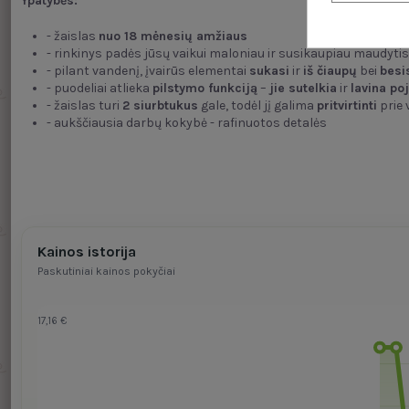
Ypatybės:
- žaislas
nuo 18 mėnesių amžiaus
- rinkinys padės jūsų vaikui maloniau ir susikaupiau maudytis
- pilant vandenį, įvairūs elementai
sukasi
ir
iš čiaupų
bei
besi
- puodeliai atlieka
pilstymo funkciją
–
jie sutelkia
ir
lavina po
- žaislas turi
2 siurbtukus
gale, todėl jį galima
pritvirtinti
prie 
- aukščiausia darbų kokybė - rafinuotos detalės
Kainos istorija
Paskutiniai kainos pokyčiai
17,16 €