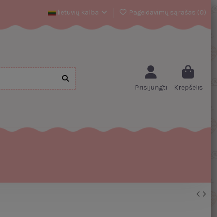
lietuvių kalba
Pageidavimų sąrašas (
0
)
Prisijungti
Krepšelis