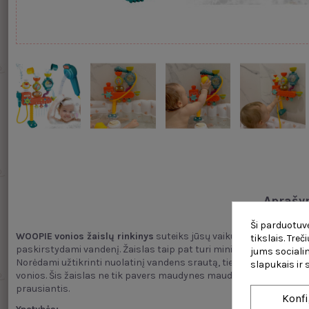
Aprašy
Ši parduotuvė
WOOPIE
vonios žaislų rinkinys
suteiks jūsų vaikui smagių maudynių
tikslais. Tre
paskirstydami vandenį. Žaislas taip pat turi mini dušo galvutę, ku
jums socialin
Norėdami užtikrinti nuolatinį vandens srautą, tiesiog panardinkite 
slapukais ir
vonios. Šis žaislas ne tik pavers maudynes maudynėmis malonesn
prausiantis.
Konfi