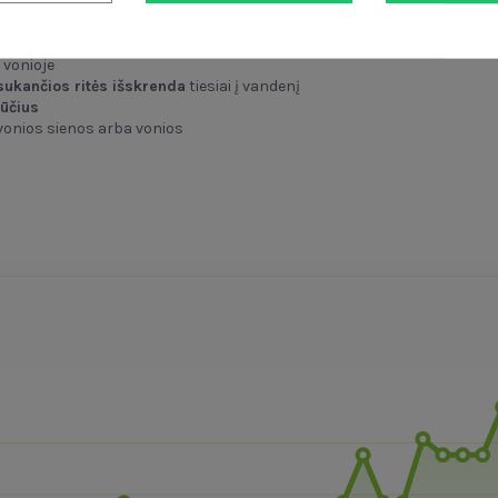
 vonioje
sukančios ritės išskrenda
tiesiai į vandenį
jūčius
vonios sienos arba vonios