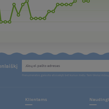
nlaiškį
Prenumeratos galėsite atsisakyti bet kuriuo metu. Tam tikslui mūsų 
Klientams
Naudingi