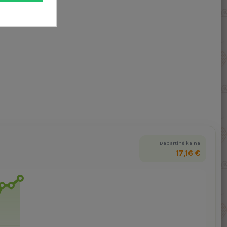
Dabartinė kaina
17,16 €