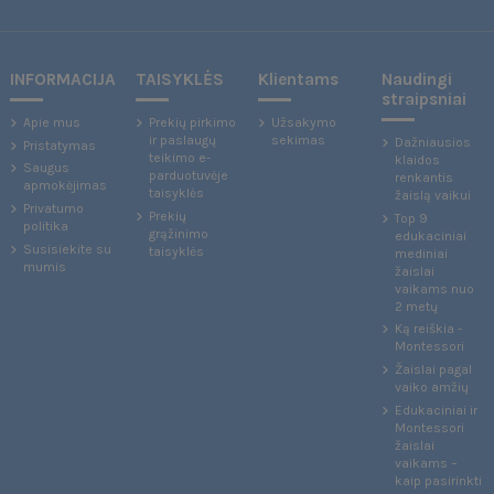
INFORMACIJA
TAISYKLĖS
Klientams
Naudingi
straipsniai
Apie mus
Prekių pirkimo
Užsakymo
ir paslaugų
sekimas
Dažniausios
Pristatymas
teikimo e-
klaidos
Saugus
parduotuvėje
renkantis
apmokėjimas
taisyklės
žaislą vaikui
Privatumo
Prekių
Top 9
politika
grąžinimo
edukaciniai
Susisiekite su
taisyklės
mediniai
mumis
žaislai
vaikams nuo
2 metų
Ką reiškia -
Montessori
Žaislai pagal
vaiko amžių
Edukaciniai ir
Montessori
žaislai
vaikams –
kaip pasirinkti