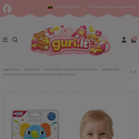
lietuvių kalba
Pageidavimų sąrašas (
0
)
0
Pagrindinis
Mažyliams
Kramtukai ir barškučiai kūdikiams
WOOPIE BABY
barškutis "Drambliukas" sensorinis, interaktyvus