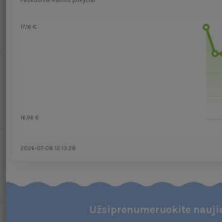
Paskutiniai kainos pokyčiai
17,16 €
16,96 €
2026-07-08 12:13:28
Užsiprenumeruokite naujie