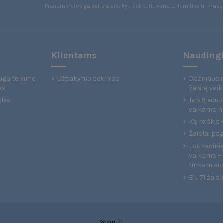
Prenumeratos galėsite atsisakyti bet kuriuo metu. Tam tikslui mūsų 
Klientams
Naudingi
ugų teikimo
Užsakymo sekimas
Dažniausio
ės
žaislą vaik
klės
Top 9 eduka
vaikams n
Ką reiškia
Žaislai pa
Edukaciniai
vaikams – 
tinkamiau
EN 71 žaisl
@guri.lt