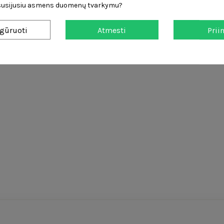
 susijusiu asmens duomenų tvarkymu?
gūruoti
Atmesti
Prii