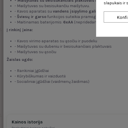
- Maišytuvas su besisukančiais plaktuvais
ir dubeniu.
slapukais ir
- Maišytuvas su besisukančiu maišytuvu.
- Kavos aparatas su
vandens įsipylimo galimybe
.
-
Šviesų ir garso
funkcijos suteikia pramogoms įvairovės.
Konfi
- Maitinamas baterijomis:
6xAA
(nepridedamos)
Į rinkinį įeina:
- Kavos virimo aparatas su ąsočiu ir puodeliu
- Maišytuvas su dubeniu ir besisukančiais plaktuvais
- Maišytuvas su ąsočiu
Žaislas ugdo:
- Rankiniai įgūdžiai
- Kūrybiškumas ir vaizduotė
- Socialiniai įgūdžiai (vaidmenų žaidimas)
Kainos istorija