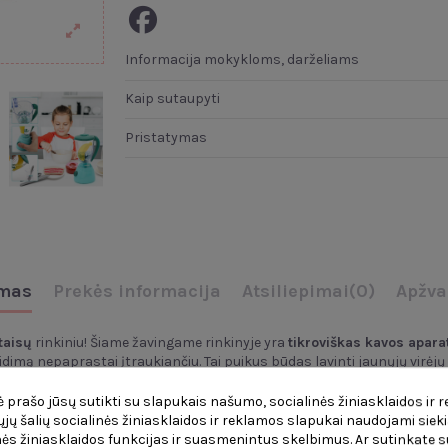
Informacija mokykloms, darželiams
Kaip sutaupyti
Pristatymas
mas
Prekės informacija
Atsiliepimai
(0)
Apžva
taisų
rinkiniu! Šiame žavingame rinkinyje yra
tikroviškas kavos aparat
idimą nepaprastai įtraukiančiu. Tai puikus būdas lavinti jaunųjų virėjų
 prašo jūsų sutikti su slapukais našumo, socialinės žiniasklaidos ir 
čiųjų šalių socialinės žiniasklaidos ir reklamos slapukai naudojami sieki
ės žiniasklaidos funkcijas ir suasmenintus skelbimus. Ar sutinkate su