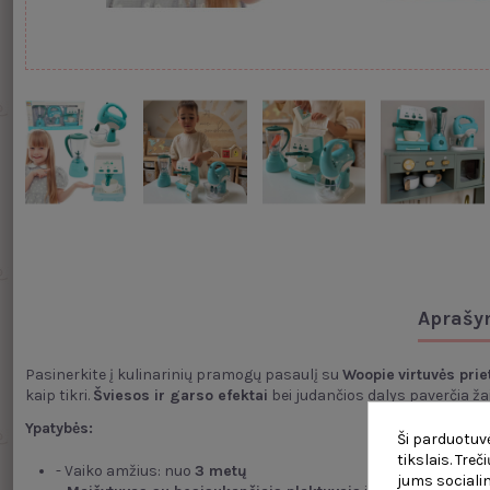
Aprašy
Pasinerkite į kulinarinių pramogų pasaulį su
Woopie
virtuvės prie
kaip tikri.
Šviesos ir garso efektai
bei judančios dalys paverčia ža
Ypatybės:
Ši parduotuvė
tikslais. Tre
- Vaiko amžius: nuo
3 metų
jums socialin