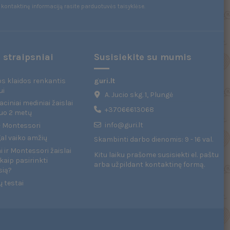
kontaktinę informaciją rasite parduotuvės taisyklėse.
 straipsniai
Susisiekite su mumis
s klaidos renkantis
guri.lt
ui
A. Jucio skg. 1, Plungė
ciniai mediniai žaislai
+37066613068
uo 2 metų
info@guri.lt
 - Montessori
gal vaiko amžių
Skambinti darbo dienomis: 9 - 16 val.
 ir Montessori žaislai
Kitu laiku prašome susisiekti el. paštu
kaip pasirinkti
arba užpildant
kontaktinę formą
.
sią?
ų testai