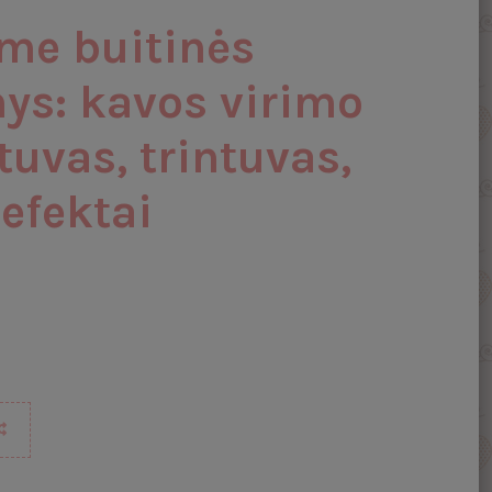
me buitinės
nys: kavos virimo
uvas, trintuvas,
 efektai