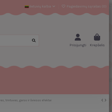
lietuvių kalba
Pageidavimų sąrašas (
0
)
Prisijungti
Krepšelis
, trintuvas, garso ir šviesos efektai