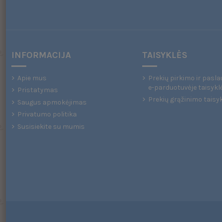
INFORMACIJA
TAISYKLĖS
Apie mus
Prekių pirkimo ir pasla
e-parduotuvėje taisykl
Pristatymas
Prekių grąžinimo taisy
Saugus apmokėjimas
Privatumo politika
Susisiekite su mumis