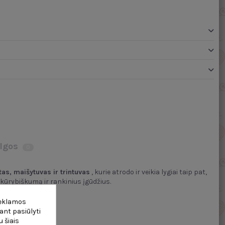
lgos
0
as, maišytuvas ir trintuvas
, kurie atrodo ir veikia lygiai taip pat,
 kūrybiškumą ir rankinius įgūdžius.
reklamos
ant pasiūlyti
 šiais