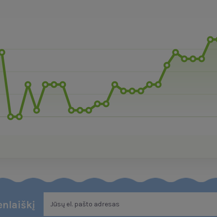
nlaiškį