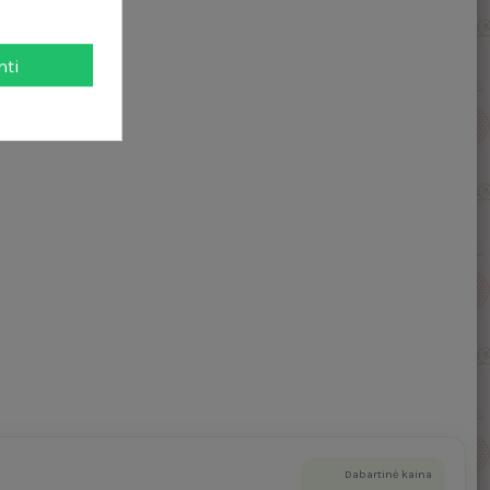
mti
Dabartinė kaina