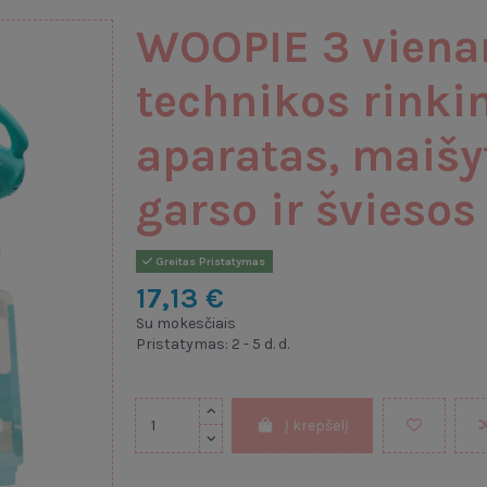
WOOPIE 3 viena
technikos rinki
aparatas, maišyt
garso ir šviesos
Greitas Pristatymas
17,13 €
Su mokesčiais
Pristatymas: 2 - 5 d. d.
Į krepšelį