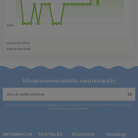
2,69 €
2026-07-09 13:10:37
2026-08-06 18:59:58
Užsiprenumeruokite naujienlaiškį
Prenumeratos galėsite atsisakyti bet kuriuo metu. Tam tikslui mūsų kontaktinę informaciją
rasite parduotuvės taisyklėse.
INFORMACIJA
TAISYKLĖS
Klientams
Naudingi