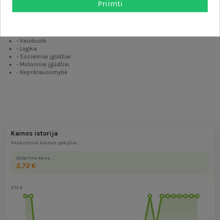
Priimti
- 2 pakabos
- 2 skalbimo miltelių pakuotės
Žaislas ugdo:
- Vaizduotė
- Logika
- Socialiniai įgūdžiai
- Motoriniai įgūdžiai
- Nepriklausomybė
Kainos istorija
Paskutiniai kainos pokyčiai
Dabartinė kaina
2,72 €
2,72 €