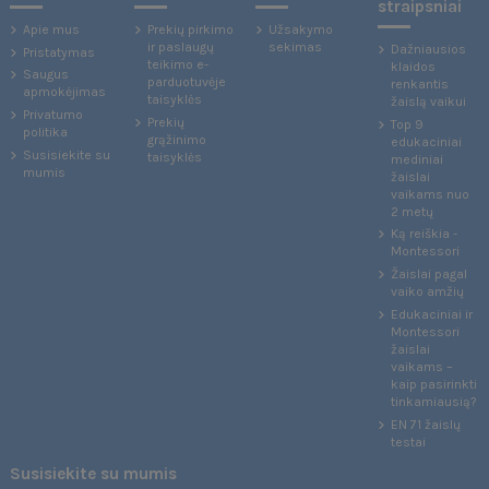
straipsniai
Apie mus
Prekių pirkimo
Užsakymo
ir paslaugų
sekimas
Dažniausios
Pristatymas
teikimo e-
klaidos
Saugus
parduotuvėje
renkantis
apmokėjimas
taisyklės
žaislą vaikui
Privatumo
Prekių
Top 9
politika
grąžinimo
edukaciniai
Susisiekite su
taisyklės
mediniai
mumis
žaislai
vaikams nuo
2 metų
Ką reiškia -
Montessori
Žaislai pagal
vaiko amžių
Edukaciniai ir
Montessori
žaislai
vaikams –
kaip pasirinkti
tinkamiausią?
EN 71 žaislų
testai
Susisiekite su mumis