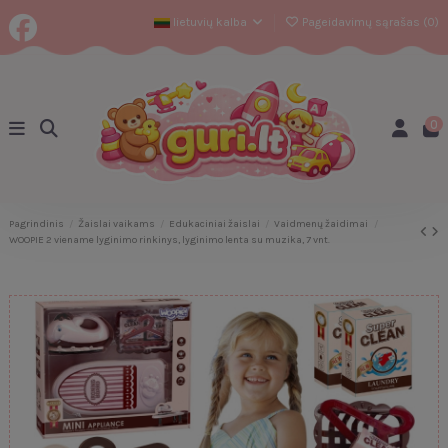
lietuvių kalba
Pageidavimų sąrašas (
0
)
0
Pagrindinis
Žaislai vaikams
Edukaciniai žaislai
Vaidmenų žaidimai
WOOPIE 2 viename lyginimo rinkinys, lyginimo lenta su muzika, 7 vnt.