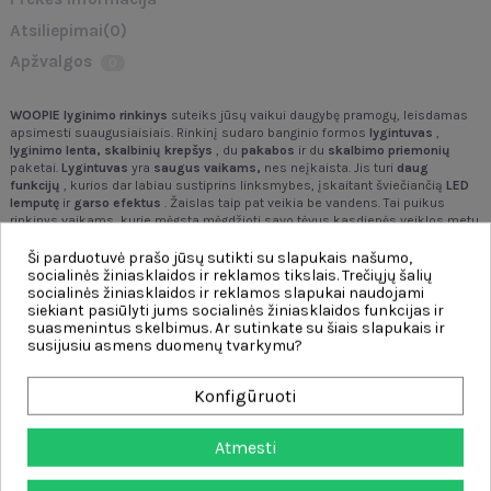
Atsiliepimai
(0)
Apžvalgos
0
WOOPIE
lyginimo rinkinys
suteiks jūsų vaikui daugybę pramogų, leisdamas
apsimesti suaugusiaisiais. Rinkinį sudaro banginio formos
lygintuvas
,
lyginimo lenta, skalbinių krepšys
, du
pakabos
ir du
skalbimo priemonių
paketai.
Lygintuvas
yra
saugus vaikams,
nes neįkaista. Jis turi
daug
funkcijų
, kurios dar labiau sustiprins linksmybes, įskaitant šviečiančią
LED
lemputę
ir
garso
efektus
. Žaislas taip pat veikia be vandens. Tai puikus
rinkinys vaikams, kurie mėgsta mėgdžioti savo tėvus kasdienės veiklos metu.
Ypatybės:
Ši parduotuvė prašo jūsų sutikti su slapukais našumo,
socialinės žiniasklaidos ir reklamos tikslais. Trečiųjų šalių
- Vaikams nuo
3 metų
amžiaus
socialinės žiniasklaidos ir reklamos slapukai naudojami
- Pagaminta iš aukštos kokybės medžiagų
siekiant pasiūlyti jums socialinės žiniasklaidos funkcijas ir
- Apšvietimo efektai
suasmenintus skelbimus. Ar sutinkate su šiais slapukais ir
- Garso efektai
susijusiu asmens duomenų tvarkymu?
- Puikus rinkinys vaidmenų žaidimams
- Lygintuvas saugus vaikams – jis neįkaista
- Stabili lyginimo lenta
Konfigūruoti
Į rinkinį įeina:
Atmesti
- Geležis
- Lyginimo lenta
- Skalbinių krepšys