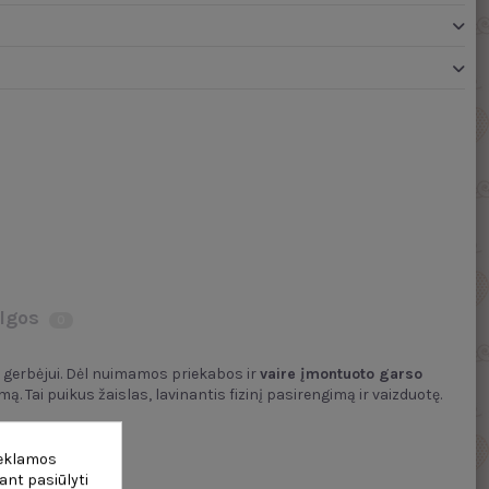
lgos
0
gerbėjui. Dėl nuimamos priekabos ir
vaire įmontuoto garso
 Tai puikus žaislas, lavinantis fizinį pasirengimą ir vaizduotę.
reklamos
ant pasiūlyti