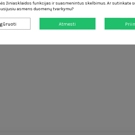
ės žiniasklaidos funkcijas ir suasmenintus skelbimus. Ar sutinkate su
 susijusiu asmens duomenų tvarkymu?
gūruoti
Atmesti
Prii