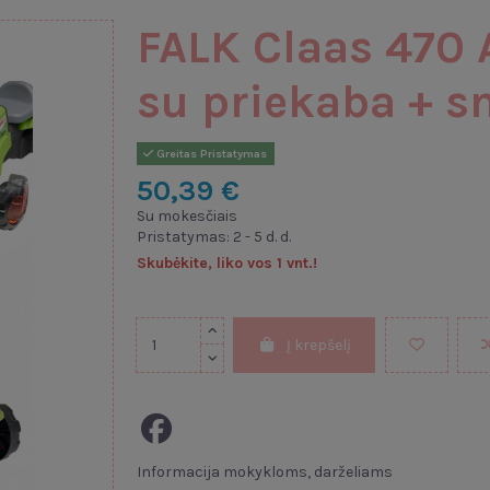
FALK Claas 470 
su priekaba + s
Greitas Pristatymas
50,39 €
Su mokesčiais
Pristatymas: 2 - 5 d. d.
Skubėkite, liko vos 1 vnt.!
Į krepšelį
Informacija mokykloms, darželiams