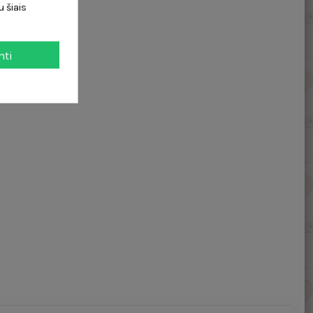
 šiais
mti