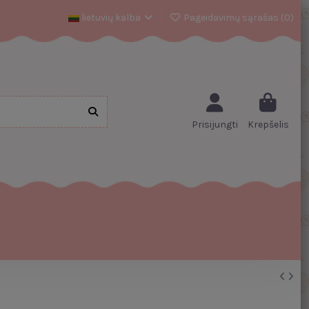
lietuvių kalba
Pageidavimų sąrašas (
0
)
Prisijungti
Krepšelis