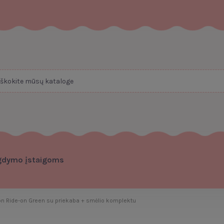
gdymo įstaigoms
on Ride-on Green su priekaba + smėlio komplektu