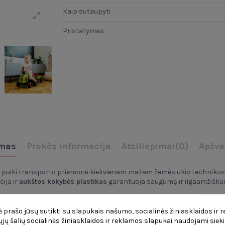
Kaip sutaupyti
Pristatymas
mas
Prekės informacija
Atsiliepimai
(0)
Apžva
a puiki transporto priemonė kiekvienam mažam žemės ūkio technikos 
ija ir
aukštos kokybės plastikas
garantuoja saugumą ir ilgaamžiškumą.
 prašo jūsų sutikti su slapukais našumo, socialinės žiniasklaidos ir 
čiųjų šalių socialinės žiniasklaidos ir reklamos slapukai naudojami sieki