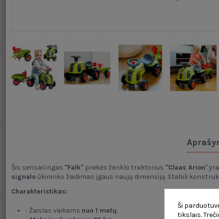
Aprašy
Šis sensacingas
"Falk"
prekės ženklo traktorius
"Claas Arion
" yr
signalo
ūkininko žaidimas įgaus naują dimensiją. Stabili konstrukc
Charakteristikas:
Ši parduotuvė
- Žaislas vaikams
nuo 1 metų
.
tikslais. Tre