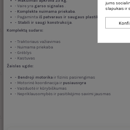
- Maksimali apkrova 25 kg
.
jums socialin
- Vaire yra
garso signalas
.
slapukais ir
-
Komplekte nuimama priekaba
.
- Pagaminta
iš patvaraus ir saugaus plastiko
.
- Stabili ir saugi konstrukcija
.
Konfi
Komplektą sudaro:
- Traktoriaus važiavimas
- Nuimama priekaba
- Grėblys
- Kastuvas
Žaislas ugdo:
- Bendroji motorika
ir fizinis pasirengimas
- Motorinė koordinacija ir
pusiausvyra
- Vaizduotė ir kūrybiškumas
- Nepriklausomybės ir pasitikėjimo savimi jausmas