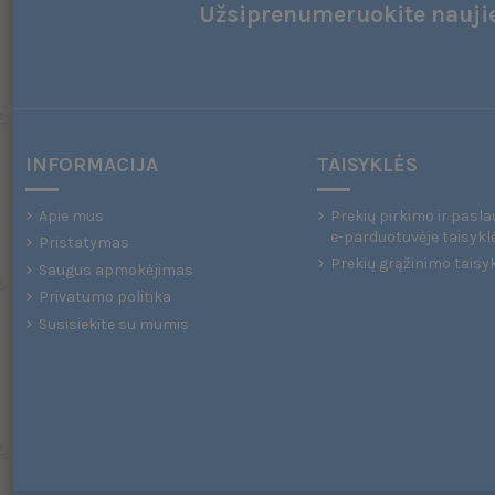
Užsiprenumeruokite naujie
INFORMACIJA
TAISYKLĖS
Apie mus
Prekių pirkimo ir pasla
e-parduotuvėje taisykl
Pristatymas
Prekių grąžinimo taisy
Saugus apmokėjimas
Privatumo politika
Susisiekite su mumis