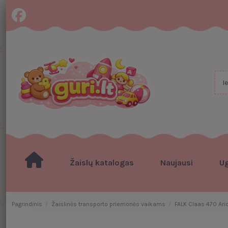
Žaislų katalogas
Naujausi
U
Pagrindinis
Žaislinės transporto priemonės vaikams
FALK Claas 470 Ari