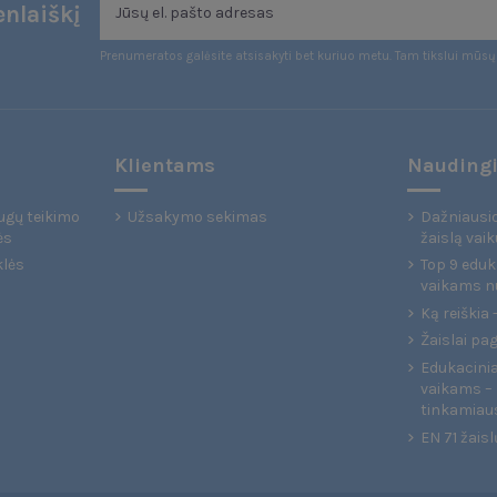
nlaiškį
Prenumeratos galėsite atsisakyti bet kuriuo metu. Tam tikslui mūsų 
Klientams
Naudingi
ugų teikimo
Užsakymo sekimas
Dažniausio
ės
žaislą vaik
klės
Top 9 eduka
vaikams n
Ką reiškia
Žaislai pa
Edukaciniai
vaikams – 
tinkamiau
EN 71 žaisl