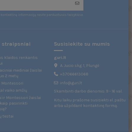
kontaktinę informaciją rasite parduotuvės taisyklėse.
 straipsniai
Susisiekite su mumis
s klaidos renkantis
guri.lt
ui
A. Jucio skg. 1, Plungė
ciniai mediniai žaislai
+37066613068
uo 2 metų
info@guri.lt
 - Montessori
gal vaiko amžių
Skambinti darbo dienomis: 9 - 16 val.
 ir Montessori žaislai
Kitu laiku prašome susisiekti el. paštu
kaip pasirinkti
arba užpildant
kontaktinę formą
.
sią?
ų testai