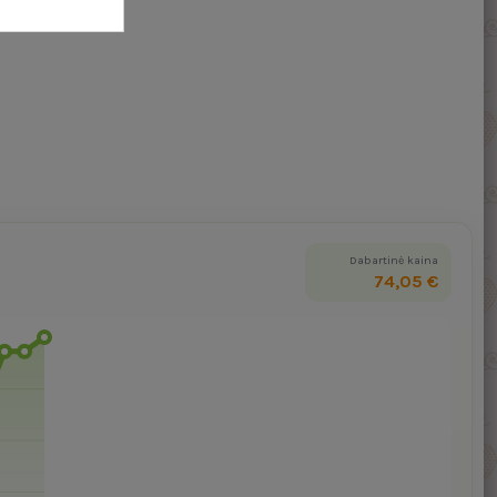
Dabartinė kaina
74,05 €