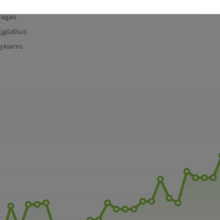
 ragas
 įgūdžius
tykiams