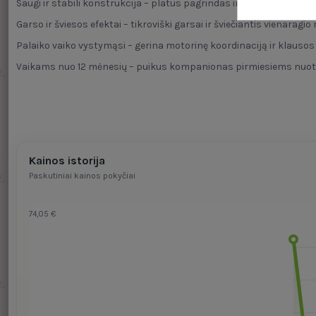
Saugi ir stabili konstrukcija – platus pagrindas ir dideli ratai
Garso ir šviesos efektai – tikroviški garsai ir šviečiantis vienaragio
Palaiko vaiko vystymąsi – gerina motorinę koordinaciją ir klausos
Vaikams nuo 12 mėnesių – puikus kompanionas pirmiesiems nuo
Kainos istorija
Paskutiniai kainos pokyčiai
74,05 €