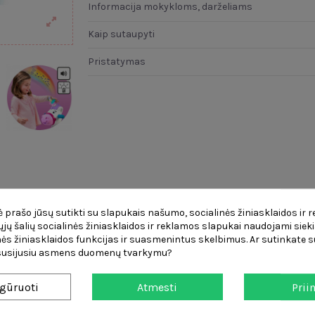
Informacija mokykloms, darželiams
Kaip sutaupyti
Pristatymas
mas
Prekės informacija
Atsiliepimai
(0)
Apžva
 prašo jūsų sutikti su slapukais našumo, socialinės žiniasklaidos ir 
čiųjų šalių socialinės žiniasklaidos ir reklamos slapukai naudojami sieki
ės žiniasklaidos funkcijas ir suasmenintus skelbimus. Ar sutinkate su
ą vienaragį, kuris auga kartu su jūsų vaiku! Tai supynės ir paspirtu
 susijusiu asmens duomenų tvarkymu?
idimo akimirką džiaugsminga. Šis žaislas padeda jūsų mažyliui lavinti p
gūruoti
Atmesti
Prii
uojamąjį žaislą