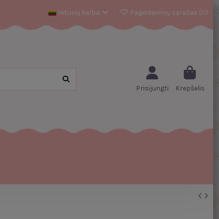
lietuvių kalba
Pageidavimų sąrašas (
0
)
Prisijungti
Krepšelis