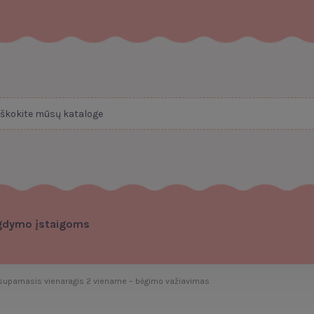
gdymo įstaigoms
 supamasis vienaragis 2 viename – bėgimo važiavimas