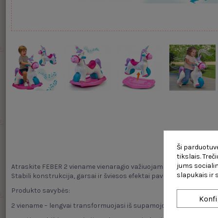
Aprašy
Ši parduotuvė
tikslais. Tre
jums socialin
Atraskite FEBER 2 viename vienaragio važiuojamąjį žaislą – žaving
slapukais ir
Stabili konstrukcija, garsai ir šviesos efektai pavers kiekvieną ža
Produkto savybės:
Konfi
2 viename – lengvai transformuojasi iš supamojo vienaragio į važi