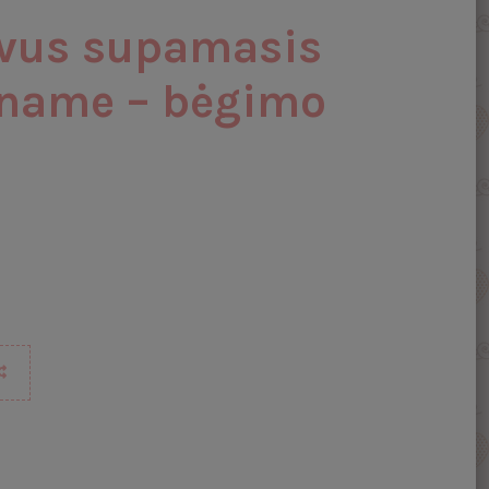
yvus supamasis
ename – bėgimo