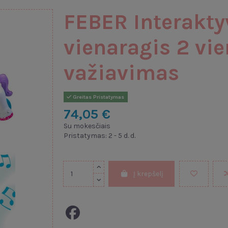
FEBER Interakt
vienaragis 2 vi
važiavimas
Greitas Pristatymas
74,05 €
Su mokesčiais
Pristatymas: 2 - 5 d. d.
Į krepšelį