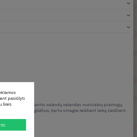
lgos
0
reklamos
ant pasiūlyti
 šiais
kas viename, suteiksiantis valandų valandas nuostabių pramogų.
sichomotorinius įgūdžius, kartu smagiai leidžiant laiką žaidžiant.
mti