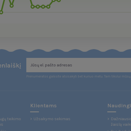
nlaiškį
Prenumeratos galėsite atsisakyti bet kuriuo metu. Tam tikslui mūsų 
Klientams
Naudingi
ugų teikimo
Užsakymo sekimas
Dažniausio
ės
žaislą vaik