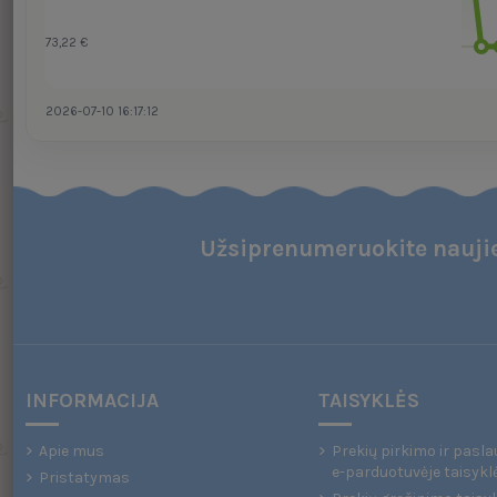
73,22 €
2026-07-10 16:17:12
Užsiprenumeruokite naujie
INFORMACIJA
TAISYKLĖS
Apie mus
Prekių pirkimo ir pasla
e-parduotuvėje taisykl
Pristatymas