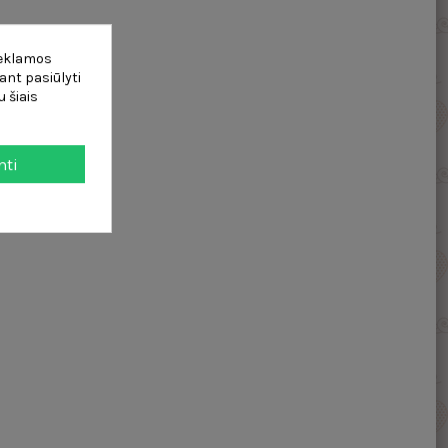
reklamos
ant pasiūlyti
 šiais
mti