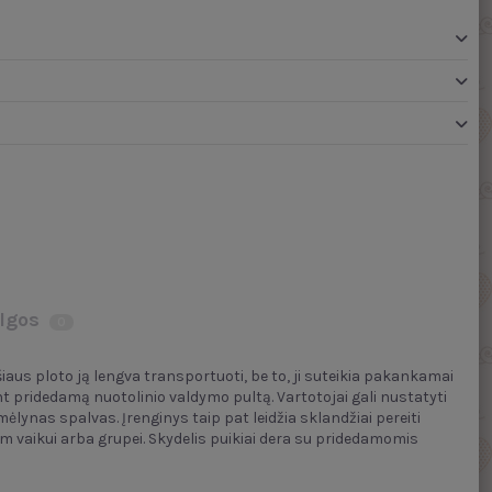
lgos
0
šiaus ploto ją lengva transportuoti, be to, ji suteikia pakankamai
nt pridedamą nuotolinio valdymo pultą. Vartotojai gali nustatyti
lynas spalvas. Įrenginys taip pat leidžia sklandžiai pereiti
nam vaikui arba grupei. Skydelis puikiai dera su pridedamomis