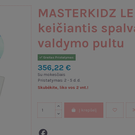
MASTERKIDZ LED
keičiantis spalv
valdymo pultu
Greitas Pristatymas
356,22 €
Su mokesčiais
Pristatymas: 2 - 5 d. d.
Skubėkite, liko vos 2 vnt.!
Į krepšelį