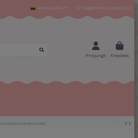
lietuvių kalba
Pageidavimų sąrašas (
0
)
Prisijungti
Krepšelis
u nuotolinio valdymo pultu