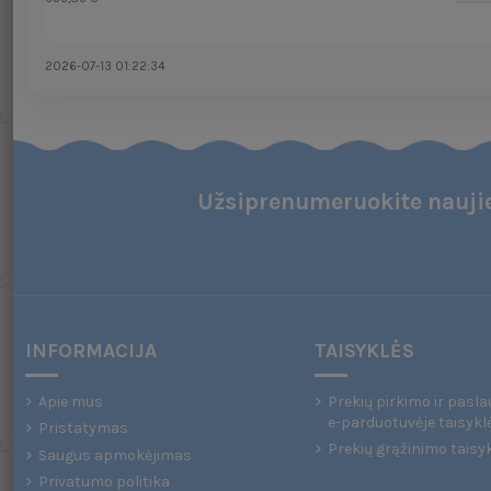
2026-07-13 01:22:34
Užsiprenumeruokite naujie
INFORMACIJA
TAISYKLĖS
Apie mus
Prekių pirkimo ir pasla
e-parduotuvėje taisykl
Pristatymas
Prekių grąžinimo taisy
Saugus apmokėjimas
Privatumo politika