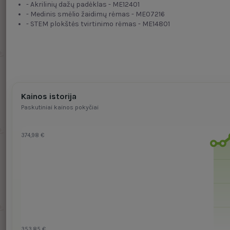
- Akrilinių dažų padėklas - ME12401
- Medinis smėlio žaidimų rėmas - ME07216
- STEM plokštės tvirtinimo rėmas - ME14801
Kainos istorija
Paskutiniai kainos pokyčiai
374,98 €
353,85 €