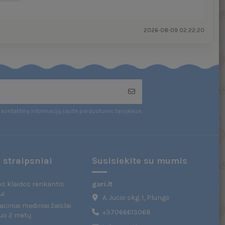
2026-08-09 02:22:20
kontaktinę informaciją rasite parduotuvės taisyklėse.
 straipsniai
Susisiekite su mumis
s klaidos renkantis
guri.lt
ui
A. Jucio skg. 1, Plungė
ciniai mediniai žaislai
+37066613068
uo 2 metų