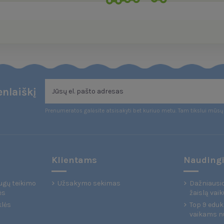
nlaiškį
Prenumeratos galėsite atsisakyti bet kuriuo metu. Tam tikslui mūsų 
Klientams
Naudingi
ugų teikimo
Užsakymo sekimas
Dažniausio
ės
žaislą vaik
klės
Top 9 eduka
vaikams n