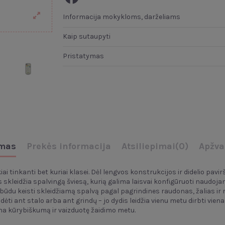
Informacija mokykloms, darželiams
Kaip sutaupyti
Pristatymas
mas
Prekės informacija
Atsiliepimai
(0)
Apžva
i tinkanti bet kuriai klasei. Dėl lengvos konstrukcijos ir didelio pavir
skleidžia spalvingą šviesą, kurią galima laisvai konfigūruoti naudoja
būdu keisti skleidžiamą spalvą pagal pagrindines raudonas, žalias ir mė
adėti ant stalo arba ant grindų – jo dydis leidžia vienu metu dirbti vie
a kūrybiškumą ir vaizduotę žaidimo metu.