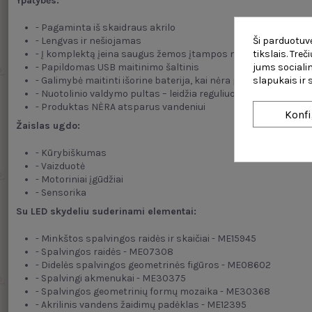
Ypatybės:
- Pagaminta iš skaidraus akrilo
Ši parduotuvė
- Lengvas ir nešiojamas
tikslais. Tre
- Į komplektą įeina saugus žemos įtampos maitinimo šaltinis
jums socialin
- Papildomas USB maitinimo šaltinis
slapukais ir
- Galimybė maitinti išorine baterija, kai nėra prieigos prie lizdo
- Nuotolinio valdymo pultas – leidžia reguliuoti ryškumo lygį, 
- Produktas NĖRA atsparus vandeniui
Konfi
Žaislas ugdo:
- Kūrybiškumas
- Vaizduotė
- Motoriniai įgūdžiai
- Sensorika
Su LED skydeliu suderinami elementai:
- Minkštos spalvingos raidės ir skaičiai - ME15945
- Spalvingos raidės - ME07308
- Didelės spalvingos geometrinės figūros - ME08602
- Spalvingi akmenukai - ME30375
- Spalvingos geometrinių formų mozaika - ME30368
- Akrilinis vandens žaidimų padėklas - ME12395