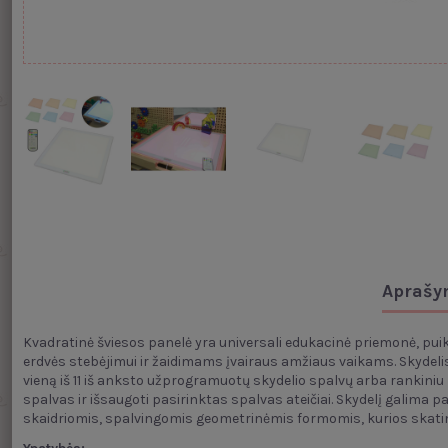
Aprašy
Kvadratinė šviesos panelė yra universali edukacinė priemonė, puikia
erdvės stebėjimui ir žaidimams įvairaus amžiaus vaikams. Skydelis 
vieną iš 11 iš anksto užprogramuotų skydelio spalvų arba rankiniu 
spalvas ir išsaugoti pasirinktas spalvas ateičiai. Skydelį galima p
skaidriomis, spalvingomis geometrinėmis formomis, kurios skatin