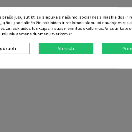
 prašo jūsų sutikti su slapukais našumo, socialinės žiniasklaidos ir 
čiųjų šalių socialinės žiniasklaidos ir reklamos slapukai naudojami sieki
ės žiniasklaidos funkcijas ir suasmenintus skelbimus. Ar sutinkate su
 susijusiu asmens duomenų tvarkymu?
spalvą ir apšvietimo efektą
gūruoti
Atmesti
Prii