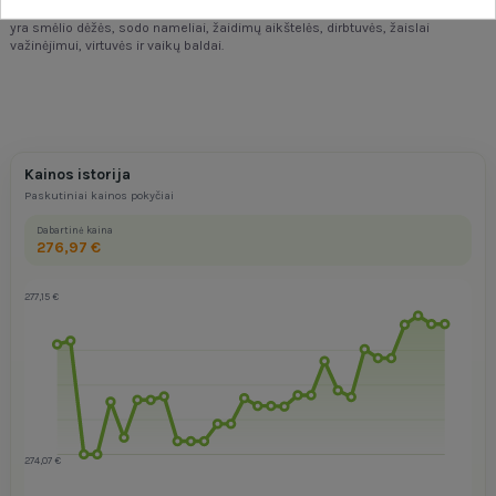
Step2 jau dešimtmečius gamina geriausius žaislus
JAV
! Mūsų asortimente
yra smėlio dėžės, sodo nameliai, žaidimų aikštelės, dirbtuvės, žaislai
važinėjimui, virtuvės ir vaikų baldai.
Kainos istorija
Paskutiniai kainos pokyčiai
Dabartinė kaina
276,97 €
277,15 €
274,07 €