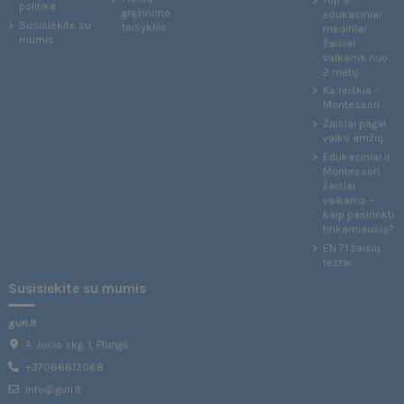
politika
grąžinimo
edukaciniai
Susisiekite su
taisyklės
mediniai
mumis
žaislai
vaikams nuo
2 metų
Ką reiškia -
Montessori
Žaislai pagal
vaiko amžių
Edukaciniai ir
Montessori
žaislai
vaikams –
kaip pasirinkti
tinkamiausią?
EN 71 žaislų
testai
Susisiekite su mumis
guri.lt
A. Jucio skg. 1, Plungė
+37066613068
info@guri.lt