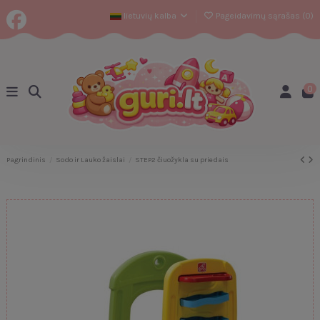
lietuvių kalba
Pageidavimų sąrašas (
0
)
0
Pagrindinis
Sodo ir Lauko žaislai
STEP2 čiuožykla su priedais