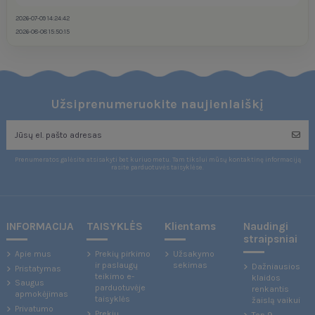
2026-07-09 14:24:42
2026-08-08 15:50:15
Užsiprenumeruokite naujienlaiškį
Prenumeratos galėsite atsisakyti bet kuriuo metu. Tam tikslui mūsų kontaktinę informaciją
rasite parduotuvės taisyklėse.
INFORMACIJA
TAISYKLĖS
Klientams
Naudingi
straipsniai
Apie mus
Prekių pirkimo
Užsakymo
ir paslaugų
sekimas
Dažniausios
Pristatymas
teikimo e-
klaidos
Saugus
parduotuvėje
renkantis
apmokėjimas
taisyklės
žaislą vaikui
Privatumo
Prekių
Top 9