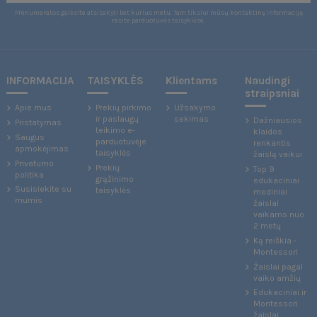
Prenumeratos galėsite atsisakyti bet kuriuo metu. Tam tikslui mūsų kontaktinę informaciją
rasite parduotuvės taisyklėse.
INFORMACIJA
TAISYKLĖS
Klientams
Naudingi
straipsniai
Apie mus
Prekių pirkimo
Užsakymo
ir paslaugų
sekimas
Dažniausios
Pristatymas
teikimo e-
klaidos
Saugus
parduotuvėje
renkantis
apmokėjimas
taisyklės
žaislą vaikui
Privatumo
Prekių
Top 9
politika
grąžinimo
edukaciniai
Susisiekite su
taisyklės
mediniai
mumis
žaislai
vaikams nuo
2 metų
Ką reiškia -
Montessori
Žaislai pagal
vaiko amžių
Edukaciniai ir
Montessori
žaislai