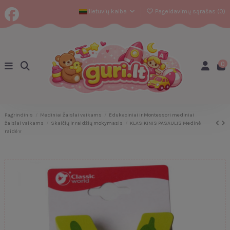
lietuvių kalba
Pageidavimų sąrašas (
0
)
0
Pagrindinis
Mediniai žaislai vaikams
Edukaciniai ir Montessori mediniai
žaislai vaikams
Skaičių ir raidžių mokymasis
KLASIKINIS PASAULIS Medinė
raidė V