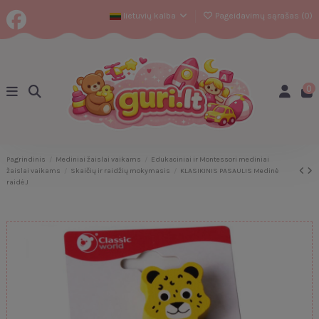
lietuvių kalba
Pageidavimų sąrašas (
0
)
0
Pagrindinis
Mediniai žaislai vaikams
Edukaciniai ir Montessori mediniai
žaislai vaikams
Skaičių ir raidžių mokymasis
KLASIKINIS PASAULIS Medinė
raidė J