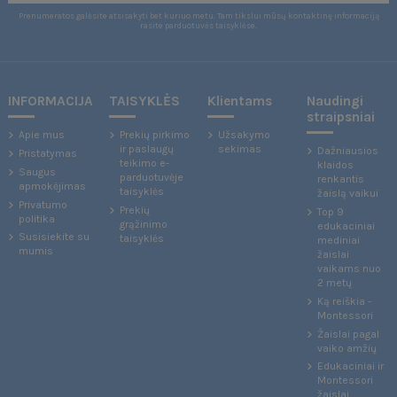
Prenumeratos galėsite atsisakyti bet kuriuo metu. Tam tikslui mūsų kontaktinę informaciją
rasite parduotuvės taisyklėse.
INFORMACIJA
TAISYKLĖS
Klientams
Naudingi
straipsniai
Apie mus
Prekių pirkimo
Užsakymo
ir paslaugų
sekimas
Dažniausios
Pristatymas
teikimo e-
klaidos
Saugus
parduotuvėje
renkantis
apmokėjimas
taisyklės
žaislą vaikui
Privatumo
Prekių
Top 9
politika
grąžinimo
edukaciniai
Susisiekite su
taisyklės
mediniai
mumis
žaislai
vaikams nuo
2 metų
Ką reiškia -
Montessori
Žaislai pagal
vaiko amžių
Edukaciniai ir
Montessori
žaislai