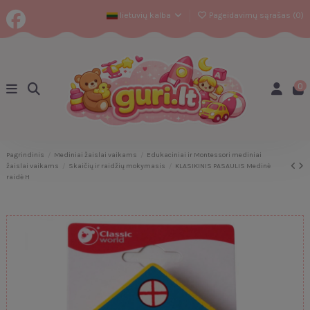
lietuvių kalba
Pageidavimų sąrašas (
0
)
0
Pagrindinis
Mediniai žaislai vaikams
Edukaciniai ir Montessori mediniai
žaislai vaikams
Skaičių ir raidžių mokymasis
KLASIKINIS PASAULIS Medinė
raidė H