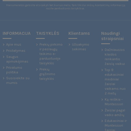
Prenumeratos galėsite atsisakyti bet kuriuo metu. Tam tikslui mūsų kontaktinę informaciją
rasite parduotuvės taisyklėse.
INFORMACIJA
TAISYKLĖS
Klientams
Naudingi
straipsniai
Apie mus
Prekių pirkimo
Užsakymo
ir paslaugų
sekimas
Dažniausios
Pristatymas
teikimo e-
klaidos
Saugus
parduotuvėje
renkantis
apmokėjimas
taisyklės
žaislą vaikui
Privatumo
Prekių
Top 9
politika
grąžinimo
edukaciniai
Susisiekite su
taisyklės
mediniai
mumis
žaislai
vaikams nuo
2 metų
Ką reiškia -
Montessori
Žaislai pagal
vaiko amžių
Edukaciniai ir
Montessori
žaislai