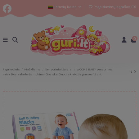
lietuvių kalba
Pageidavimų sąrašas (
0
)
0
Pagrindinis
Mažyliams
Sensoriniai žaislai
WOOPIE BABY sensorinės,
minkštos kaladėlės mokinančios skaičiuoti, skleidžia garsus 12 vnt.