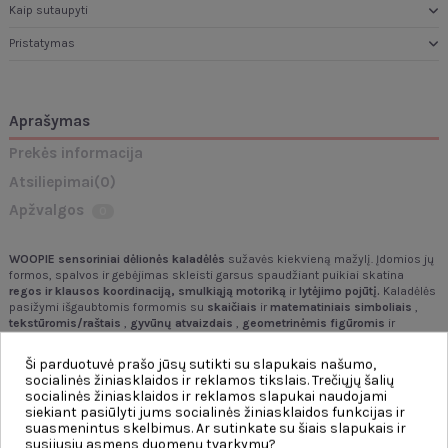
Kaip sutaupyti
Pristatymas
Aprašymas
Prekės informacija
Atsiliepimai
(0)
Apžvalgos
0
WOOPIE sensoriniai dėlionės kaladėlės
sužavės kiekvieną mažylį. Įdomios jų
formos, spalvos ir gebėjimas skleisti garsus spaudžiant puikiai skatina
regos ir klausos koordinaciją,
smulkiąją motoriką
ir
lytėjimo pojūtį.
Kaladėlės
pasižymi išgaubtomis formomis su
skaičiais
ir
matematiniais simboliais
,
tekstūromis/raštais
,
gyvūnų atvaizdais
,
geometrinėmis figūromis
ir
vaisiais
. Be to, kaladėles galima
sujungti
.
Kaladėlės yra
minkštos
ir
malonios
liesti, o spaudžiant
skleidžia garsus
. Dėl savo struktūros jos taip pat puikiai
Ši parduotuvė prašo jūsų sutikti su slapukais našumo,
tinka kaip
kramtukai
. Kaladėlės taip pat turi lavinamosios vertės, nes
moko
socialinės žiniasklaidos ir reklamos tikslais. Trečiųjų šalių
skaičiuoti
, nes leidžia atlikti paprastus matematinius veiksmus. Be to,
socialinės žiniasklaidos ir reklamos slapukai naudojami
gyvūnų atvaizdai leidžia vaikams susipažinti su
gamtos pasauliu.
Šis
siekiant pasiūlyti jums socialinės žiniasklaidos funkcijas ir
produktas, pasižymintis prislopintomis spalvomis, tinka
12 mėnesių ir
suasmenintus skelbimus. Ar sutinkate su šiais slapukais ir
vyresniems vaikams.
susijusiu asmens duomenų tvarkymu?