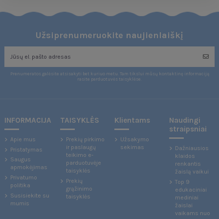
Užsiprenumeruokite naujienlaiškį
Prenumeratos galėsite atsisakyti bet kuriuo metu. Tam tikslui mūsų kontaktinę informaciją
rasite parduotuvės taisyklėse.
INFORMACIJA
TAISYKLĖS
Klientams
Naudingi
straipsniai
Apie mus
Prekių pirkimo
Užsakymo
ir paslaugų
sekimas
Dažniausios
Pristatymas
teikimo e-
klaidos
Saugus
parduotuvėje
renkantis
apmokėjimas
taisyklės
žaislą vaikui
Privatumo
Prekių
Top 9
politika
grąžinimo
edukaciniai
Susisiekite su
taisyklės
mediniai
mumis
žaislai
vaikams nuo