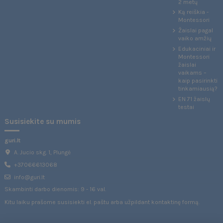
2 metų
Ką reiškia -
Montessori
Žaislai pagal
vaiko amžių
Edukaciniai ir
Montessori
žaislai
vaikams –
kaip pasirinkti
tinkamiausią?
EN 71 žaislų
testai
Susisiekite su mumis
guri.lt
A. Jucio skg. 1, Plungė
+37066613068
info@guri.lt
Skambinti darbo dienomis: 9 - 16 val.
Kitu laiku prašome susisiekti el. paštu arba užpildant
kontaktinę formą
.