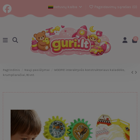
lietuvių kalba
Pageidavimų sąrašas (
0
)
0
Pagrindinis
Nauji pasiūlymai
WOOPIE interaktyvūs konstruktoriaus kaladėlės,
krumpliaračiai, 18 vnt.