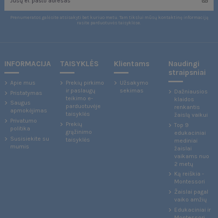
Prenumeratos galėsite atsisakyti bet kuriuo metu. Tam tikslui mūsų kontaktinę informaciją
rasite parduotuvės taisyklėse.
INFORMACIJA
TAISYKLĖS
Klientams
Naudingi
straipsniai
Apie mus
Prekių pirkimo
Užsakymo
ir paslaugų
sekimas
Dažniausios
Pristatymas
teikimo e-
klaidos
Saugus
parduotuvėje
renkantis
apmokėjimas
taisyklės
žaislą vaikui
Privatumo
Prekių
Top 9
politika
grąžinimo
edukaciniai
Susisiekite su
taisyklės
mediniai
mumis
žaislai
vaikams nuo
2 metų
Ką reiškia -
Montessori
Žaislai pagal
vaiko amžių
Edukaciniai ir
Montessori