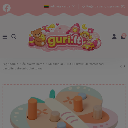
lietuvių kalba
Pageidavimų sąrašas (
0
)
0
Pagrindinis
Žaislai vaikams
Muzikiniai
CLASSIC WORLD Montessori
pastelinis drugelio plaktukas