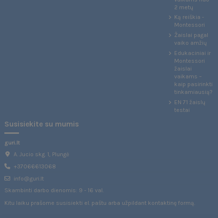
2 metų
Ką reiškia -
Montessori
Žaislai pagal
vaiko amžių
Edukaciniai ir
Montessori
žaislai
vaikams –
kaip pasirinkti
tinkamiausią?
EN 71 žaislų
testai
Susisiekite su mumis
guri.lt
A. Jucio skg. 1, Plungė
+37066613068
info@guri.lt
Skambinti darbo dienomis: 9 - 16 val.
Kitu laiku prašome susisiekti el. paštu arba užpildant
kontaktinę formą
.