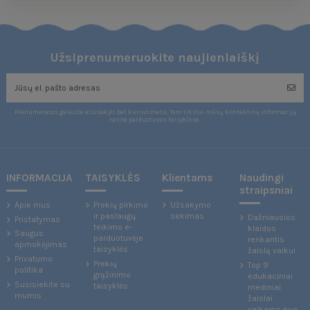
Užsiprenumeruokite naujienlaiškį
Prenumeratos galėsite atsisakyti bet kuriuo metu. Tam tikslui mūsų kontaktinę informaciją
rasite parduotuvės taisyklėse.
INFORMACIJA
TAISYKLĖS
Klientams
Naudingi
straipsniai
Apie mus
Prekių pirkimo
Užsakymo
ir paslaugų
sekimas
Dažniausios
Pristatymas
teikimo e-
klaidos
Saugus
parduotuvėje
renkantis
apmokėjimas
taisyklės
žaislą vaikui
Privatumo
Prekių
Top 9
politika
grąžinimo
edukaciniai
Susisiekite su
taisyklės
mediniai
mumis
žaislai
vaikams nuo