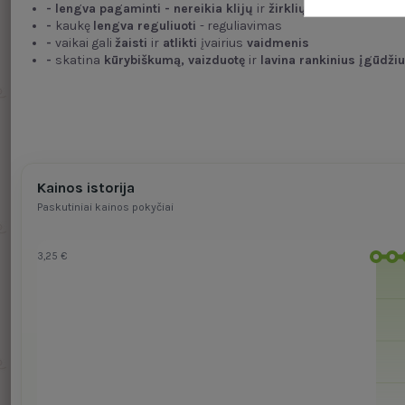
-
lengva
pagaminti
-
nereikia klijų
ir
žirklių
-
kaukę
lengva reguliuoti
- reguliavimas
-
vaikai gali
žaisti
ir
atlikti
įvairius
vaidmenis
-
skatina
kūrybiškumą, vaizduotę
ir
lavina rankinius įgūdži
Kainos istorija
Paskutiniai kainos pokyčiai
3,25 €