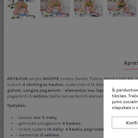
Apra
ART&FUN
serijos
WOOPIE
prekės ženklo "Fabric Mask Craft Kit - 
sukurti
4 skirtingas kaukes
, sudarytas iš 14 dalių:
4
kaukių šablon
Ši parduotuvė
galvos. Lengva pagaminti - elementus nuo lapų galima lengvai 
tikslais. Tre
pagaminti iš
veltinio
. Galite laisvai derinti elementus tarpusavyj
jums socialin
Ypatybės:
slapukais ir
- žaislas
nuo 3 metų
Konfi
- galimybė pasigaminti
4 kaukes
- rinkinį sudaro
14 dalių:
4
kaukių pagrindai
, 5 lentos
su
75 
-
elementai
iš veltinio