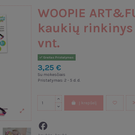
WOOPIE ART&FUN
kaukių rinkinys
vnt.
Greitas Pristatymas
3,25 €
Su mokesčiais
Pristatymas: 2 - 5 d. d.
Į krepšelį