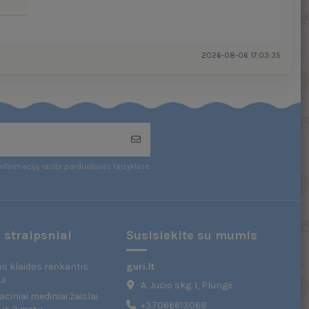
2026-08-06 17:03:35
nformaciją rasite parduotuvės taisyklėse.
 straipsniai
Susisiekite su mumis
s klaidos renkantis
guri.lt
ui
A. Jucio skg. 1, Plungė
ciniai mediniai žaislai
+37066613068