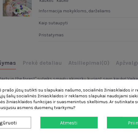
kaukės
kaukė
Informacija mokykloms, darželiams
Kaip sutaupyti
Pristatymas
šymas
Prekė detaliau
Atsiliepimai
(0)
Apžvalg
Party in the forest" suteiks smagių akimirkų kuriant savo kaukę! Vaika
ai
, 5 lapai skirtingų spalvų su įvairiais
elementais
ir
4 juostelės
, kur
 prašo jūsų sutikti su slapukais našumo, socialinės žiniasklaidos ir 
atskirti
ir tiesiog nuplėšti
popierių
nuo lipnaus dugno ir
uždėti
eleme
čiųjų šalių socialinės žiniasklaidos ir reklamos slapukai naudojami sieki
e! Ant pakuotės yra kaukių gamybos pavyzdžiai.
ės žiniasklaidos funkcijas ir suasmenintus skelbimus. Ar sutinkate su
 susijusiu asmens duomenų tvarkymu?
gūruoti
Atmesti
Prii
elementais