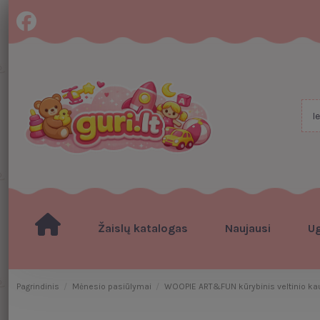
Žaislų katalogas
Naujausi
U
Pagrindinis
Mėnesio pasiūlymai
WOOPIE ART&FUN kūrybinis veltinio kauk