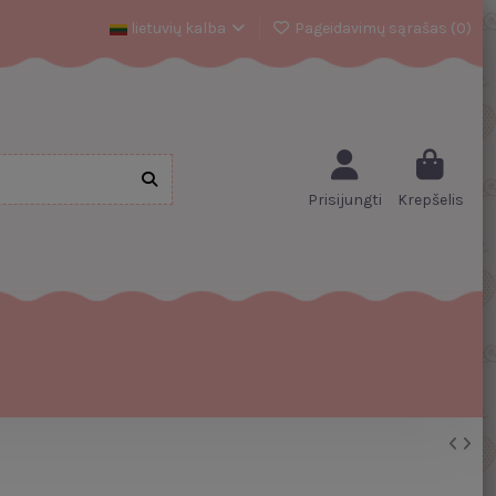
lietuvių kalba
Pageidavimų sąrašas (
0
)
Prisijungti
Krepšelis