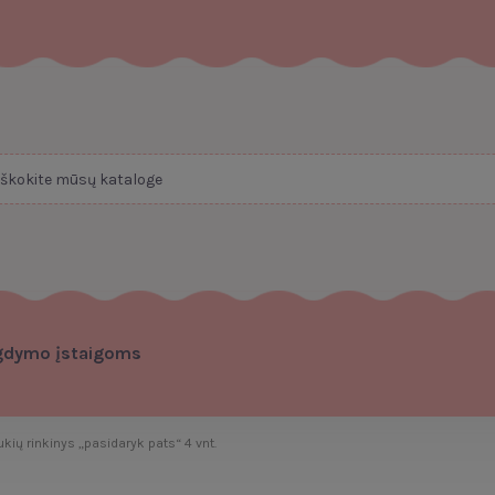
gdymo įstaigoms
ių rinkinys „pasidaryk pats“ 4 vnt.