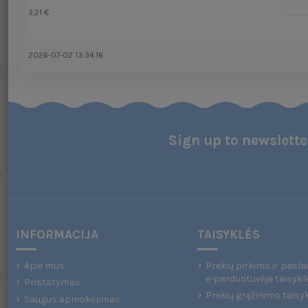
3,21 €
2026-07-02 13:34:16
Sign up to newslette
INFORMACIJA
TAISYKLĖS
Apie mus
Prekių pirkimo ir pasla
e-parduotuvėje taisykl
Pristatymas
Prekių grąžinimo taisy
Saugus apmokėjimas