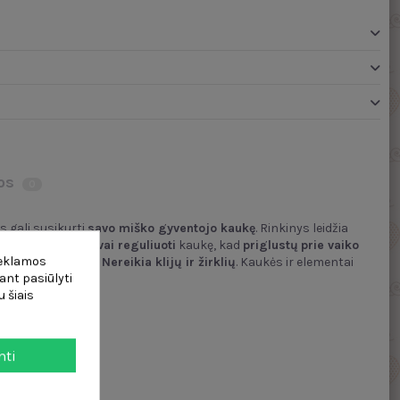
os
0
s gali susikurti
savo miško gyventojo kaukę
. Rinkinys leidžia
iomis
galima lengvai reguliuoti
kaukę, kad
priglustų
prie vaiko
reklamos
ntus
ant
kaukės
-
Nereikia klijų ir žirklių
. Kaukės ir elementai
ant pasiūlyti
 šiais
mti