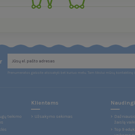
r
Prenumeratos galėsite atsisakyti bet kuriuo metu. Tam tikslui mūsų kontaktinę i
Klientams
Naudingi
ugų teikimo
Užsakymo sekimas
Dažniausio
ės
žaislą vaik
klės
Top 9 eduka