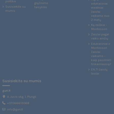
politika
grąžinimo
edukaciniai
Susisiekite su
taisyklės
mediniai
mumis
žaislai
vaikams nuo
2 metų
Ką reiškia -
Montessori
Žaislai pagal
vaiko amžių
Edukaciniai ir
Montessori
žaislai
vaikams –
kaip pasirinkti
tinkamiausią?
EN 71 žaislų
testai
Susisiekite su mumis
guri.lt
A. Jucio skg. 1, Plungė
+37066613068
info@guri.lt