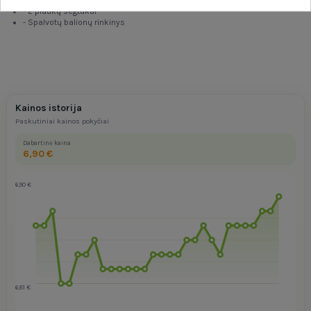
- 2 plaukų segtukai
- Spalvotų balionų rinkinys
Kainos istorija
Paskutiniai kainos pokyčiai
Dabartinė kaina
6,90 €
6,90 €
6,81 €