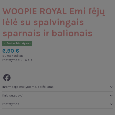
WOOPIE ROYAL Emi fėjų
lėlė su spalvingais
sparnais ir balionais
Greitas Pristatymas
6,90 €
Su mokesčiais
Pristatymas: 2 - 5 d. d.
Informacija mokykloms, darželiams
Kaip sutaupyti
Pristatymas