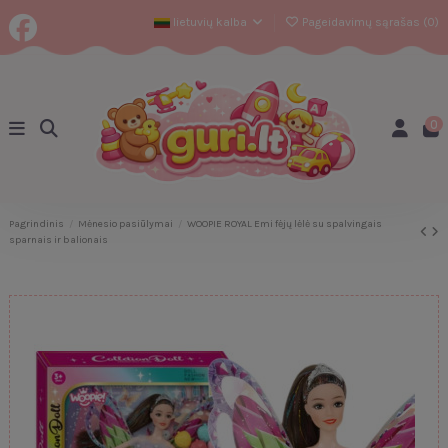
lietuvių kalba
Pageidavimų sąrašas (
0
)
0
Pagrindinis
Mėnesio pasiūlymai
WOOPIE ROYAL Emi fėjų lėlė su spalvingais
sparnais ir balionais