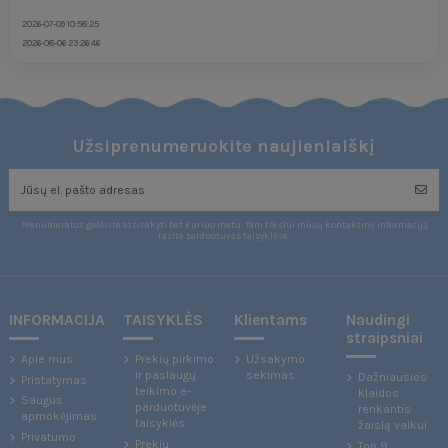
2026-07-09 10:58:25
2026-08-06 23:26:46
Užsiprenumeruokite naujienlaiškį
Prenumeratos galėsite atsisakyti bet kuriuo metu. Tam tikslui mūsų kontaktinę informaciją
rasite parduotuvės taisyklėse.
INFORMACIJA
TAISYKLĖS
Klientams
Naudingi
straipsniai
Apie mus
Prekių pirkimo
Užsakymo
ir paslaugų
sekimas
Dažniausios
Pristatymas
teikimo e-
klaidos
Saugus
parduotuvėje
renkantis
apmokėjimas
taisyklės
žaislą vaikui
Privatumo
Prekių
Top 9