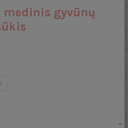
 medinis gyvūnų
sūkis