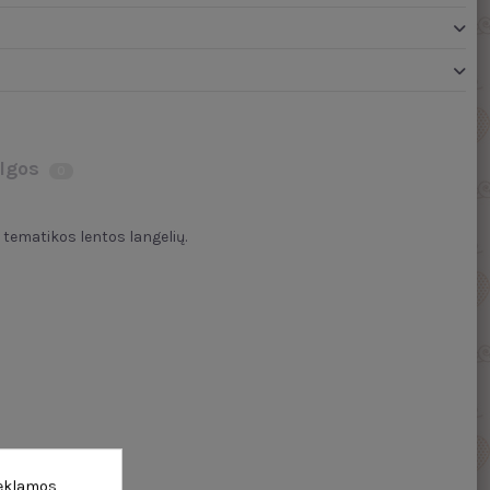
lgos
0
 tematikos lentos langelių.
reklamos