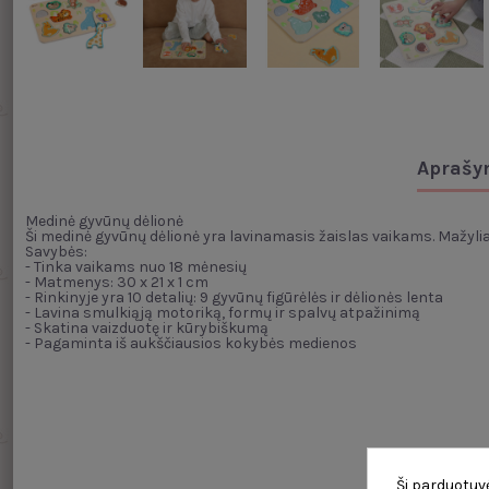
Aprašy
Medinė gyvūnų dėlionė
Ši medinė gyvūnų dėlionė yra lavinamasis žaislas vaikams. Mažyliai 
Savybės:
- Tinka vaikams nuo 18 mėnesių
- Matmenys: 30 x 21 x 1 cm
- Rinkinyje yra 10 detalių: 9 gyvūnų figūrėlės ir dėlionės lenta
- Lavina smulkiąją motoriką, formų ir spalvų atpažinimą
- Skatina vaizduotę ir kūrybiškumą
- Pagaminta iš aukščiausios kokybės medienos
Ši parduotuvė