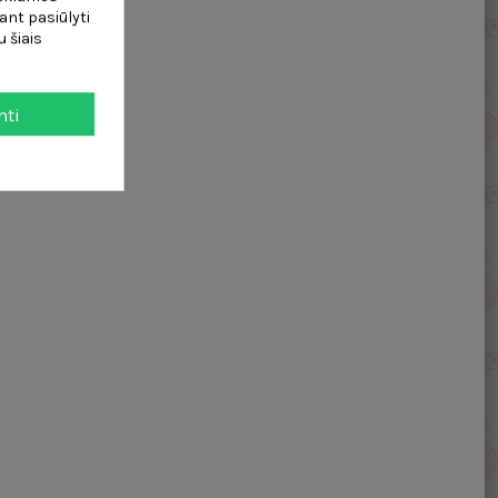
ant pasiūlyti
 šiais
mti