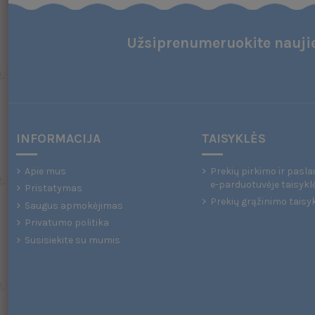
Užsiprenumeruokite naujie
INFORMACIJA
TAISYKLĖS
Apie mus
Prekių pirkimo ir pasla
e-parduotuvėje taisykl
Pristatymas
Prekių grąžinimo taisy
Saugus apmokėjimas
Privatumo politika
Susisiekite su mumis