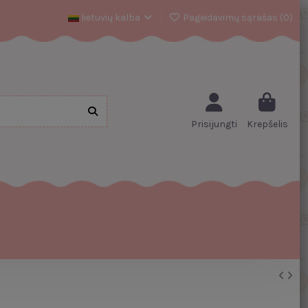
lietuvių kalba
Pageidavimų sąrašas (
0
)
Prisijungti
Krepšelis