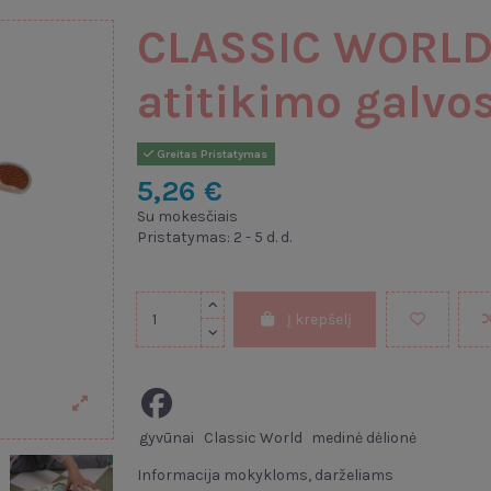
CLASSIC WORLD
atitikimo galvo
Greitas Pristatymas
5,26 €
Su mokesčiais
Pristatymas: 2 - 5 d. d.
Į krepšelį
gyvūnai
Classic World
medinė dėlionė
Informacija mokykloms, darželiams