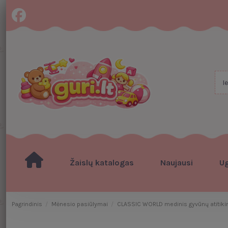
Žaislų katalogas
Naujausi
U
Pagrindinis
Mėnesio pasiūlymai
CLASSIC WORLD medinis gyvūnų atitiki