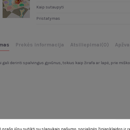
Kaip sutaupyti
Pristatymas
mas
Prekės informacija
Atsiliepimai
(0)
Apžva
gali derinti spalvingus gyvūnus, tokius kaip žirafa ar lapė, prie miško
Jums taip pat gali patikti
 prašo jūsų sutikti su slapukais našumo, socialinės žiniasklaidos ir 