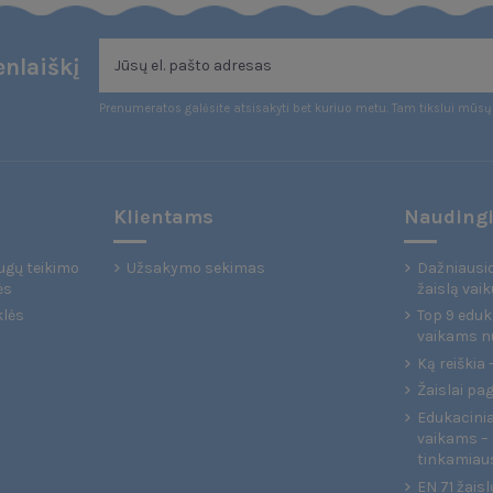
nlaiškį
Prenumeratos galėsite atsisakyti bet kuriuo metu. Tam tikslui mūsų 
Klientams
Naudingi
ugų teikimo
Užsakymo sekimas
Dažniausio
ės
žaislą vaik
klės
Top 9 eduka
vaikams n
Ką reiškia
Žaislai pa
Edukaciniai
vaikams – 
tinkamiau
EN 71 žaisl