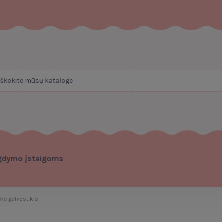
gdymo įstaigoms
mo galvosūkis