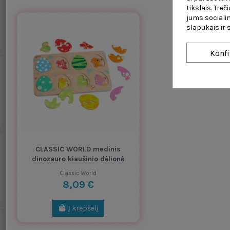
tikslais. Tre
jums socialin
slapukais ir
Konfi
CLASSIC WORLD medinis
dinozauro kiaušinio dėlionė
Classic World
8,09 €
Į krepšelį