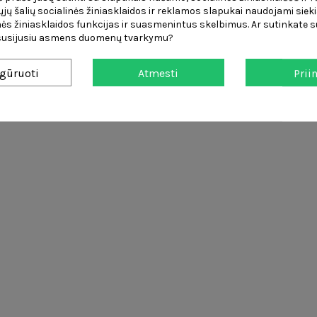
čiųjų šalių socialinės žiniasklaidos ir reklamos slapukai naudojami sieki
ės žiniasklaidos funkcijas ir suasmenintus skelbimus. Ar sutinkate su
 susijusiu asmens duomenų tvarkymu?
gūruoti
Atmesti
Prii