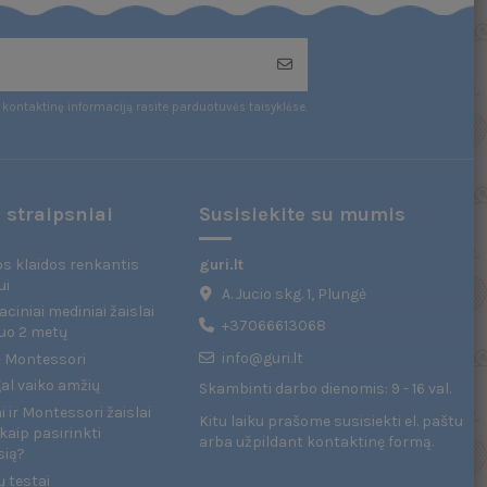
kontaktinę informaciją rasite parduotuvės taisyklėse.
 straipsniai
Susisiekite su mumis
s klaidos renkantis
guri.lt
ui
A. Jucio skg. 1, Plungė
ciniai mediniai žaislai
+37066613068
uo 2 metų
info@guri.lt
 - Montessori
gal vaiko amžių
Skambinti darbo dienomis: 9 - 16 val.
 ir Montessori žaislai
Kitu laiku prašome susisiekti el. paštu
kaip pasirinkti
arba užpildant
kontaktinę formą
.
sią?
ų testai