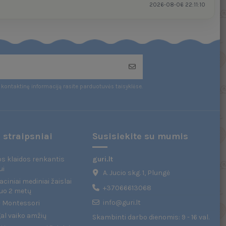
2026-08-06 22:11:10
kontaktinę informaciją rasite parduotuvės taisyklėse.
 straipsniai
Susisiekite su mumis
s klaidos renkantis
guri.lt
ui
A. Jucio skg. 1, Plungė
ciniai mediniai žaislai
+37066613068
uo 2 metų
info@guri.lt
 - Montessori
gal vaiko amžių
Skambinti darbo dienomis: 9 - 16 val.