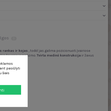
lgos
0
s rankas ir kojas
, todėl jas galima pozicionuoti įvairiose
ikia žavesio ir realizmo.
Tvirta medinė konstrukcija
ir žavus
omis.
reklamos
ant pasiūlyti
 šiais
mti