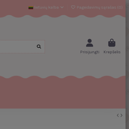
lietuvių kalba
Pageidavimų sąrašas (
0
)
Prisijungti
Krepšelis