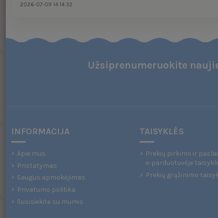
2026-07-09 14:14:32
Užsiprenumeruokite naujie
INFORMACIJA
TAISYKLĖS
Apie mus
Prekių pirkimo ir pasla
e-parduotuvėje taisykl
Pristatymas
Prekių grąžinimo taisy
Saugus apmokėjimas
Privatumo politika
Susisiekite su mumis