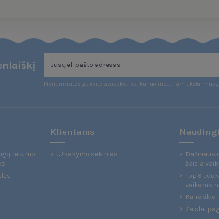
nlaiškį
Prenumeratos galėsite atsisakyti bet kuriuo metu. Tam tikslui mūsų 
Klientams
Naudingi
ugų teikimo
Užsakymo sekimas
Dažniausio
ės
žaislą vaik
klės
Top 9 eduka
vaikams n
Ką reiškia
Žaislai pa