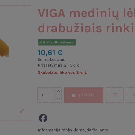
VIGA medinių lė
drabužiais rinki
Greitas Pristatymas
10,61 €
Su mokesčiais
Pristatymas: 2 - 5 d. d.
Skubėkite, liko vos 3 vnt.!
Į krepšelį
Informacija mokykloms, darželiams