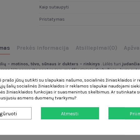
Kaip sutaupyti
Pristatymas
mas
Prekės informacija
Atsiliepimai
(0)
Apžva
lių – motinos, tėvo, sūnaus ir dukters – rinkinys
. Lėlės turi
judančia
viena lėlė aprengta spalvingais,
medžiaginiais drabužiais
, kurie sute
irą žaislą. Tai puikus būdas
lavinti vaizduotę
ir dalintis šeimos pramog
 prašo jūsų sutikti su slapukais našumo, socialinės žiniasklaidos ir 
čiųjų šalių socialinės žiniasklaidos ir reklamos slapukai naudojami sieki
ės žiniasklaidos funkcijas ir suasmenintus skelbimus. Ar sutinkate su
 susijusiu asmens duomenų tvarkymu?
gūruoti
Atmesti
Prii
gose padėtyse.