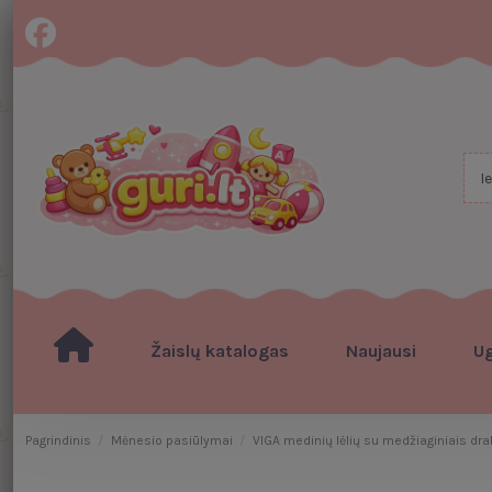
Žaislų katalogas
Naujausi
U
Pagrindinis
Mėnesio pasiūlymai
VIGA medinių lėlių su medžiaginiais drab