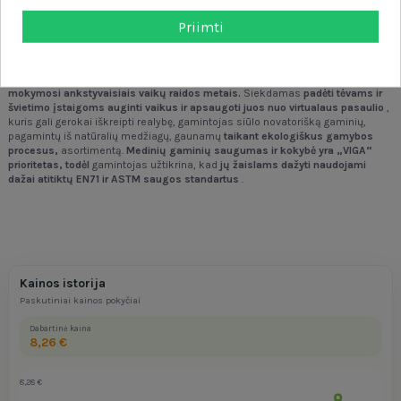
- koncentracija,
- motorinė koordinacija
Priimti
„VIGA“
– tai prekės ženklas
, įregistruotas 2003 m.
ir jau atstovaujamas
daugiau nei
60 pasaulio šalių
. Jų
novatoriškos idėjos pelnė pripažinimą, be
kita ko, Europoje, JAV, Australijoje, Japonijoje ir kitose šalyse.
Įmonės
įkūrėjai atkreipė dėmesį į tyrimų rezultatus, įrodančius ryšį
tarp žaidimo ir
mokymosi ankstyvaisiais vaikų raidos metais.
Siekdamas
padėti tėvams ir
švietimo įstaigoms auginti vaikus ir apsaugoti juos nuo virtualaus pasaulio
,
kuris gali gerokai iškreipti realybę, gamintojas siūlo novatorišką gaminių,
pagamintų iš natūralių medžiagų, gaunamų
taikant ekologiškus gamybos
procesus,
asortimentą.
Medinių gaminių saugumas ir kokybė yra „VIGA“
prioritetas, todėl
gamintojas užtikrina, kad
jų žaislams dažyti naudojami
dažai atitiktų EN71 ir ASTM saugos standartus
.
Kainos istorija
Paskutiniai kainos pokyčiai
Dabartinė kaina
8,26 €
8,28 €