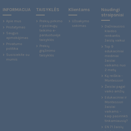
INFORMACIJA
TAISYKLĖS
Klientams
Naudingi
straipsniai
Apie mus
Prekių pirkimo
Užsakymo
ir paslaugų
sekimas
Dažniausios
Pristatymas
teikimo e-
klaidos
Saugus
parduotuvėje
renkantis
apmokėjimas
taisyklės
žaislą vaikui
Privatumo
Prekių
Top 9
politika
grąžinimo
edukaciniai
Susisiekite su
taisyklės
mediniai
mumis
žaislai
vaikams nuo
2 metų
Ką reiškia -
Montessori
Žaislai pagal
vaiko amžių
Edukaciniai ir
Montessori
žaislai
vaikams –
kaip pasirinkti
tinkamiausią?
EN 71 žaislų