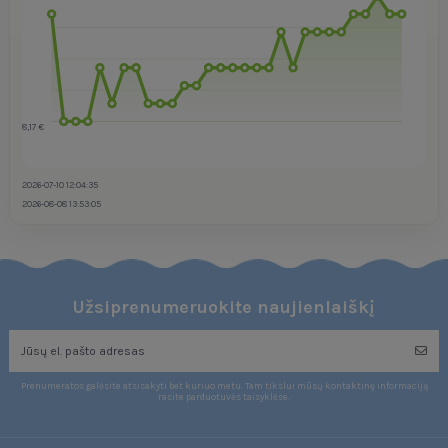
8,17 €
2026-07-10 12:04:35
2026-08-08 13:53:05
Užsiprenumeruokite naujienlaiškį
Prenumeratos galėsite atsisakyti bet kuriuo metu. Tam tikslui mūsų kontaktinę informaciją
rasite parduotuvės taisyklėse.