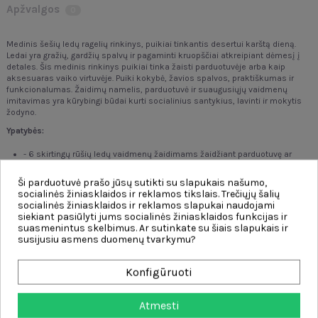
Apžvalgos
0
Medinis šešių ledų ragelių rinkinys, puikiai tinkantis desertui karštą dieną.
Ledai yra gražių, gardžių spalvų ir pagaminti kruopščiai atkreipiant dėmesį į
detales. Šis medinis rinkinys puikiai tinka žaisti parduotuvėje arba kaip
aksesuaras vaiko virtuvėje. Puiki kokybė, žavios spalvos, praktiškumas ir
funkcionalumas. Žaidimų namelis, parduotuvė ir suaugusiųjų vaidmenų
imitavimas yra kūrybingi būdai kurti socialinius santykius, lavinti ir mokytis
žodyno.
Ypatybės:
- 6
skirtingų rūšių ledų vaidmenų žaidimams žaidžiant parduotuvę ar
namą,
- puikus virtuvės aksesuarų papildymas,
Ši parduotuvė prašo jūsų sutikti su slapukais našumo,
- ledai dedami ant medinio stovo, idealiai tinkančio laikymui ir
socialinės žiniasklaidos ir reklamos tikslais. Trečiųjų šalių
eksponavimui,
socialinės žiniasklaidos ir reklamos slapukai naudojami
-
gaminys pagamintas vien iš medienos
,
siekiant pasiūlyti jums socialinės žiniasklaidos funkcijas ir
-
dažyta netoksiškais dažais
todėl jis yra visiškai saugus vaikui.
suasmenintus skelbimus. Ar sutinkate su šiais slapukais ir
Žaislas ugdo:
susijusiu asmens duomenų tvarkymu?
- vaiko kūrybiškumą ir socialinius įgūdžius,
Konfigūruoti
- vaidmenų žaidimai,
- vaiko vaizduotę ir pojūčius,
- rankiniai įgūdžiai,
Atmesti
- vikrumas,