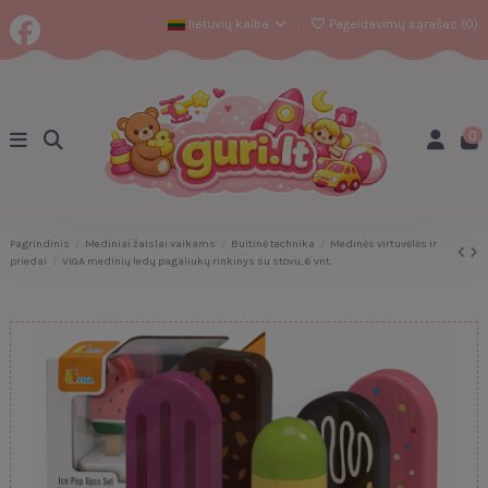
lietuvių kalba
Pageidavimų sąrašas (
0
)
0
Pagrindinis
Mediniai žaislai vaikams
Buitinė technika
Medinės virtuvėlės ir
priedai
VIGA medinių ledų pagaliukų rinkinys su stovu, 6 vnt.