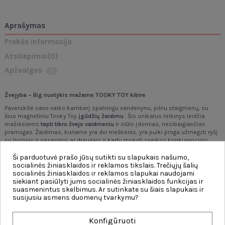
Aprašymas
Prekės informacija
Atsiliepimai
(0)
Apžvalgos
0
Žvejyba – Big nuotykis mažame TOOKY TOY kibire
Paverskite savo vaiko kambarį spalvingu vandenynu, pilnu staigmenų, su
šiuo magnetiniu Tooky Toy
įgūdžių žaidimu
. Šis unikalus rinkinys leidžia
mažiesiems
tapti tikro žvejo vaidmeniu
ir siūlo įdomias, nesibaigiančias
pramogas. Žaidimas, kuriame yra dvi meškerės, yra puiki proga užmegzti ryšį
su broliais ir seserimis ar draugais ir kartu mokyti sveikos konkurencijos.
Tvirta, lakuota medinė konstrukcija ir visiškai saugių, netoksiškų dažų
naudojimas užtikrina, kad žaidimas būtų ne tik žavus, bet ir visiškai saugus.
Ši parduotuvė prašo jūsų sutikti su slapukais našumo,
Tai tobulas kantrybės lavinimo ir povandeninio pasaulio tyrinėjimo džiaugsmo
socialinės žiniasklaidos ir reklamos tikslais. Trečiųjų šalių
derinys, kuris tikrai pradžiugins kiekvieną mažąjį tyrinėtoją.
socialinės žiniasklaidos ir reklamos slapukai naudojami
siekiant pasiūlyti jums socialinės žiniasklaidos funkcijas ir
Ypatybės:
suasmenintus skelbimus. Ar sutinkate su šiais slapukais ir
susijusiu asmens duomenų tvarkymu?
-
Vaikams nuo 3 metų.
-
Aukštos kokybės mediena
, lakuota ir dažyta vaikams saugiais
dažais.
Konfigūruoti