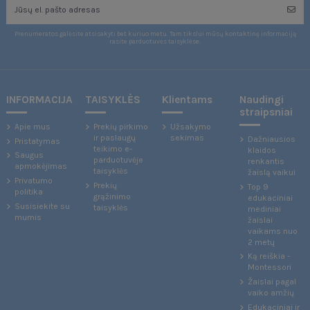
Prenumeratos galėsite atsisakyti bet kuriuo metu. Tam tikslui mūsų kontaktinę informaciją
rasite parduotuvės taisyklėse.
INFORMACIJA
TAISYKLĖS
Klientams
Naudingi
straipsniai
Apie mus
Prekių pirkimo
Užsakymo
ir paslaugų
sekimas
Dažniausios
Pristatymas
teikimo e-
klaidos
Saugus
parduotuvėje
renkantis
apmokėjimas
taisyklės
žaislą vaikui
Privatumo
Prekių
Top 9
politika
grąžinimo
edukaciniai
Susisiekite su
taisyklės
mediniai
mumis
žaislai
vaikams nuo
2 metų
Ką reiškia -
Montessori
Žaislai pagal
vaiko amžių
Edukaciniai ir