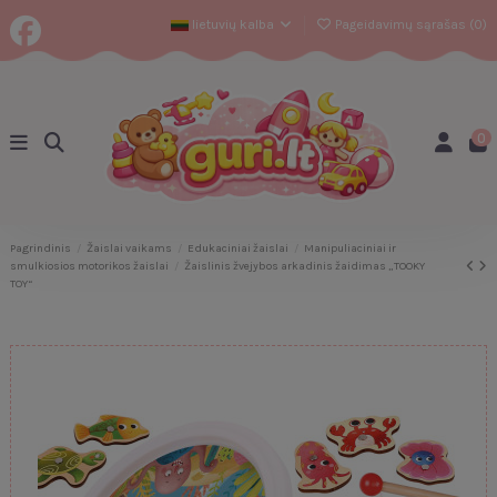
lietuvių kalba
Pageidavimų sąrašas (
0
)
0
Pagrindinis
Žaislai vaikams
Edukaciniai žaislai
Manipuliaciniai ir
smulkiosios motorikos žaislai
Žaislinis žvejybos arkadinis žaidimas „TOOKY
TOY“