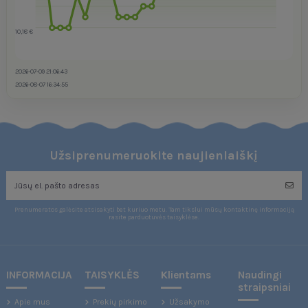
10,18 €
2026-07-09 21:06:43
2026-08-07 16:34:55
Užsiprenumeruokite naujienlaiškį
Prenumeratos galėsite atsisakyti bet kuriuo metu. Tam tikslui mūsų kontaktinę informaciją
rasite parduotuvės taisyklėse.
INFORMACIJA
TAISYKLĖS
Klientams
Naudingi
straipsniai
Apie mus
Prekių pirkimo
Užsakymo