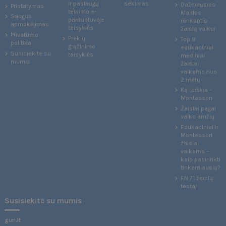
ir paslaugų
sekimas
Dažniausios
Pristatymas
teikimo e-
klaidos
Saugus
parduotuvėje
renkantis
apmokėjimas
taisyklės
žaislą vaikui
Privatumo
Prekių
Top 9
politika
grąžinimo
edukaciniai
Susisiekite su
taisyklės
mediniai
mumis
žaislai
vaikams nuo
2 metų
Ką reiškia -
Montessori
Žaislai pagal
vaiko amžių
Edukaciniai ir
Montessori
žaislai
vaikams –
kaip pasirinkti
tinkamiausią?
EN 71 žaislų
testai
Susisiekite su mumis
guri.lt