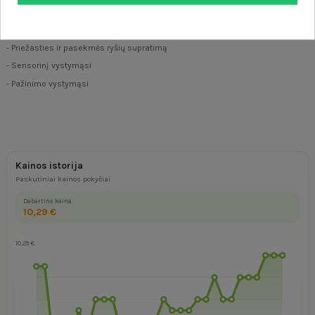
Šis žaislas lavina:
- Smulkiąją motoriką
- Priežasties ir pasekmės ryšių supratimą
- Sensorinį vystymąsi
- Pažinimo vystymąsi
Kainos istorija
Paskutiniai kainos pokyčiai
Dabartinė kaina
10,29 €
10,29 €