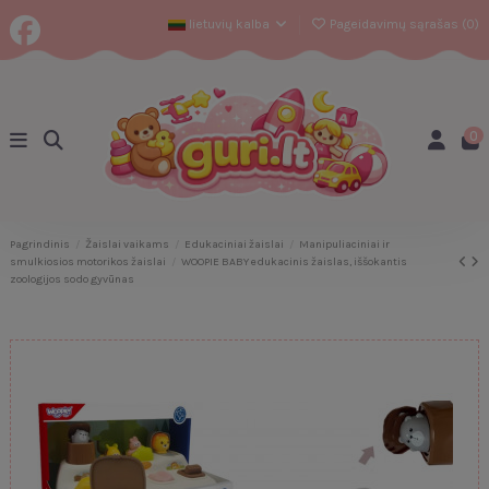
lietuvių kalba
Pageidavimų sąrašas (
0
)
0
Pagrindinis
Žaislai vaikams
Edukaciniai žaislai
Manipuliaciniai ir
smulkiosios motorikos žaislai
WOOPIE BABY edukacinis žaislas, iššokantis
zoologijos sodo gyvūnas