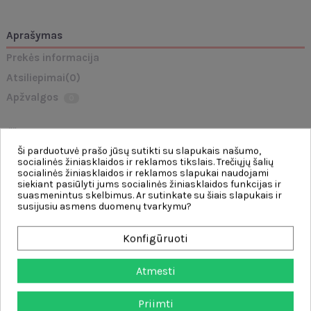
Aprašymas
Prekės informacija
Atsiliepimai
(0)
Apžvalgos
0
Iššokantys WOOPIE gyvūnai – tai puikus mokymosi ir pramogų derinys
mažiesiems tyrinėtojams. Paspaudus jungiklį, rankenėlę ar mygtukus,
Ši parduotuvė prašo jūsų sutikti su slapukais našumo,
gyvūnas iššoka! Šis interaktyvus iššokantis žaislas yra gerai pagamintas, itin
socialinės žiniasklaidos ir reklamos tikslais. Trečiųjų šalių
patvarus ir atsparus pažeidimams. Tai puiki dovana įvairiomis progomis, ne
socialinės žiniasklaidos ir reklamos slapukai naudojami
tik suteikianti džiaugsmo, bet ir padedanti lavinti smulkiąją motoriką bei
siekiant pasiūlyti jums socialinės žiniasklaidos funkcijas ir
suprasti priežasties ir pasekmės ryšius.
suasmenintus skelbimus. Ar sutinkate su šiais slapukais ir
Produkto savybės:
susijusiu asmens duomenų tvarkymu?
- Žaislas skirtas 18 mėnesių ir vyresniems vaikams
Konfigūruoti
- Interaktyvus žaislas su iššokančiu mechanizmu (transporto priemonės
iššoka paspaudus)
- Aktyvuojamas įvairiais valdikliais: jungikliu, rankenėle ir mygtukais
Atmesti
- Gerai pagamintas, tvirtas ir patvarus
Priimti
- Maitinamas baterijomis (AAA baterijos nepridedamos)