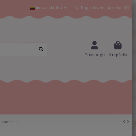
lietuvių kalba
Pageidavimų sąrašas (
0
)
Prisijungti
Krepšelis
automobiliai