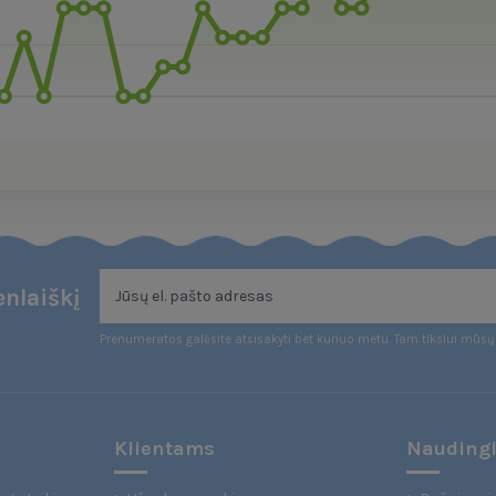
nlaiškį
Prenumeratos galėsite atsisakyti bet kuriuo metu. Tam tikslui mūsų 
Klientams
Naudingi