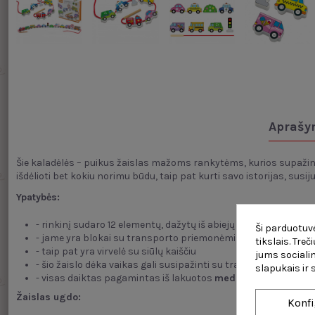
Aprašy
Šie kaladėlės – puikus žaislas mažoms rankytėms, kurios supažin
išdėlioti bet kokiu norimu būdu, taip pat kurti savo istorijas, susi
Ypatybės:
- rinkinį sudaro 12 elementų, dažytų iš abiejų pusių
Ši parduotuvė
- jame yra blokai su transporto priemonėmis
tikslais. Tre
- taip pat yra virvelė su siūlų kaiščiu
jums socialin
- šio žaislo dėka vaikas gali susipažinti su transporto priemon
slapukais ir
- visas daiktas pagamintas iš lakuotos
medienos
ir nudažyt
Žaislas ugdo:
Konfi