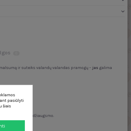
lgos
0
 smalsumą ir suteiks valandų valandas pramogų –
jas
galima
reklamos
ant pasiūlyti
 šiais
ui ir suteiks daug džiaugsmo.
mti