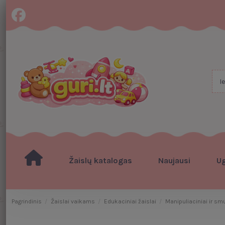
Žaislų katalogas
Naujausi
U
Pagrindinis
Žaislai vaikams
Edukaciniai žaislai
Manipuliaciniai ir sm