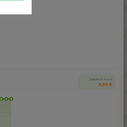
Dabartinė kaina
9,93 €