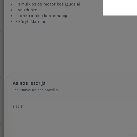
- smulkiosios motorikos įgūdžiai
- vaizduotė
- rankų ir akių koordinacija
- kūrybiškumas
Kainos istorija
Paskutiniai kainos pokyčiai
9,93 €