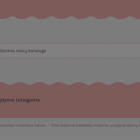
gdymo įstaigoms
ulkiosios motorikos žaislai
VIGA mediniai kaladėlės mediniai susipynę nėrinių 