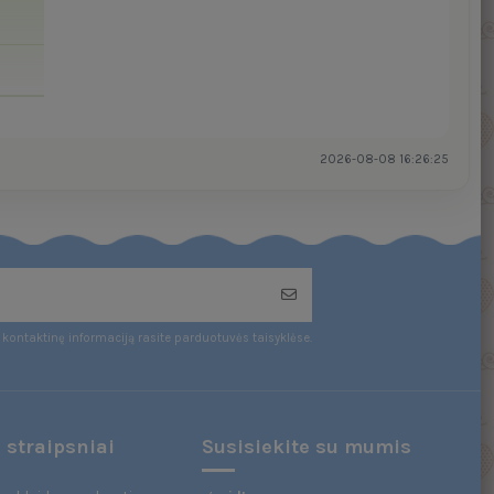
2026-08-08 16:26:25
kontaktinę informaciją rasite parduotuvės taisyklėse.
 straipsniai
Susisiekite su mumis