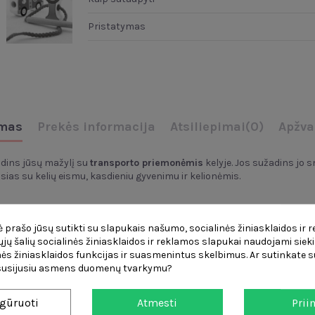
Pristatymas
mas
Prekės informacija
Atsiliepimai
(0)
Apžva
dins jūsų mažylį su
transporto priemonėmis
kelyje. Jos sužadins jo
jusias su kelių eismu, kasdieniu gyvenimu ir kelionėmis.
 prašo jūsų sutikti su slapukais našumo, socialinės žiniasklaidos ir 
čiųjų šalių socialinės žiniasklaidos ir reklamos slapukai naudojami sieki
ės žiniasklaidos funkcijas ir suasmenintus skelbimus. Ar sutinkate su
ių tipais
 susijusiu asmens duomenų tvarkymu?
as
netoksiškais,
ryškių spalvų dažais, kurie patiks kiekvienam vartotoj
gūruoti
Atmesti
Prii