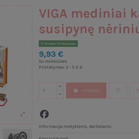
VIGA mediniai k
susipynę nėrini
Greitas Pristatymas
9,93 €
Su mokesčiais
Pristatymas: 2 - 5 d. d.
Į krepšelį
Informacija mokykloms, darželiams
Kaip sutaupyti