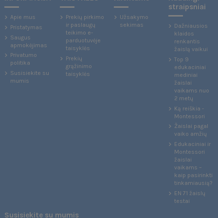
straipsniai
Apie mus
Prekių pirkimo
Užsakymo
ir paslaugų
sekimas
Dažniausios
Pristatymas
teikimo e-
klaidos
Saugus
parduotuvėje
renkantis
apmokėjimas
taisyklės
žaislą vaikui
Privatumo
Prekių
Top 9
politika
grąžinimo
edukaciniai
Susisiekite su
taisyklės
mediniai
mumis
žaislai
vaikams nuo
2 metų
Ką reiškia -
Montessori
Žaislai pagal
vaiko amžių
Edukaciniai ir
Montessori
žaislai
vaikams –
kaip pasirinkti
tinkamiausią?
EN 71 žaislų
testai
Susisiekite su mumis