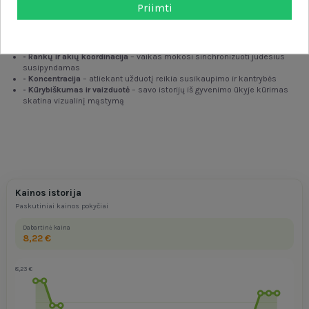
Žaislas ugdo:
Priimti
- Rankiniai įgūdžiai
– lavina rankų ir pirštų tikslumą veriant siūlus
- Smulkioji motorika
– padeda lavinti rankų raumenis, reikalingus
rašymui ir kasdienei veiklai.
- Rankų ir akių koordinacija
– vaikas mokosi sinchronizuoti judesius
susipyndamas
- Koncentracija
– atliekant užduotį reikia susikaupimo ir kantrybės
- Kūrybiškumas ir vaizduotė
– savo istorijų iš gyvenimo ūkyje kūrimas
skatina vizualinį mąstymą
Kainos istorija
Paskutiniai kainos pokyčiai
Dabartinė kaina
8,22 €
8,23 €