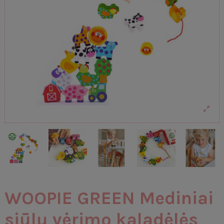
WOOPIE GREEN Mediniai
siūlų vėrimo kaladėlės