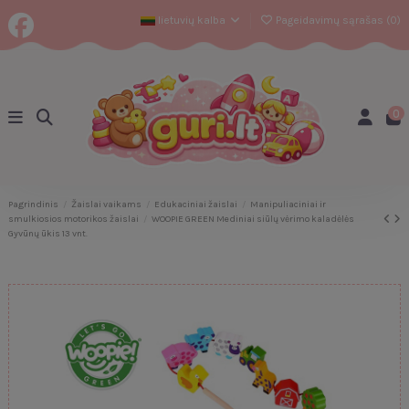
lietuvių kalba
Pageidavimų sąrašas (
0
)
0
Pagrindinis
Žaislai vaikams
Edukaciniai žaislai
Manipuliaciniai ir
smulkiosios motorikos žaislai
WOOPIE GREEN Mediniai siūlų vėrimo kaladėlės
Gyvūnų ūkis 13 vnt.