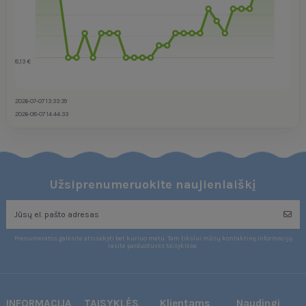
8,13 €
2026-07-07 13:33:39
2026-08-07 14:44:33
Užsiprenumeruokite naujienlaiškį
Prenumeratos galėsite atsisakyti bet kuriuo metu. Tam tikslui mūsų kontaktinę informaciją
rasite parduotuvės taisyklėse.
INFORMACIJA
TAISYKLĖS
Klientams
Naudingi