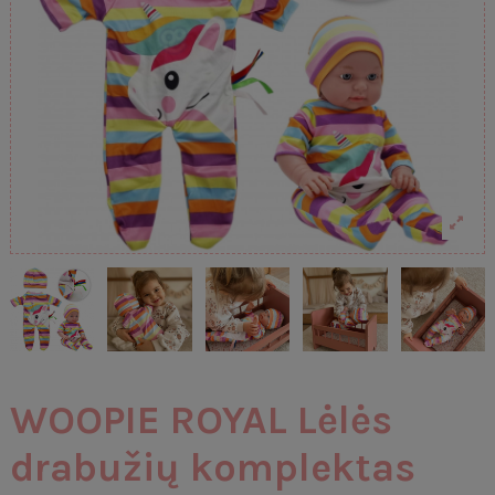
WOOPIE ROYAL Lėlės
drabužių komplektas