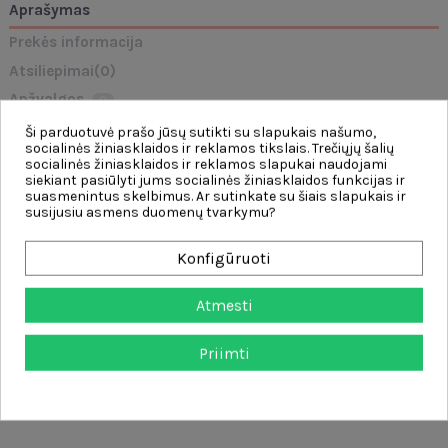
Aprašymas
Prekės informacija
Atsiliepimai
(0)
Apžvalgos
0
Ši parduotuvė prašo jūsų sutikti su slapukais našumo,
socialinės žiniasklaidos ir reklamos tikslais. Trečiųjų šalių
Patikimo prekės ženklo "
Unicorn" rinkinys
Woopie
, bus puikus aksesuaras
socialinės žiniasklaidos ir reklamos slapukai naudojami
jūsų lėlei. Jūsų vaikas lavins savo
vaizduotę
ir
kūrybiškumą
žaisdamas su
siekiant pasiūlyti jums socialinės žiniasklaidos funkcijas ir
savo bobute. Daugybė
priedų
leis jūsų vaikui aprengti kūdikį įvairiais būdais,
suasmenintus skelbimus. Ar sutinkate su šiais slapukais ir
o pridedama pakaba puikiai tiks jūsų mėgstamiausios lėlės spintai!
susijusiu asmens duomenų tvarkymu?
Charakteristikos: 1:
- skirta
43-46
cm lėlei,
Konfigūruoti
- aukščiausios kokybės gamyba - tobulos detalės,
- pakuotė puikiai tinka dovanai, prie jos pridedama patogi pakaba
nešiojimui.
Atmesti
Rinkinį sudaro:
Priimti
- kostiumėlis / kelnaitės,
- dangtelis,
- pakaba.