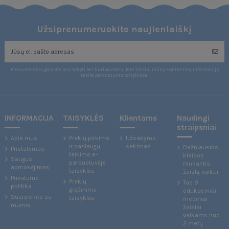
Užsiprenumeruokite naujienlaiškį
Prenumeratos galėsite atsisakyti bet kuriuo metu. Tam tikslui mūsų kontaktinę informaciją
rasite parduotuvės taisyklėse.
INFORMACIJA
TAISYKLĖS
Klientams
Naudingi
straipsniai
Apie mus
Prekių pirkimo
Užsakymo
ir paslaugų
sekimas
Dažniausios
Pristatymas
teikimo e-
klaidos
Saugus
parduotuvėje
renkantis
apmokėjimas
taisyklės
žaislą vaikui
Privatumo
Prekių
Top 9
politika
grąžinimo
edukaciniai
Susisiekite su
taisyklės
mediniai
mumis
žaislai
vaikams nuo
2 metų