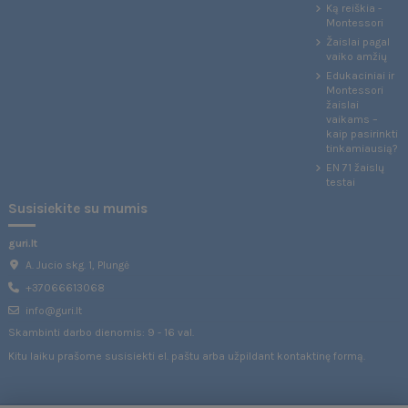
Ką reiškia -
Montessori
Žaislai pagal
vaiko amžių
Edukaciniai ir
Montessori
žaislai
vaikams –
kaip pasirinkti
tinkamiausią?
EN 71 žaislų
testai
Susisiekite su mumis
guri.lt
A. Jucio skg. 1, Plungė
+37066613068
info@guri.lt
Skambinti darbo dienomis: 9 - 16 val.
Kitu laiku prašome susisiekti el. paštu arba užpildant
kontaktinę formą
.