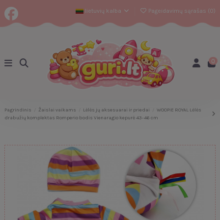
lietuvių kalba
Pageidavimų sąrašas (
0
)
0
Pagrindinis
Žaislai vaikams
Lėlės jų aksesuarai ir priedai
WOOPIE ROYAL Lėlės
drabužių komplektas Romperio bodis Vienaragio kepurė 43-46 cm