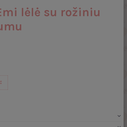
i lėlė su rožiniu
iumu