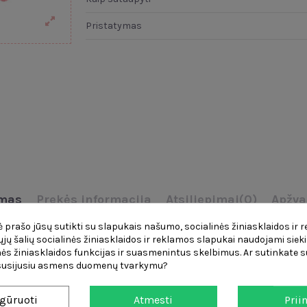
Pristatymas
mas
Prekės informacija
Atsiliepimai
(0)
Apžva
 prašo jūsų sutikti su slapukais našumo, socialinės žiniasklaidos ir 
 savo mielu rožiniu kostiumėliu! Minkštas,
pūkuotas
kombinezonas su g
čiųjų šalių socialinės žiniasklaidos ir reklamos slapukai naudojami sieki
riant unikalias istorijas! Dėl aukštos kokybės meistriškumo ir gražių 
ės žiniasklaidos funkcijas ir suasmenintus skelbimus. Ar sutinkate su
lius viename!
 susijusiu asmens duomenų tvarkymu?
gūruoti
Atmesti
Prii