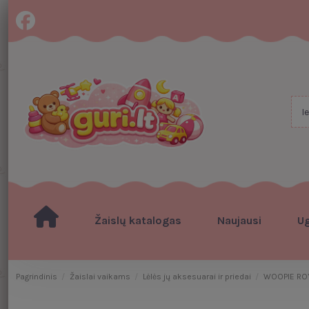
Žaislų katalogas
Naujausi
U
Pagrindinis
Žaislai vaikams
Lėlės jų aksesuarai ir priedai
WOOPIE ROYA