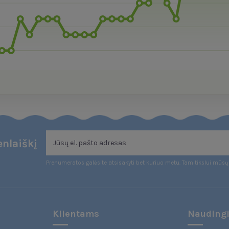
nlaiškį
Prenumeratos galėsite atsisakyti bet kuriuo metu. Tam tikslui mūsų 
Klientams
Naudingi