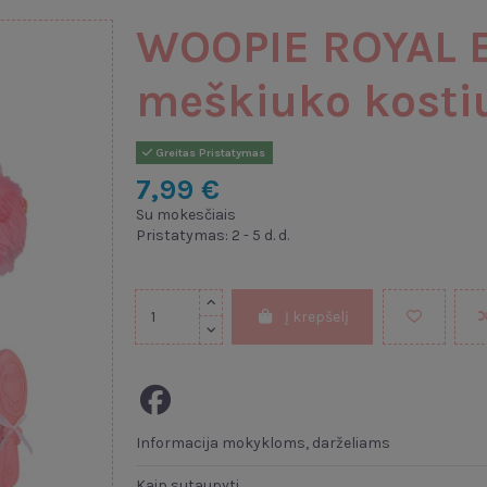
WOOPIE ROYAL Em
meškiuko kost
Greitas Pristatymas
7,99 €
Su mokesčiais
Pristatymas: 2 - 5 d. d.
Į krepšelį
Informacija mokykloms, darželiams
Kaip sutaupyti