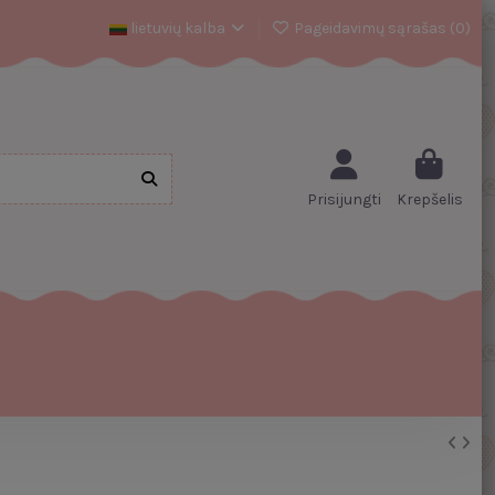
lietuvių kalba
Pageidavimų sąrašas (
0
)
Prisijungti
Krepšelis