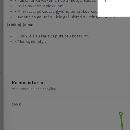
- Puikiai tinka vaikams nuo 3 metų amžiaus
- Lėlės aukštis: apie 29 cm
- Minkštas, pūkuotas gyvūnų tematikos kostiumas
- Judančios galūnės – lėlė gali užimti skirtingas pozas
Į rinkinį įeina:
- Emily lėlė su rausvu pūkuotu kostiumu
- Plaukų šepetys
Kainos istorija
Paskutiniai kainos pokyčiai
7,99 €