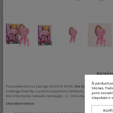
Aprašy
Ši parduotuvė
Pasisveikinkite su žavinga WOOPIE ROYAL
lėle Emi
,
kuri mėgaujasi
tikslais. Tre
madingą išvaizdą. Ji puiki kompanionė žaidžiant, glamonėjant ir ku
jums socialin
lėle linksmybės niekada nesibaigia – ji – tikra mada ir žavingas sti
slapukais ir
Charakteristikos:
Konfi