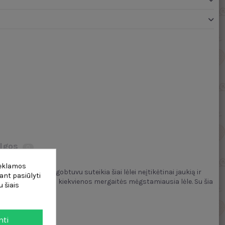
lgos
0
reklamos
yvūno formos gobtuvu suteikia šiai lėlei neįtikėtinai jaukią ir
ant pasiūlyti
detalių Emily taps kiekvienos mergaitės mėgstamiausia lėle. Su šia
 šiais
mti