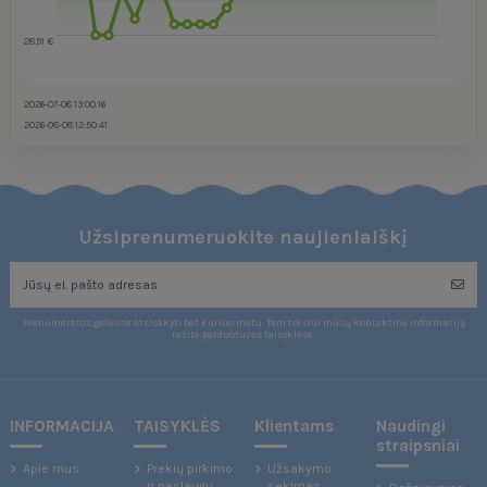
28,91 €
2026-07-08 13:00:16
2026-08-08 12:50:41
Užsiprenumeruokite naujienlaiškį
Prenumeratos galėsite atsisakyti bet kuriuo metu. Tam tikslui mūsų kontaktinę informaciją
rasite parduotuvės taisyklėse.
INFORMACIJA
TAISYKLĖS
Klientams
Naudingi
straipsniai
Apie mus
Prekių pirkimo
Užsakymo
ir paslaugų
sekimas