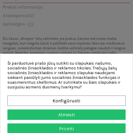
Prekės informacija
Atsiliepimai
(0)
Apžvalgos
0
Šis žavus „Woopie“ lėlių vežimėlis yra puikus žaislas bet kuriai mažai
mergaitei, kuri mėgsta žaisti ir prižiūrėti savo mylimas lėles bei meškiukus.
Lengvas, sulankstomas dizainas leidžia vežimėlį patogiai naudoti ir lengvai
nešioti. Minkšta, kreminės spalvos sėdynė su žavingu meškiuko raštu
suteikia unikalumo ir skatina žaisti. Šis vežimėlis puikiai tinka tiek namams,
tiek lauko veiklai. Tai puikus būdas lavinti vaiko empatiją, vaizduotę ir
Ši parduotuvė prašo jūsų sutikti su slapukais našumo,
rūpesčio įgūdžius.
socialinės žiniasklaidos ir reklamos tikslais. Trečiųjų šalių
socialinės žiniasklaidos ir reklamos slapukai naudojami
Savybės:
siekiant pasiūlyti jums socialinės žiniasklaidos funkcijas ir
suasmenintus skelbimus. Ar sutinkate su šiais slapukais ir
- Lengva ir stabili konstrukcija – lengva sulankstyti ir nešti
susijusiu asmens duomenų tvarkymu?
- Ratukai užtikrina sklandų važiavimą įvairiais paviršiais
- Patogios rankenos, pritaikytos vaikų rankoms
Konfigūruoti
- Minkšta sėdynė su kreminės spalvos apmušalais ir meškiuko raštu
- Puikiai tinka žaisti namuose ir pasivaikščiojimams
Atmesti
- Aukštis pritaikytas vaikams nuo 3 metų
Priimti
Šis žaislas lavina: