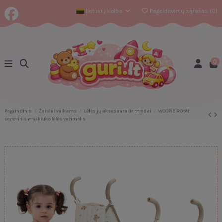
lietuvių kalba
Pageidavimų sąrašas (
0
)
0
Pagrindinis
Žaislai vaikams
Lėlės jų aksesuarai ir priedai
WOOPIE ROYAL
senovinis meškiuko lėlės vežimėlis