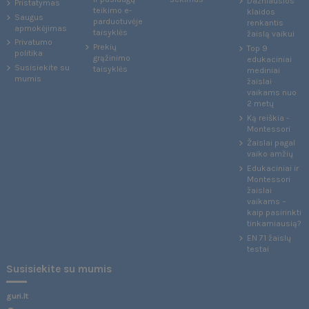
Dažniausios
Pristatymas
teikimo e-
klaidos
Saugus
parduotuvėje
renkantis
apmokėjimas
taisyklės
žaislą vaikui
Privatumo
Prekių
Top 9
politika
grąžinimo
edukaciniai
Susisiekite su
taisyklės
mediniai
mumis
žaislai
vaikams nuo
2 metų
Ką reiškia -
Montessori
Žaislai pagal
vaiko amžių
Edukaciniai ir
Montessori
žaislai
vaikams –
kaip pasirinkti
tinkamiausią?
EN 71 žaislų
testai
Susisiekite su mumis
guri.lt